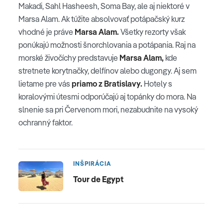
Makadi, Sahl Hasheesh, Soma Bay, ale aj niektoré v
Marsa Alam. Ak túžite absolvovať potápačský kurz
vhodné je práve
Marsa Alam.
Všetky rezorty však
ponúkajú možnosti šnorchlovania a potápania. Raj na
morské živočíchy predstavuje
Marsa Alam,
kde
stretnete korytnačky, delfínov alebo dugongy. Aj sem
lietame pre vás
priamo z Bratislavy.
Hotely s
koralovými útesmi odporúčajú aj topánky do mora. Na
slnenie sa pri Červenom mori, nezabudnite na vysoký
ochranný faktor.
INŠPIRÁCIA
Tour de Egypt