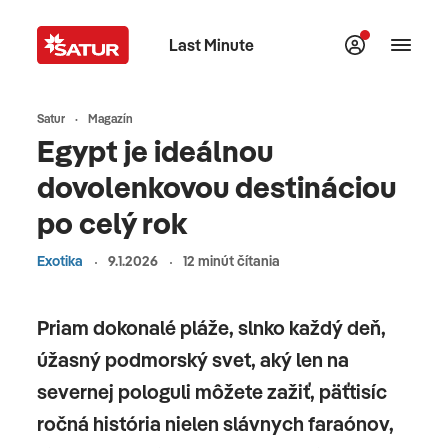
Last Minute
Satur
Magazín
Egypt je ideálnou
dovolenkovou destináciou
po celý rok
Exotika
9.1.2026
12 minút čítania
Priam dokonalé pláže, slnko každý deň,
úžasný podmorský svet, aký len na
severnej pologuli môžete zažiť, päťtisíc
ročná história nielen slávnych faraónov,