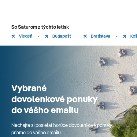
So Saturom z týchto letísk
Viedeň
Budapešť
Bratislava
Koš
Vybrané
dovolenkové ponuky
do vášho emailu
Nechajte si posielať horúce dovolenkové ponuky
priamo do vášho emailu.