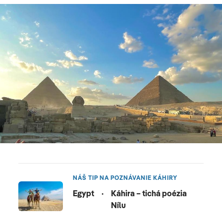
NÁŠ TIP NA POZNÁVANIE KÁHIRY
Egypt
·
Káhira – tichá poézia
Nílu