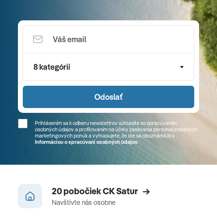
8 kategórií
Odoslať
Prihlásením sa k odberu newslettrov súhlasíte so spracúvaním
osobných údajov a profilovaním na účely zasielania personalizovaných
marketingových ponúk a vyhlasujete, že ste sa
oboznámil/a
s
Informáciou o spracúvaní osobných údajov
.
20 pobočiek CK Satur
Navštívte nás osobne