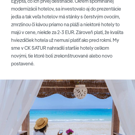
Egypta, co ich prvej destinácie. Okrem spomínanej
modernizácii hotelov, sa investovalo aj do prezentácie
jedla a tak veľa hotelov má stánky s čerstvým ovocím,
zmrzlinou či kávou priamo na pláži a niektoré hotely to
majú v cene, niekde za 2-3 EUR. Zároveň platí, že kvalita
hviezdičiek hotela už nemusí platiť ako pred rokmi. My
sme v CK SATUR nahradili staršie hotely celkom
novými, tie ktoré boli zrekonštruované alebo novo
postavené.