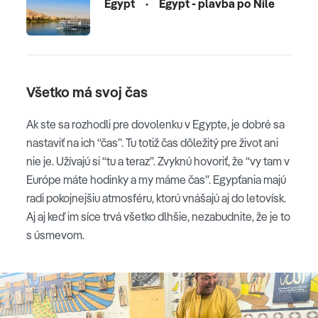
Egypt
·
Egypt - plavba po Níle
Všetko má svoj čas
Ak ste sa rozhodli pre dovolenku v Egypte, je dobré sa
nastaviť na ich “čas”. Tu totiž čas dôležitý pre život ani
nie je. Užívajú si “tu a teraz”. Zvyknú hovoriť, že “vy tam v
Európe máte hodinky a my máme čas”. Egypťania majú
radi pokojnejšiu atmosféru, ktorú vnášajú aj do letovísk.
Aj aj keď im síce trvá všetko dlhšie, nezabudnite, že je to
s úsmevom.