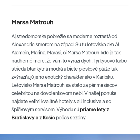
Marsa Matrouh
Aj stredomorské pobrežie sa moderne rozrastá od
Alexandrie smerom na západ. Sú tu letoviská ako Al
Alamein, Marina, Marasi, či Marsa Matrouh, kde je tak
nádherné more, že vám to vyrazí dych. Tyrkysovú farbu
strieda blankytná modrá a biele pieskové pláže tak
zvýrazňujú jeho exotický charakter ako v Karibiku.
Letovisko Marsa Matrouh sa stalo za pár mesiacov
celebritou na dovolenkovom nebi. V našej ponuke
nájdete veľmi kvalitné hotely s all inclusive a so
špičkovým servisom. Výhodu sú
priame lety z
Bratislavy a z Košíc
počas sezóny.