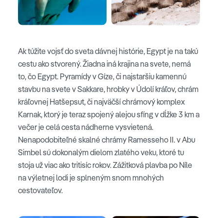
Ak túžite vojsť do sveta dávnej histórie, Egypt je na takú
cestu ako stvorený. Žiadna iná krajina na svete, nemá
to, čo Egypt. Pyramídy v Gíze, či najstaršiu kamennú
stavbu na svete v Sakkare, hrobky v Údolí kráľov, chrám
kráľovnej Hatšepsut, či najväčší chrámový komplex
Karnak, ktorý je teraz spojený alejou sfíng v dĺžke 3 km a
večer je celá cesta nádherne vysvietená.
Nenapodobiteľné skalné chrámy Ramesseho II. v Abu
Simbel sú dokonalým dielom zlatého veku, ktoré tu
stoja už viac ako tritisíc rokov. Zážitková plavba po Níle
na výletnej lodi je splneným snom mnohých
cestovateľov.