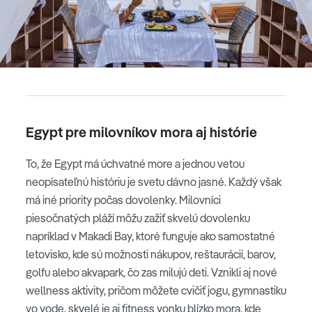
Egypt pre milovníkov mora aj histórie
To, že Egypt má úchvatné more a jednou vetou
neopísateľnú históriu je svetu dávno jasné. Každý však
má iné priority počas dovolenky. Milovníci
piesočnatých pláží môžu zažiť skvelú dovolenku
napríklad v Makadi Bay, ktoré funguje ako samostatné
letovisko, kde sú možnosti nákupov, reštaurácií, barov,
golfu alebo akvapark, čo zas milujú deti. Vznikli aj nové
wellness aktivity, pričom môžete cvičiť jogu, gymnastiku
vo vode, skvelé je aj fitness vonku blízko mora, kde