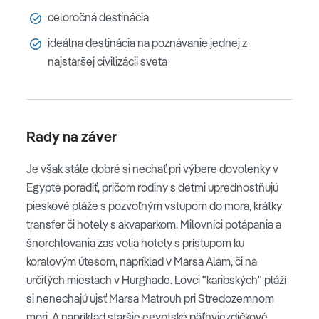
celoročná destinácia
ideálna destinácia na poznávanie jednej z
najstaršej civilizácii sveta
Rady na záver
Je však stále dobré si nechať pri výbere dovolenky v
Egypte poradiť, pričom rodiny s deťmi uprednostňujú
pieskové pláže s pozvoľným vstupom do mora, krátky
transfer či hotely s akvaparkom. Milovníci potápania a
šnorchlovania zas volia hotely s prístupom ku
koralovým útesom, napríklad v Marsa Alam, či na
určitých miestach v Hurghade. Lovci "karibských" pláží
si nenechajú ujsť Marsa Matrouh pri Stredozemnom
mori. A napríklad staršie egyptské päťhviezdičkové