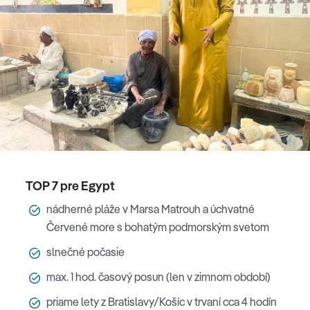
TOP 7 pre Egypt
nádherné pláže v Marsa Matrouh a úchvatné
Červené more s bohatým podmorským svetom
slnečné počasie
max. 1 hod. časový posun (len v zimnom období)
priame lety z Bratislavy/Košíc v trvaní cca 4 hodín