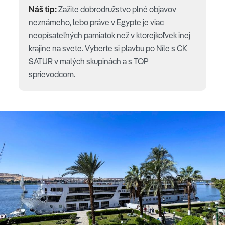
Náš tip:
Zažite dobrodružstvo plné objavov
neznámeho, lebo práve v Egypte je viac
neopísateľných pamiatok než v ktorejkoľvek inej
krajine na svete. Vyberte si plavbu po Níle s CK
SATUR v malých skupinách a s TOP
sprievodcom.