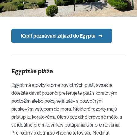
Kúpiť poznávací zájazd do Egypta
Egyptské pláže
Egypt má stovky kilometrov dlhých pláží, avšak je
dôležité dávať pozor či preferujete pláž s koralovým
podložím alebo pokojnejší záliv s pozvoľným
pieskovým vstupom do mora. Niektoré rezorty majú
prístup ku koralovému útesu cez dlhé drevené mólo, a
sú ideálne pre milovníkov potápania a šnorchlovania.
Pre rodiny s deťmi sú vhodné letoviská Medinat