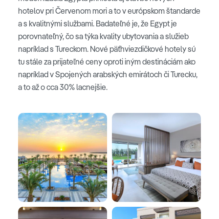
hotelov pri Červenom mori a to v európskom štandarde
a s kvalitnými službami. Badateľné je, že Egypt je
porovnateľný, čo sa týka kvality ubytovania a služieb
napríklad s Tureckom. Nové päťhviezdičkové hotely sú
tu stále za prijateľné ceny oproti iným destináciám ako
napríklad v Spojených arabských emirátoch či Turecku,
a to až o cca 30% lacnejšie.