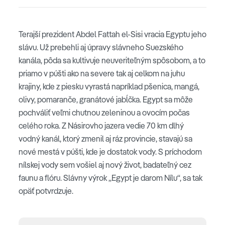
Terajší prezident Abdel Fattah el-Sisi vracia Egyptu jeho
slávu. Už prebehli aj úpravy slávneho Suezského
kanála, pôda sa kultivuje neuveriteľným spôsobom, a to
priamo v púšti ako na severe tak aj celkom na juhu
krajiny, kde z piesku vyrastá napríklad pšenica, mangá,
olivy, pomaranče, granátové jabĺčka. Egypt sa môže
pochváliť veľmi chutnou zeleninou a ovocím počas
celého roka. Z Násirovho jazera vedie 70 km dlhý
vodný kanál, ktorý zmenil aj ráz provincie, stavajú sa
nové mestá v púšti, kde je dostatok vody. S príchodom
nílskej vody sem vošiel aj nový život, badateľný cez
faunu a flóru. Slávny výrok „Egypt je darom Nílu“, sa tak
opäť potvrdzuje.