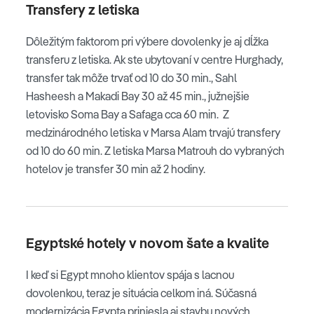
Transfery z letiska
Dôležitým faktorom pri výbere dovolenky je aj dĺžka
transferu z letiska. Ak ste ubytovaní v centre Hurghady,
transfer tak môže trvať od 10 do 30 min., Sahl
Hasheesh a Makadi Bay 30 až 45 min., južnejšie
letovisko Soma Bay a Safaga cca 60 min. Z
medzinárodného letiska v Marsa Alam trvajú transfery
od 10 do 60 min. Z letiska Marsa Matrouh do vybraných
hotelov je transfer 30 min až 2 hodiny.
Egyptské hotely v novom šate a kvalite
I keď si Egypt mnoho klientov spája s lacnou
dovolenkou, teraz je situácia celkom iná. Súčasná
modernizácia Egypta priniesla aj stavbu nových