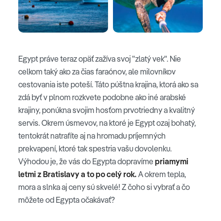
Egypt práve teraz opäť zažíva svoj "zlatý vek". Nie
celkom taký ako za čias faraónov, ale milovníkov
cestovania iste poteší. Táto púštna krajina, ktorá ako sa
zdá byť v plnom rozkvete podobne ako iné arabské
krajiny, ponúkna svojim hosťom prvotriedny a kvalitný
servis. Okrem úsmevov, na ktoré je Egypt ozaj bohatý,
tentokrát natrafíte aj na hromadu príjemných
prekvapení, ktoré tak spestria vašu dovolenku.
Výhodou je, že vás do Egypta dopravíme
priamymi
letmi z Bratislavy a to po celý rok.
A okrem tepla,
mora a slnka aj ceny sú skvelé!
Z čoho si vybrať a čo
môžete od Egypta očakávať?