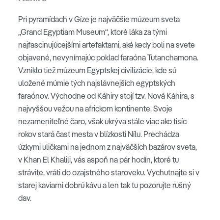
Pri pyramídach v Gíze je najväčšie múzeum sveta
„Grand Egyptiam Museum“, ktoré láka za tými
najfascinujúcejšími artefaktami, aké kedy boli na svete
objavené, nevynímajúc poklad faraóna Tutanchamona.
Vzniklo tiež múzeum Egyptskej civilizácie, kde sú
uložené múmie tých najslávnejších egyptských
faraónov. Východne od Káhiry stojí tzv. Nová Káhira, s
najvyššou vežou na africkom kontinente. Svoje
nezameniteľné čaro, však ukrýva stále viac ako tisíc
rokov stará časť mesta v blízkosti Nílu. Prechádza
úzkymi uličkami na jednom z najväčších bazárov sveta,
v Khan El Khalili, vás aspoň na pár hodín, ktoré tu
strávite, vráti do ozajstného staroveku. Vychutnajte si v
starej kaviarni dobrú kávu a len tak tu pozorujte rušný
dav.