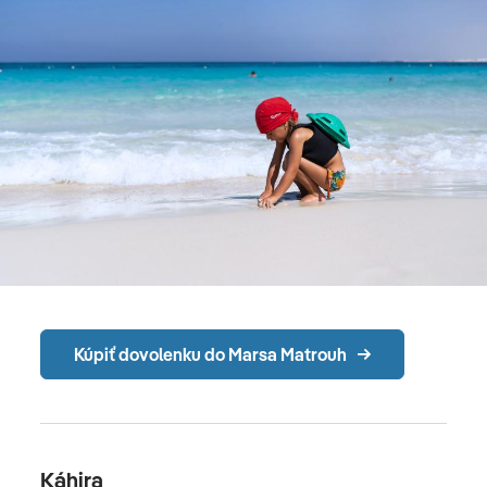
Kúpiť dovolenku do Marsa Matrouh
Káhira