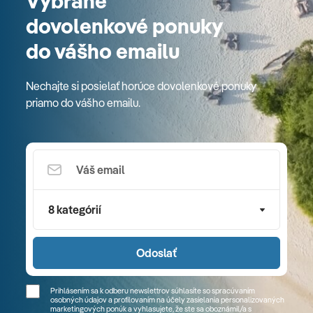
Vybrané
dovolenkové ponuky
do vášho emailu
Nechajte si posielať horúce dovolenkové ponuky
priamo do vášho emailu.
8 kategórií
Odoslať
Prihlásením sa k odberu newslettrov súhlasíte so spracúvaním
osobných údajov a profilovaním na účely zasielania personalizovaných
marketingových ponúk a vyhlasujete, že ste sa
oboznámil/a
s