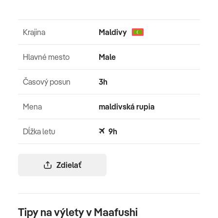
Krajina
Maldivy
Hlavné mesto
Male
Časový posun
3h
Mena
maldivská rupia
Dĺžka letu
9h
Zdielať
Tipy na výlety v Maafushi