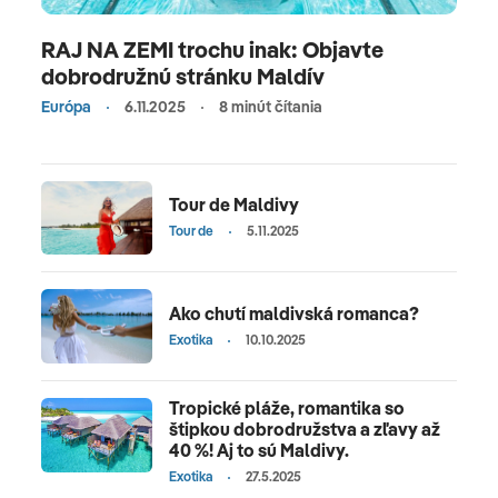
RAJ NA ZEMI trochu inak: Objavte
dobrodružnú stránku Maldív
Európa
6.11.2025
8 minút čítania
Tour de Maldivy
Tour de
5.11.2025
Ako chutí maldivská romanca?
Exotika
10.10.2025
Tropické pláže, romantika so
štipkou dobrodružstva a zľavy až
40 %! Aj to sú Maldivy.
Exotika
27.5.2025