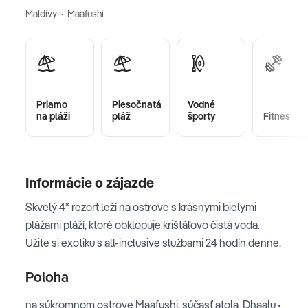
Maldivy · Maafushi
Priamo
Piesočnatá
Vodné
na pláži
pláž
športy
Fitnes
Informácie o zájazde
Skvelý 4* rezort leží na ostrove s krásnymi bielymi
plážami pláží, ktoré obklopuje krištáľovo čistá voda.
Užite si exotiku s all-inclusive službami 24 hodín denne.
Poloha
na súkromnom ostrove Maafushi, súčasť atola Dhaalu •