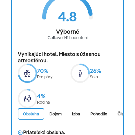
4.8
Výborné
Celkovo 141 hodnotení
Vynikajúci hotel. Miesto s úžasnou
atmosférou.
70%
26%
Pre páry
Solo
4%
Rodina
Obsluha
Dojem
Izba
Pohodlie
Čistota
Priateľská obsluha.