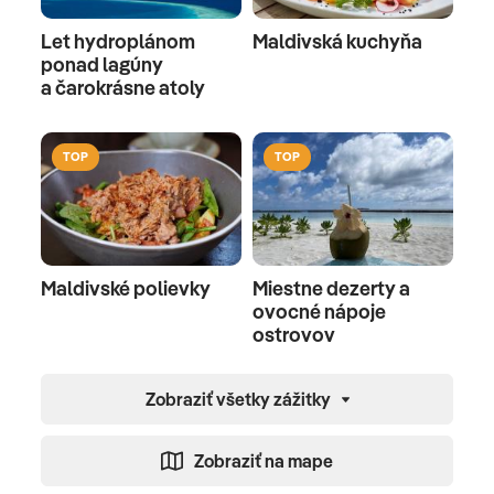
Let hydroplánom
Maldivská kuchyňa
ponad lagúny
a čarokrásne atoly
TOP
TOP
Maldivské polievky
Miestne dezerty a
ovocné nápoje
ostrovov
Zobraziť všetky zážitky
Zobraziť na mape