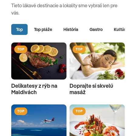
Tieto lákavé destinacie a lokality sme vybrali len pre
vás.
Top
Top pláže
História
Gastro
Kultúra
TOP
TOP
Delikatesy z rýb na
Doprajte si skvelú
Maldivách
masáž
TOP
TOP