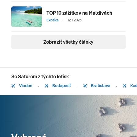
TOP 10 zážitkov na Maldivách
Exotika
12.1.2023
Zobraziť všetky články
So Saturom z týchto letísk
Viedeň
Budapešť
Bratislava
Koš