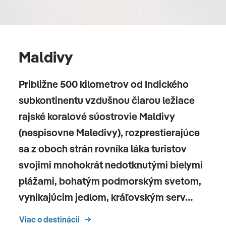
Maldivy
Približne 500 kilometrov od Indického
subkontinentu vzdušnou čiarou ležiace
rajské koralové súostrovie Maldivy
(nespisovne Maledivy), rozprestierajúce
sa z oboch strán rovníka láka turistov
svojimi mnohokrát nedotknutými bielymi
plážami, bohatým podmorským svetom,
vynikajúcim jedlom, kráľovským serv…
Viac o destinácii