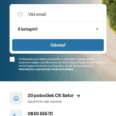
8 kategórií
Odoslať
Prihlásením sa k odberu newslettrov súhlasíte so spracúvaním
osobných údajov a profilovaním na účely zasielania personalizovaných
marketingových ponúk a vyhlasujete, že ste sa
oboznámil/a
s
Informáciou o spracúvaní osobných údajov
.
20 pobočiek CK Satur
Navštívte nás osobne
0850 555 111