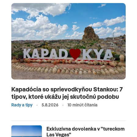
Kapadócia so sprievodkyňou Stankou: 7
tipov, ktoré ukážu jej skutočnú podobu
Rady a tipy
5.8.2026
10 minút čítania
Exkluzívna dovolenka v "tureckom
Las Vegas"