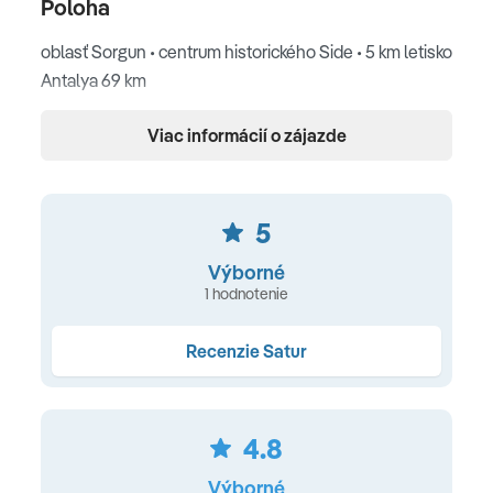
Poloha
oblasť Sorgun • centrum historického Side • 5 km letisko
Antalya 69 km
V skratke o hoteli
Viac informácií o zájazde
mini club (3-9r.) • mini disco • maľovanie na tvár •
stolové hry • filmy • vyrábanie a tvorenie • maľovanie na
5
tričká • mini basketbal
Výborné
Pláž
1 hodnotenie
hotelová široká pláž s jemným pieskom aj v mori •
Recenzie Satur
pozvoľný vstup do mora • slnečníky a ležadlá (zdarma) •
plážové osušky (zdarma) • vodné športy (za poplatok)
4.8
Ubytovanie
Výborné
klimatizácia • Wi-Fi • kúpeľňa s WC • sušič vlasov •