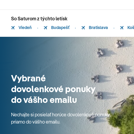
So Saturom z týchto letísk
Viedeň
Budapešť
Bratislava
Koš
Vybrané
dovolenkové ponuky
do vášho emailu
Nechajte si posielať horúce dovolenkové ponuky
priamo do vášho emailu.