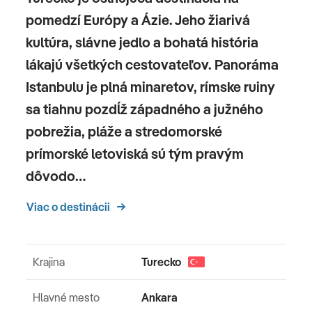
pomedzí Európy a Ázie. Jeho žiarivá
kultúra, slávne jedlo a bohatá história
lákajú všetkých cestovateľov. Panoráma
Istanbulu je plná minaretov, rímske ruiny
sa tiahnu pozdĺž západného a južného
pobrežia, pláže a stredomorské
prímorské letoviská sú tým pravým
dôvodo…
Viac o destinácii
Krajina
Turecko
Hlavné mesto
Ankara