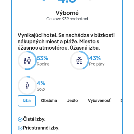
Výborné
Celkovo 939 hodnotení
Vynikajúci hotel. Sa nachádza v blízkosti
nákupných miest a pláže. Miesto s
úžasnou atmosférou. Úžasná izba.
53%
43%
Rodina
Pre páry
4%
Solo
Izba
Obsluha
Jedlo
Vybavenosť
Dojem
Čisté izby.
Priestranné izby.