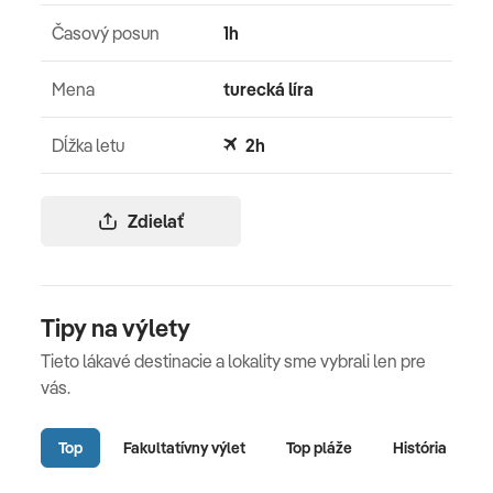
Časový posun
1h
Mena
turecká líra
Dĺžka letu
2h
Zdielať
Tipy na výlety
Tieto lákavé destinacie a lokality sme vybrali len pre
vás.
Top
Fakultatívny výlet
Top pláže
História