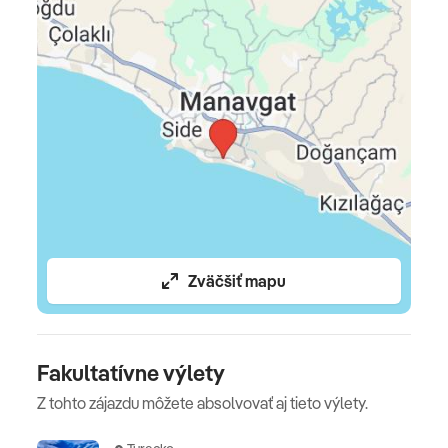
360 bar
*a la carte reštaurácie potrebné rezervovať vopred
Raňajky 7:00 – 10:00 hlavná reštaurácia
Neskoré raňajky 10:00 – 11:30
Obed 13:00 – 14:30
Snack servis 12:30 – 16:00
Zmrzlina 13:00 – 16:00
Zväčšiť mapu
Káva a koláčiky 11:00 – 16:00
Večera 19:00 – 21:30
Fakultatívne výlety
Večerné občerstvenie 00:00 – 07:00
Z tohto zájazdu môžete absolvovať aj tieto výlety.
BAZÉNY