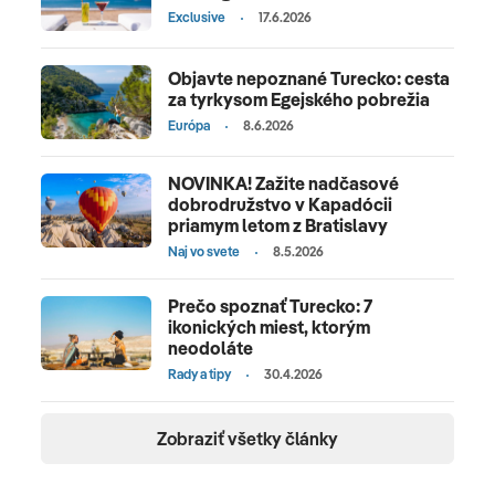
Exclusive
17.6.2026
Objavte nepoznané Turecko: cesta
za tyrkysom Egejského pobrežia
Európa
8.6.2026
NOVINKA! Zažite nadčasové
dobrodružstvo v Kapadócii
priamym letom z Bratislavy
Naj vo svete
8.5.2026
Prečo spoznať Turecko: 7
ikonických miest, ktorým
neodoláte
Rady a tipy
30.4.2026
Zobraziť všetky články