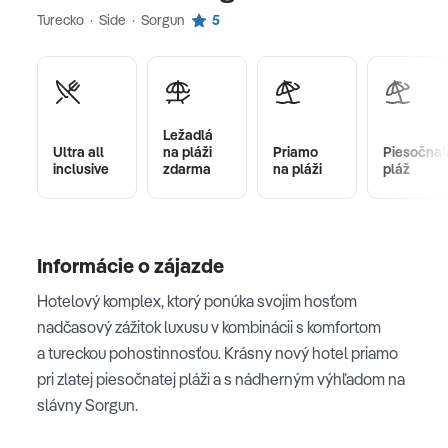
Turecko · Side · Sorgun
5
Ležadlá
Ultra all
na pláži
Priamo
Piesočnat
inclusive
zdarma
na pláži
pláž
Informácie o zájazde
Hotelový komplex, ktorý ponúka svojim hosťom
nadčasový zážitok luxusu v kombinácii s komfortom
a tureckou pohostinnosťou. Krásny nový hotel priamo
pri zlatej piesočnatej pláži a s nádherným výhľadom na
slávny Sorgun.