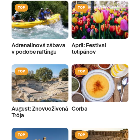
TOP
TOP
Adrenalínová zábava
Apríl: Festival
v podobe raftingu
tulipánov
TOP
TOP
August: Znovuoživená
Corba
Trója
TOP
TOP