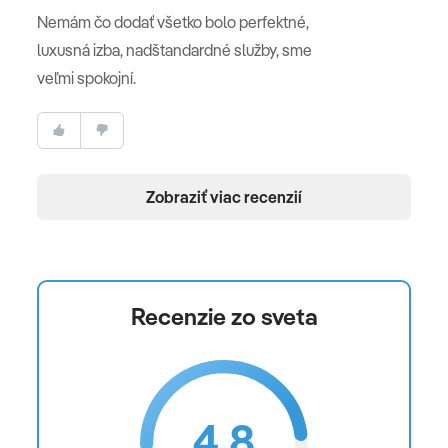
Celková cena nezahŕňa
Nemám čo dodať všetko bolo perfektné,
komplexné cestovné poistenie - viac informácii
luxusná izba, nadštandardné služby, sme
dostanete vo vašej CK
veľmi spokojní.
Oficiálne hodnotenie
*****
Zobraziť viac recenzií
Recenzie zo sveta
4.8