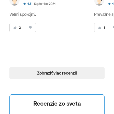
4.5
September 2024
4
Veľmi spokojný.
Prevažne s
2
1
Zobraziť viac recenzií
Recenzie zo sveta