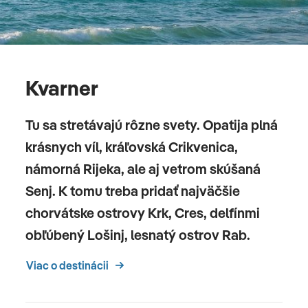
Kvarner
Tu sa stretávajú rôzne svety. Opatija plná
krásnych víl, kráľovská Crikvenica,
námorná Rijeka, ale aj vetrom skúšaná
Senj. K tomu treba pridať najväčšie
chorvátske ostrovy Krk, Cres, delfínmi
obľúbený Lošinj, lesnatý ostrov Rab.
Viac o destinácii