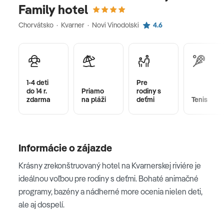
Family hotel
Chorvátsko · Kvarner · Novi Vinodolski
4.6
1-4 deti
Pre
do 14 r.
Priamo
rodiny s
zdarma
na pláži
deťmi
Tenis
Informácie o zájazde
Krásny zrekonštruovaný hotel na Kvarnerskej riviére je
ideálnou voľbou pre rodiny s deťmi. Bohaté animačné
programy, bazény a nádherné more ocenia nielen deti,
ale aj dospelí.