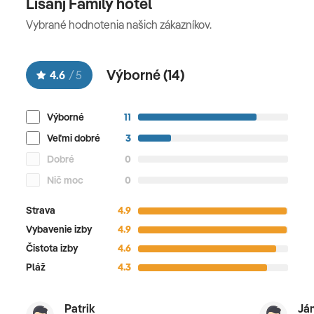
Lišanj Family hotel
Vybrané hodnotenia našich zákazníkov.
Výborné (
14
)
4.6
/
5
Výborné
11
Veľmi dobré
3
Dobré
0
Nič moc
0
Strava
4.9
Vybavenie izby
4.9
Čistota izby
4.6
Pláž
4.3
Patrik
Já