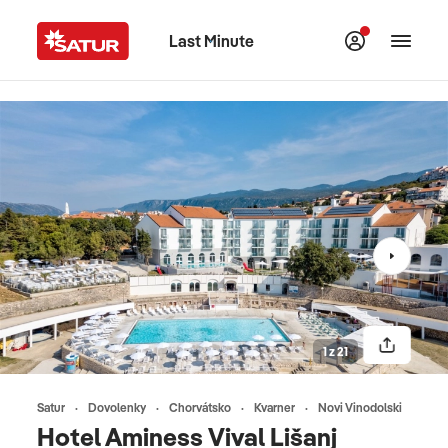
Last Minute
1 z 21
Satur
Dovolenky
Chorvátsko
Kvarner
Novi Vinodolski
Hotel Aminess Vival Lišanj