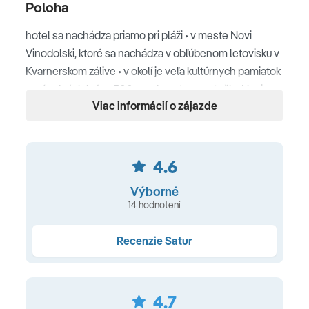
Poloha
hotel sa nachádza priamo pri pláži • v meste Novi
Vinodolski, ktoré sa nachádza v obľúbenom letovisku v
Kvarnerskom zálive • v okolí je veľa kultúrnych pamiatok
a prírodných krás • 500 m od centra mestečka Novi
Viac informácií o zájazde
Vinodolski • 8 km od Crikvenice
Pláž
4.6
kamienková a skalnatá upravená pláž • jednoduchý
prístup do mora s piesočnatou plážou • slnečníky a
Výborné
ležadlá na pláži za poplatok • volejbal a potápačské
14 hodnotení
centrum za poplatok • bar na pláži
Recenzie Satur
Ubytovanie
klimatizácia • kúpeľňa s WC • sušič vlasov • župan a
4.7
prezuvky • Wi-Fi • telefón • LCD SAT TV • trezor • minibar