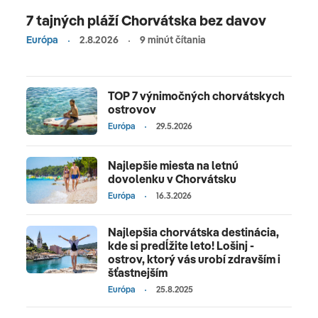
7 tajných pláží Chorvátska bez davov
Európa
2.8.2026
9 minút čítania
TOP 7 výnimočných chorvátskych
ostrovov
Európa
29.5.2026
Najlepšie miesta na letnú
dovolenku v Chorvátsku
Európa
16.3.2026
Najlepšia chorvátska destinácia,
kde si predĺžite leto! Lošinj -
ostrov, ktorý vás urobí zdravším i
šťastnejším
Európa
25.8.2025