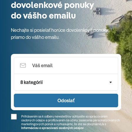
dovolenkové ponuky
do vášho emailu
Nechajte si posielať horúce dovolenkové ponuky
priamo do vášho emailu.
8 kategórií
Odoslať
Prihlásením sa k odberu newslettrov súhlasíte so spracúvaním
osobných údajov a profilovaním na účely zasielania personalizovaných
marketingových ponúk a vyhlasujete, že ste sa
oboznámil/a
s
Informáciou o spracúvaní osobných údajov
.