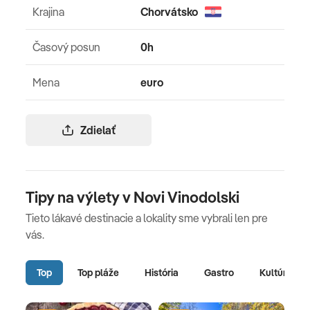
Krajina
Chorvátsko
Časový posun
0h
Mena
euro
Zdielať
Tipy na výlety v Novi Vinodolski
Tieto lákavé destinacie a lokality sme vybrali len pre
vás.
Top
Top pláže
História
Gastro
Kultúra