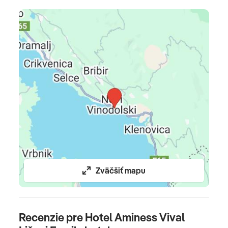
Celková cena zahŕňa
ubytovanie, light all inclusive, pobytová taxa, delegáta
CK
na telefóne
v období od 13.06.-12.09.
Oficiálne hodnotenie
****
Poznámka
domáce zvieratá nie sú povolené •
parkovanie za
poplatok 10 EUR/deň
Zväčšiť mapu
Recenzie pre Hotel Aminess Vival