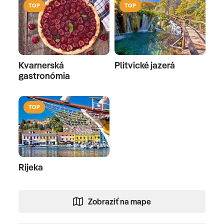
TOP
TOP
Kvarnerská
Plitvické jazerá
gastronómia
TOP
Rijeka
Zobraziť na mape