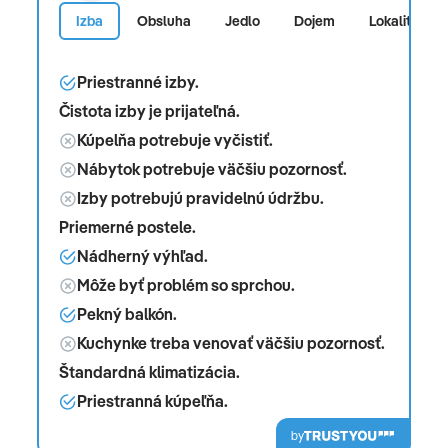
Izba
Obsluha
Jedlo
Dojem
Lokalita
Priestranné izby.
Čistota izby je prijateľná.
Kúpelňa potrebuje vyčistiť.
Nábytok potrebuje väčšiu pozornosť.
Izby potrebujú pravidelnú údržbu.
Priemerné postele.
Nádherný výhľad.
Môže byť problém so sprchou.
Pekný balkón.
Kuchynke treba venovať väčšiu pozornosť.
Štandardná klimatizácia.
Priestranná kúpeľňa.
by