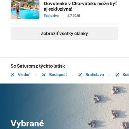
Dovolenka v Chorvátsku môže byť
aj exkluzívna!
Exclusive
4.7.2025
Zobraziť všetky články
So Saturom z týchto letísk
Viedeň
Budapešť
Bratislava
Koš
Vybrané