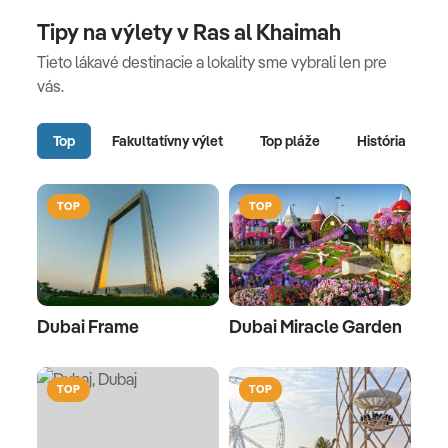
Tipy na výlety v Ras al Khaimah
Tieto lákavé destinacie a lokality sme vybrali len pre
vás.
Top
Fakultatívny výlet
Top pláže
História
TOP
TOP
Dubai Frame
Dubai Miracle Garden
TOP
TOP