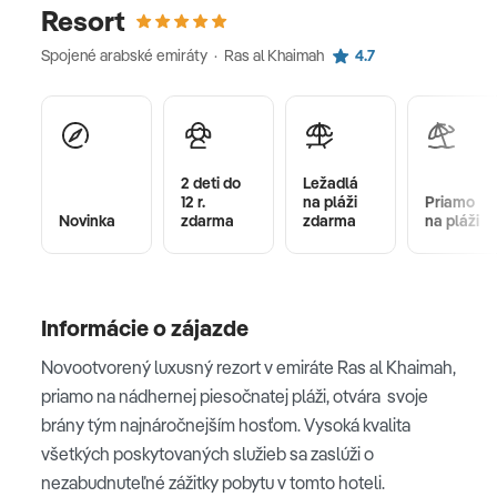
Resort
Spojené arabské emiráty · Ras al Khaimah
4.7
2 deti do
Ležadlá
12 r.
na pláži
Priamo
Novinka
zdarma
zdarma
na pláži
Informácie o zájazde
Novootvorený luxusný rezort v emiráte Ras al Khaimah,
priamo na nádhernej piesočnatej pláži, otvára svoje
brány tým najnáročnejším hosťom. Vysoká kvalita
všetkých poskytovaných služieb sa zaslúži o
nezabudnuteľné zážitky pobytu v tomto hoteli.