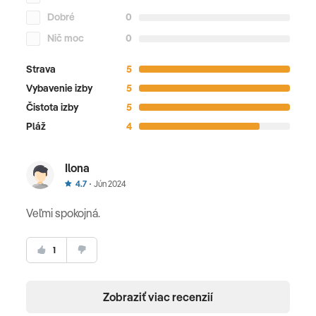
ekonomickej triede.
Dobré
0
Nič moc
0
Strava
5
Vybavenie izby
5
Čistota izby
5
Pláž
4
Ilona
4.7
Jún 2024
Veľmi spokojná.
1
Zobraziť viac recenzií