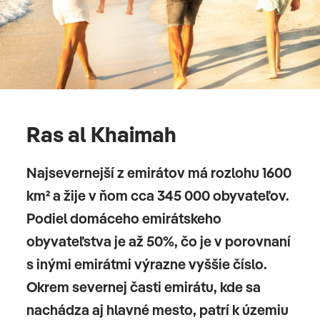
Ras al Khaimah
Najsevernejší z emirátov má rozlohu 1600
km² a žije v ňom cca 345 000 obyvateľov.
Podiel domáceho emirátskeho
obyvateľstva je až 50%, čo je v porovnaní
s inými emirátmi výrazne vyššie číslo.
Okrem severnej časti emirátu, kde sa
nachádza aj hlavné mesto, patrí k územiu