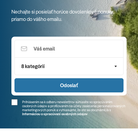
Nechajte si posielať horúce dovolenkové ponuky
priamo do vášho emailu.
8 kategórií
Odoslať
Prihlásením sa k odberu newslettrov súhlasíte so spracúvaním
osobných údajov a profilovaním na účely zasielania personalizovaných
marketingových ponúk a vyhlasujete, že ste sa
oboznámil/a
s
Informáciou o spracúvaní osobných údajov
.