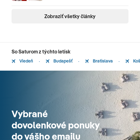
Zobraziť všetky články
So Saturom z týchto letísk
Viedeň
Budapešť
Bratislava
Koš
Vybrané
dovolenkové ponuky
do vášho emailu