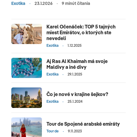
Exotika
23.1.2026
9 minút čítania
Karel Očenáček: TOP 5 tajných
miest Emirátov, o ktorých ste
nevedeli
Exotika
1.12.2025
Aj Ras Al Khaimah má svoje
Maldivy a iné divy
Exotika
29.1.2025
Čo je nové v krajine šejkov?
Exotika
25.1.2024
Tour de Spojené arabské emiráty
Tour de
9.11.2023