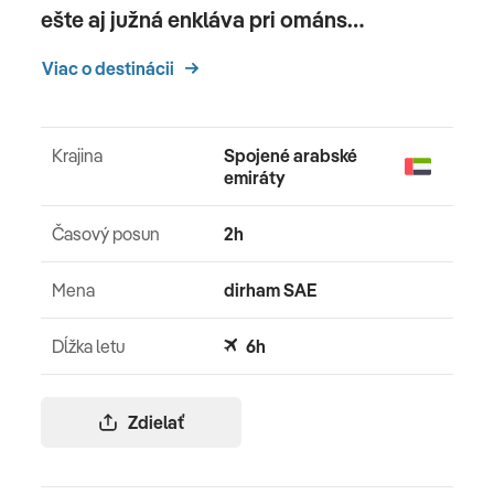
ešte aj južná enkláva pri ománs…
Viac o destinácii
Krajina
Spojené arabské
emiráty
Časový posun
2h
Mena
dirham SAE
Dĺžka letu
6h
Zdielať