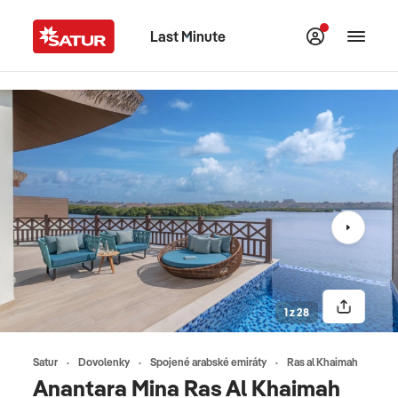
Last Minute
1 z 28
Satur
Dovolenky
Spojené arabské emiráty
Ras al Khaimah
Anantara Mina Ras Al Khaimah