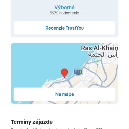
eko-svätyňou, zariadenou v absolútnej harmónii s
Výborné
prírodou • pre rodiny sú k dispozícii prepojené izby •
5975 hodnotenie
balkón alebo terasu so sedením • individuálne
ovládateľná klimatizácia • falt-screen TV • trezor •
Recenzie TrustYou
kúpeľňa • sušič vlasov • set na prípravu kávy a čaju
Typy ubytovania
Izba Premier
(47 m² • elegantne zariadená izba s
priestranným balkónom orientovaným do udržiavaných
záhrad • max. 2 dospelé osoby a 2 deti) •
Izba Premier s
Na mape
výhľadom do záhrady (terasa)
(47 m² • izba situovaná
na prízemí s priamym prístupom do tropickej záhrady
cez súkromnú terasu • max. 2 dospelé osoby a 2 deti) •
Izba Deluxe
(57 m² • priestranná izba s rozšírenou
Termíny zájazdu
obývacou časťou, posedením a balkónom • max. 2