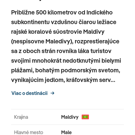
Približne 500 kilometrov od Indického
subkontinentu vzdušnou čiarou ležiace
rajské koralové súostrovie Maldivy
(nespisovne Maledivy), rozprestierajúce
sa z oboch strán rovníka láka turistov
svojimi mnohokrát nedotknutými bielymi
plážami, bohatým podmorským svetom,
vynikajúcim jedlom, kráľovským serv…
Viac o destinácii
Krajina
Maldivy
Hlavné mesto
Male