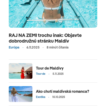
RAJ NA ZEMI trochu inak: Objavte
dobrodružnú stránku Maldív
Európa
6.11.2025
8 minút čítania
Tour de Maldivy
Tour de
5.11.2025
Ako chutí maldivská romanca?
Exotika
10.10.2025