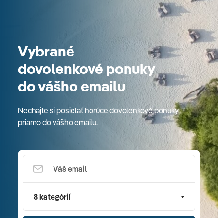
Vybrané
dovolenkové ponuky
do vášho emailu
Nechajte si posielať horúce dovolenkové ponuky
priamo do vášho emailu.
8 kategórií