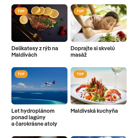
TOP
TOP
Delikatesy z rýb na
Doprajte si skvelú
Maldivách
masáž
TOP
TOP
Let hydroplánom
Maldivská kuchyňa
ponad lagúny
a čarokrásne atoly