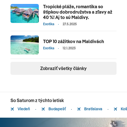
Tropické pláže, romantika so
štipkou dobrodružstva a zľavy až
40 %! Aj to sú Maldivy.
Exotika
27.5.2025
TOP 10 zážitkov na Maldivách
Exotika
12.1.2023
Zobraziť všetky články
So Saturom z týchto letísk
Viedeň
Budapešť
Bratislava
Koš