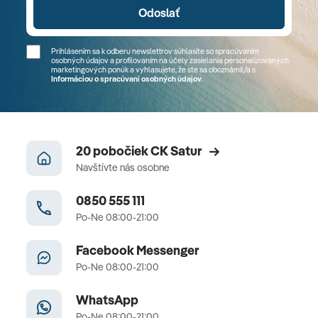
Odoslať
Prihlásením sa k odberu newslettrov súhlasíte so spracúvaním
osobných údajov a profilovaním na účely zasielania personalizovaných
marketingových ponúk a vyhlasujete, že ste sa
oboznámil/a
s
Informáciou o spracúvaní osobných údajov
.
20 pobočiek CK Satur
Navštívte nás osobne
0850 555 111
Po-Ne 08:00-21:00
Facebook Messenger
Po-Ne 08:00-21:00
WhatsApp
Po-Ne 08:00-21:00