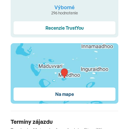
Nespresso kávovar • set na prípravu kávy/čaju • terasa
Výborné
s posedením
296 hodnotenie
Typy ubytovania
Recenzie TrustYou
Beach Villa
- cca 88 m² samostatná vila na pláži •
Pool
Beach Villa -
cca 93 m², na pláži s privátnym bazénom •
Ocean Villa -
cca 93 m², bungalov na vode •
Family
Beach Villa -
cca 185 m², pozostáva z 2 dvojlôžkových
izieb so spojovacími dverami •
Ocean Suite -
cca 157
m², poschodový bungalov na vode (na prízemí je
obývačka, na poschodí spálňa), s privátnym bazénom
Stravovanie
Na mape
all inclusive
raňajky neskoré raňajky • obedy • večere • bezplatné
nápoje po celý deň • občerstvenie počas dňa • zmrzlina
Termíny zájazdu