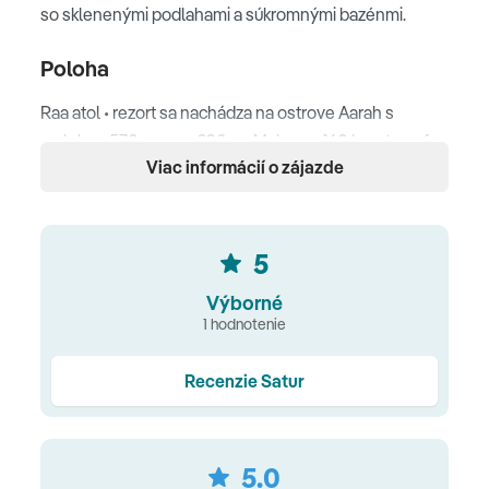
so sklenenými podlahami a súkromnými bazénmi.
Poloha
Raa atol • rezort sa nachádza na ostrove Aarah s
rozlohou 570m x cca 290m • Male cca 160 km • transfer
Viac informácií o zájazde
hydroplánom z letiska v Male cca 40 min
Pláž
5
krásna piesočnatá pláž • potápačská oblasť • domáci
útes
Výborné
1 hodnotenie
Ubytovanie
Recenzie Satur
kombinovaná obývacia izba/spálňa • pohovka • písací
stôl • klimatizácia • stropný ventilátor • kúpeľňa so
sprchou, vaňou a WC • sušič vlasov • župan a papuče •
5.0
Wi-Fi zdarma • SAT TV • trezor • minibar (zadarmo)•