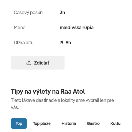
Časový posun
3h
Mena
maldivská rupia
Dĺžka letu
9h
Zdielať
Tipy na výlety na Raa Atol
Tieto lákavé destinacie a lokality sme vybrali len pre
vás.
Top
Top pláže
História
Gastro
Kultúra