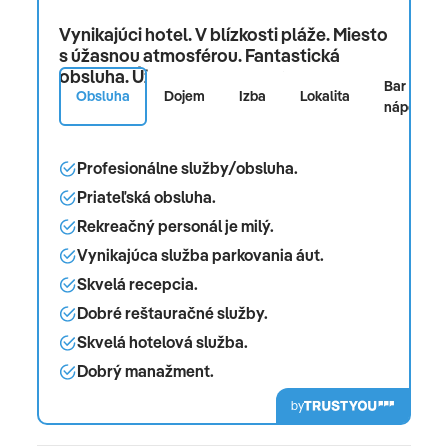
Vynikajúci hotel. V blízkosti pláže. Miesto
s úžasnou atmosférou. Fantastická
obsluha. Úžasná izba. Skvelý bazén.
Bar a
Obsluha
Dojem
Izba
Lokalita
nápoje
Profesionálne služby/obsluha.
Priateľská obsluha.
Rekreačný personál je milý.
Vynikajúca služba parkovania áut.
Skvelá recepcia.
Dobré reštauračné služby.
Skvelá hotelová služba.
Dobrý manažment.
by