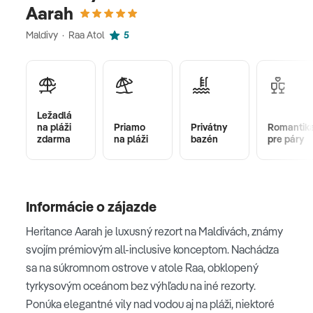
Aarah
Maldivy · Raa Atol
5
Ležadlá
na pláži
Priamo
Privátny
Romantik
zdarma
na pláži
bazén
pre páry
Informácie o zájazde
Heritance Aarah je luxusný rezort na Maldivách, známy
svojím prémiovým all-inclusive konceptom. Nachádza
sa na súkromnom ostrove v atole Raa, obklopený
tyrkysovým oceánom bez výhľadu na iné rezorty.
Ponúka elegantné vily nad vodou aj na pláži, niektoré