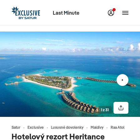
Last Minute
1 z 31
Satur
Exclusive
Luxusné dovolenky
Maldivy
Raa Atol
Hotelový rezort Heritance