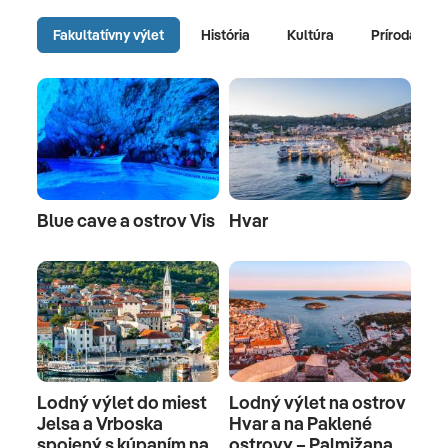
Fakultatívny výlet
História
Kultúra
Príroda
Blue cave a ostrov Vis
Hvar
Lodný výlet do miest
Lodný výlet na ostrov
Jelsa a Vrboska
Hvar a na Paklené
spojený s kúpaním na
ostrovy – Palmižana