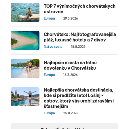
TOP 7 výnimočných chorvátskych
ostrovov
Európa
29.5.2026
Chorvátsko: Najfotografovanejšia
pláž, luxusné hotely a 7 divov
Naj vo svete
15.5.2026
Najlepšie miesta na letnú
dovolenku v Chorvátsku
Európa
16.3.2026
Najlepšia chorvátska destinácia,
kde si predĺžite leto! Lošinj -
ostrov, ktorý vás urobí zdravším i
šťastnejším
Európa
25.8.2025