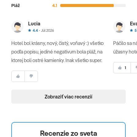
Pláž
4.1
Lucia
Ev
4.4
Júl 2026
5
Hotel bol krásny, nový, čistý, voňavý :) všetko
Páčilo sa n
podľa popisu, jediné negatívum bola pláž, na
úžasny hot
ktorej boli ostré kamienky. Inak všetko super.
1
Zobraziť viac recenzií
Recenzie zo sveta