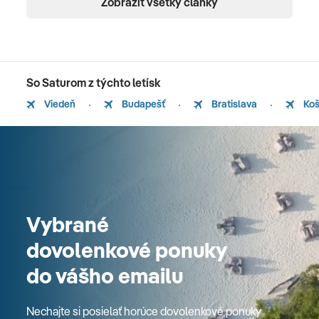
Zobraziť všetky články
So Saturom z týchto letísk
Viedeň
Budapešť
Bratislava
Koš
Vybrané
dovolenkové ponuky
do vášho emailu
Nechajte si posielať horúce dovolenkové ponuky