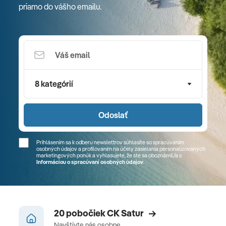
priamo do vášho emailu.
8 kategórií
Odoslať
Prihlásením sa k odberu newslettrov súhlasíte so spracúvaním
osobných údajov a profilovaním na účely zasielania personalizovaných
marketingových ponúk a vyhlasujete, že ste sa
oboznámil/a
s
Informáciou o spracúvaní osobných údajov
.
20 pobočiek CK Satur
Navštívte nás osobne