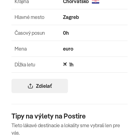
Krajina
Chorvátsko
Hlavné mesto
Zagreb
Časový posun
0h
Mena
euro
Dĺžka letu
1h
Zdielať
Tipy na výlety na Postire
Tieto lákavé destinacie a lokality sme vybrali len pre
vás.