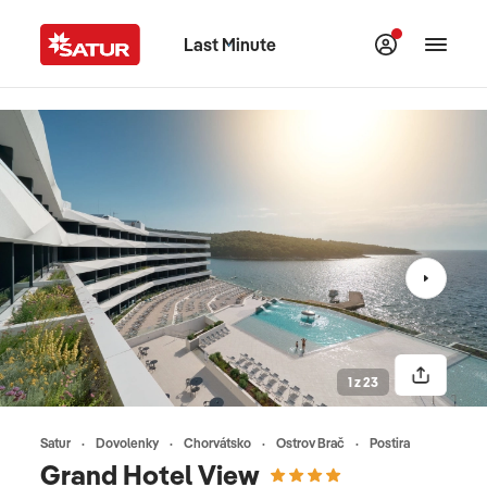
Last Minute
1 z 23
Satur
Dovolenky
Chorvátsko
Ostrov Brač
Postira
Grand Hotel View