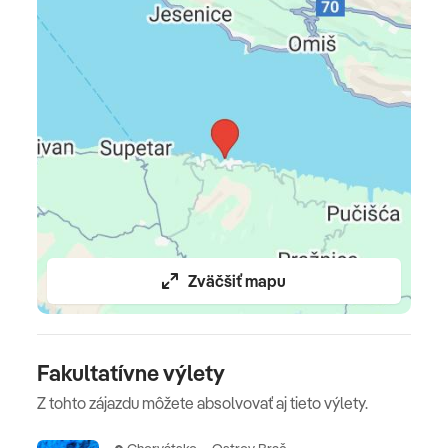
Poznámka
parkovanie pri hoteli za poplatok 10 EUR/deň,
parkovanie v hotelovej garáži 15 EUR/deň (platba na
mieste) • prenájom slnečníka s 2 ležadlami 25
EUR/os./deň • nabýjanie elektromobilu zadarmo •
vstup do wellness centra 40 EUR/os. (max 3 hodiny) •
domáce zvieratá na prepotvrdenie za 25 EUR/deň
(platba na mieste)
Zväčšiť mapu
Fakultatívne výlety
Z tohto zájazdu môžete absolvovať aj tieto výlety.