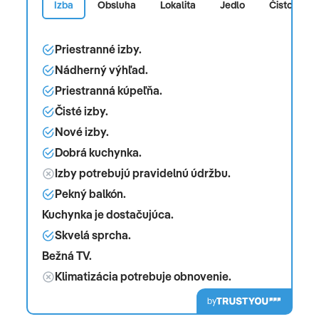
Izba
Obsluha
Lokalita
Jedlo
Čistota
Priestranné izby.
Nádherný výhľad.
Priestranná kúpeľňa.
Čisté izby.
Nové izby.
Dobrá kuchynka.
Izby potrebujú pravidelnú údržbu.
Pekný balkón.
Kuchynka je dostačujúca.
Skvelá sprcha.
Bežná TV.
Klimatizácia potrebuje obnovenie.
by