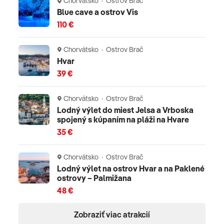
Chorvátsko · Ostrov Brač
Blue cave a ostrov Vis
110 €
Chorvátsko · Ostrov Brač
Hvar
39 €
Chorvátsko · Ostrov Brač
Lodný výlet do miest Jelsa a Vrboska
spojený s kúpaním na pláži na Hvare
35 €
Chorvátsko · Ostrov Brač
Lodný výlet na ostrov Hvar a na Paklené
ostrovy – Palmižana
48 €
Zobraziť viac atrakcií