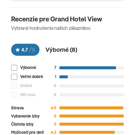
Recenzie pre Grand Hotel View
Vybrané hodnotenia našich zákazníkov.
Výborné (
8
)
4.7
/
5
Výborné
7
Veľmi dobré
1
Dobré
0
Nič moc
0
Strava
4.9
Vybavenie izby
5
Čistota izby
5
Možnosti pre deti
4.3