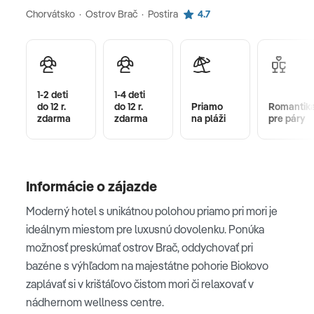
Chorvátsko · Ostrov Brač · Postira
4.7
1-2 deti
1-4 deti
do 12 r.
do 12 r.
Priamo
Romantik
zdarma
zdarma
na pláži
pre páry
Informácie o zájazde
Moderný hotel s unikátnou polohou priamo pri mori je
ideálnym miestom pre luxusnú dovolenku. Ponúka
možnosť preskúmať ostrov Brač, oddychovať pri
bazéne s výhľadom na majestátne pohorie Biokovo
zaplávať si v krištáľovo čistom mori či relaxovať v
nádhernom wellness centre.