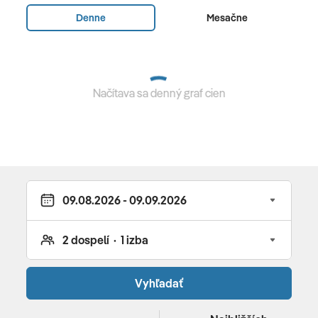
Denne
Mesačne
230 izieb a suít • klimatizovaný hotel • recepcia • Wi-Fi
zdarma • reštaurácia Mediteranneo • Brentos lobby bar
• Elaphos bar • hotelový obchodík • konferenčné
miestnosti Viver a Dalmatica • kino pre 228 osôb •
Načítava sa denný graf cien
slnečná terasa s nádherným výhľadom na more •
vyhrievaný vonkajší bazén bazén 376 m2 • detský
bazén 123 m2 • ležadlá a slnečníky na bazéne za
poplatok • sprchy pri vonkajšom bazéne • vnútorný
vyhrievaný bazén 167 m2 s ležadlami • wellness (rôzne
druhy sáun a relaxačná zóna, kúpacie plášte) za
poplatok • fitnes • animačný program pre deti •
parkovisko a garáž za poplatok • nabíjacia stanica pre
elektromobily zdarma
Pre deti
Vyhľadať
detská postieľka, baby monitor, ohrievač fliaš,