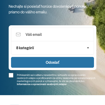
Nechajte si posielať horúce dovolenkové ponuky
priamo do vášho emailu.
8 kategórií
Odoslať
Prihlásením sa k odberu newslettrov súhlasíte so spracúvaním
osobných údajov a profilovaním na účely zasielania personalizovaných
marketingových ponúk a vyhlasujete, že ste sa
oboznámil/a
s
Informáciou o spracúvaní osobných údajov
.