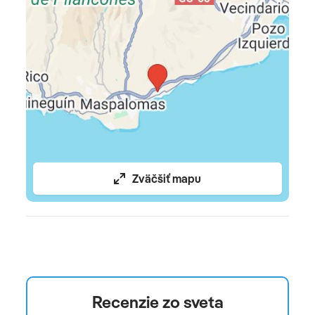
župan: bez poplatku, papuče, Sušič vlasov, balkón: s
posedením
Economy izba , dvojlôžková izba, cca. 23 m²,
Kombinovaná obývacia izba, Klimatizácia: zadarmo,
individuálne nastaviteľná, Vybavenie na čaj, kanvica,
Minibar: za poplatok, Voda: bez poplatku, Telefón,
internet: WLAN/WiFi: bezplatný, Vaňa, WC, Sušič
vlasov, Balkón: s posedením
Junior Suite s výhľadom na more , hlavná budova,
Zväčšiť mapu
Výhľad na more, cca. 43 m², 1 manželská posteľ,1
prístelka, detská postieľka: bez poplatku,
Klimatizácia: bez poplatku, , Trezor: od 2,50 EUR,
posedenie, Pohovka, Stôl, Kávovar, Rýchlovarná
konvica, Minibar: za poplatok, Voda: bez poplatku,
Telefón, Internet: WLAN/: v obývacej miestnosti,
Satelitná TV, Izbová služba: denne, Za poplatok,
Recenzie zo sveta
upratovanie: denne, bez poplatku, Vaňa, WC, Sušič