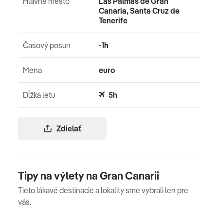
Hlavné mesto
Las Palmas de Gran
Canaria, Santa Cruz de
Tenerife
Časový posun
-1h
Mena
euro
Dĺžka letu
5h
Zdielať
Tipy na výlety na Gran Canarii
Tieto lákavé destinacie a lokality sme vybrali len pre
vás.