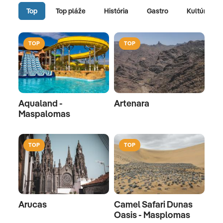
Top
Top pláže
História
Gastro
Kultúra
TOP
TOP
Aqualand -
Artenara
Maspalomas
TOP
TOP
Arucas
Camel Safari Dunas
Oasis - Masplomas