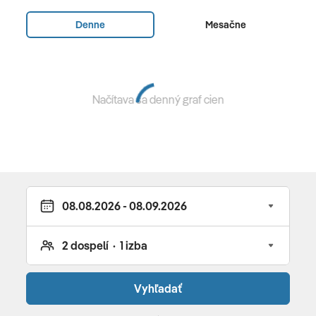
Ubytovanie
Denne
Mesačne
Klimatizácia • Kúpeľňa/WC • Sušič vlasov • TV,
telefón • Balkón alebo terasa • internet: WLAN (v
cene) • Minibar (za poplatok)
Načítava sa denný graf cien
Typy izieb
Štandardná dvojlôžková izba, Hlavná budova,
Bočný výhľad na more, cca. 29 m², Kombinovaná
obývacia izba/posteľ, Detská postieľka: za
poplatok, Klimatizácia: zadarmo, Pohovka, Stôl,
Chladnička, Kávovar, Rýchlovarná kanvica, Minibar:
za poplatok, Voda: zadarmo, Telefón, Internet:
WLAN/Izbová služba: denne, za poplatok,
Vyhľadať
Upratovanie: denne, bez poplatku, Vaňa, WC, Sušič
vlasov, Balkón: s posedením