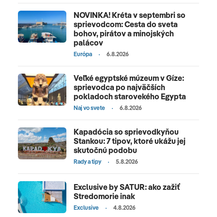
NOVINKA! Kréta v septembri so
sprievodcom: Cesta do sveta
bohov, pirátov a minojských
palácov
Európa
6.8.2026
Veľké egyptské múzeum v Gíze:
sprievodca po najväčších
pokladoch starovekého Egypta
Naj vo svete
6.8.2026
Kapadócia so sprievodkyňou
Stankou: 7 tipov, ktoré ukážu jej
skutočnú podobu
Rady a tipy
5.8.2026
Exclusive by SATUR: ako zažiť
Stredomorie inak
Exclusive
4.8.2026