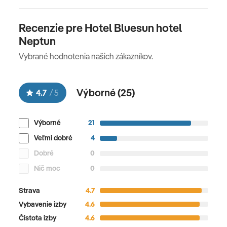
Recenzie pre Hotel Bluesun hotel
Neptun
Vybrané hodnotenia našich zákazníkov.
Výborné (
25
)
4.7
/
5
Výborné
21
Veľmi dobré
4
Dobré
0
Nič moc
0
Strava
4.7
Vybavenie izby
4.6
Čistota izby
4.6