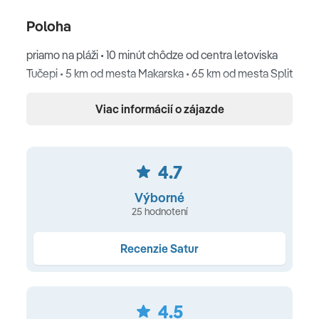
Poloha
priamo na pláži • 10 minút chôdze od centra letoviska
Tučepi • 5 km od mesta Makarska • 65 km od mesta Split
Pláž
Viac informácií o zájazde
priamo pri hoteli • oddelená len prímorskou
promenádou • jemno štrková a pláž • ležadlá a
4.7
slnečníky (za poplatok) • vodné športy (za poplatok) •
plážový bar
Výborné
25 hodnotení
Ubytovanie
Recenzie Satur
klimatizácia • rekonštruovaná kúpeľňa • sprcha alebo
vaňa • sušič vlasov • toaletné potreby • trezor • SAT TV •
telefón • Wi‑Fi (zdarma) • balkón
4.5