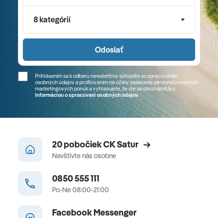
8 kategórií
Odoslať
Prihlásením sa k odberu newslettrov súhlasíte so spracúvaním
osobných údajov a profilovaním na účely zasielania personalizovaných
marketingových ponúk a vyhlasujete, že ste sa
oboznámil/a
s
Informáciou o spracúvaní osobných údajov
.
20 pobočiek CK Satur
Navštívte nás osobne
0850 555 111
Po-Ne 08:00-21:00
Facebook Messenger