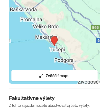
pobytu s dopravou v cene je doprava luxusným
klimatizovaným autobusom
Povinné doplatky
detská postieľka na vyžiadanie za poplatok 10 EUR/noc
(platba na mieste) • parkovanie v areáli za poplatok 10
EUR/noc (platba na mieste)
Oficiálne hodnotenie
***
Zväčšiť mapu
Poznámka
povolené domáce zvieratá do 15 kg za poplatok 20
EUR/noc (platba na mieste)
Fakultatívne výlety
Z tohto zájazdu môžete absolvovať aj tieto výlety.