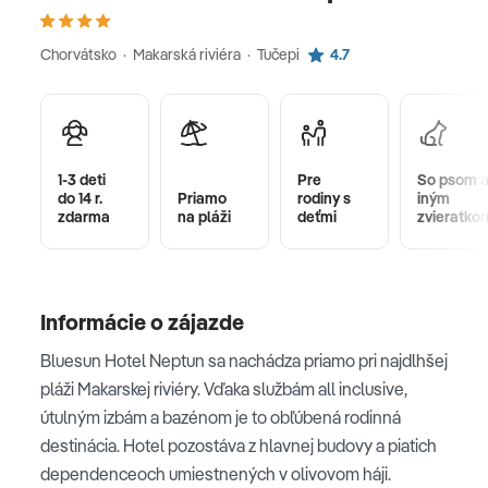
Chorvátsko · Makarská riviéra · Tučepi
4.7
1-3 deti
Pre
So psom 
do 14 r.
Priamo
rodiny s
iným
zdarma
na pláži
deťmi
zvieratko
Informácie o zájazde
Bluesun Hotel Neptun sa nachádza priamo pri najdlhšej
pláži Makarskej riviéry. Vďaka službám all inclusive,
útulným izbám a bazénom je to obľúbená rodinná
destinácia. Hotel pozostáva z hlavnej budovy a piatich
dependenceoch umiestnených v olivovom háji.