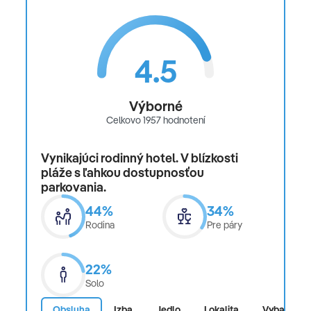
4.5
Výborné
Celkovo 1957 hodnotení
Vynikajúci rodinný hotel. V blízkosti
pláže s ľahkou dostupnosťou
parkovania.
44%
34%
Rodina
Pre páry
22%
Solo
Obsluha
Izba
Jedlo
Lokalita
Vybavenos