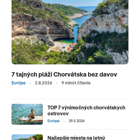
7 tajných pláží Chorvátska bez davov
Európa
2.8.2026
9 minút čítania
TOP 7 výnimočných chorvátskych
ostrovov
Európa
29.5.2026
Najlepšie miesta na letnú