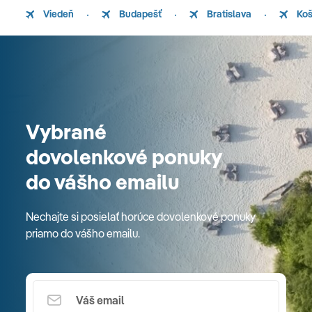
Viedeň
Budapešť
Bratislava
Koš
Vybrané
dovolenkové ponuky
do vášho emailu
Nechajte si posielať horúce dovolenkové ponuky
priamo do vášho emailu.