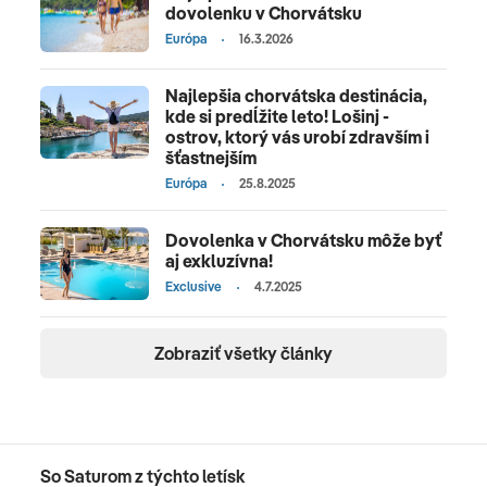
dovolenku v Chorvátsku
Európa
16.3.2026
Najlepšia chorvátska destinácia,
kde si predĺžite leto! Lošinj -
ostrov, ktorý vás urobí zdravším i
šťastnejším
Európa
25.8.2025
Dovolenka v Chorvátsku môže byť
aj exkluzívna!
Exclusive
4.7.2025
Zobraziť všetky články
So Saturom z týchto letísk