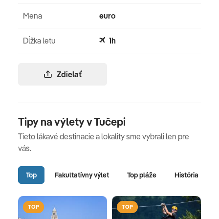
Mena
euro
Dĺžka letu
1h
Zdielať
Tipy na výlety v Tučepi
Tieto lákavé destinacie a lokality sme vybrali len pre
vás.
Top
Fakultatívny výlet
Top pláže
História
TOP
TOP