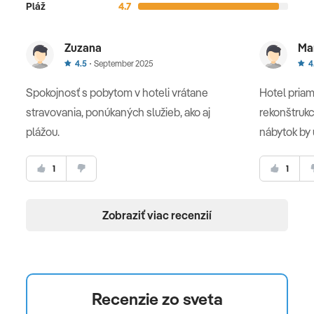
Pláž
4.7
Zuzana
Ma
4.5
September 2025
4
Spokojnosť s pobytom v hoteli vrátane
Hotel priam
stravovania, ponúkaných služieb, ako aj
rekonštrukc
plážou.
nábytok by
1
1
Zobraziť viac recenzií
Recenzie zo sveta