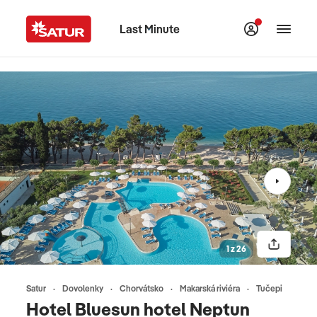
Last Minute
1 z 26
Satur
Dovolenky
Chorvátsko
Makarská riviéra
Tučepi
Hotel Bluesun hotel Neptun