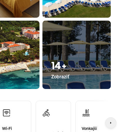
14+
Zobraziť
Wi-Fi
Vonkajší