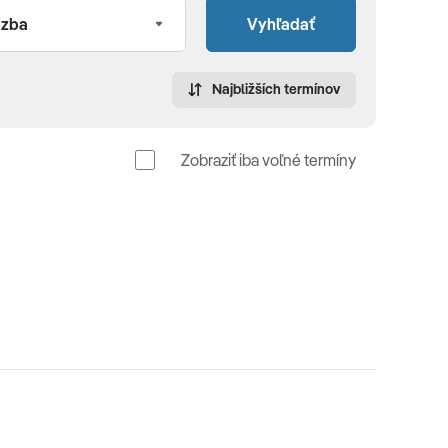
Vyhľadať
Najbližších termínov
Zobraziť iba voľné termíny