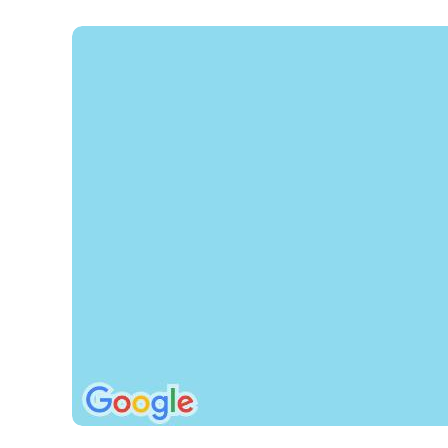
Poznámka
domáce zvieratá nie sú povolené