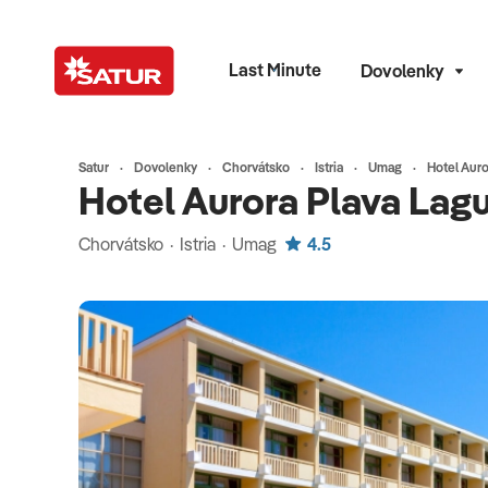
Last Minute
Dovolenky
Satur
Dovolenky
Chorvátsko
Istria
Umag
Hotel Auro
Hotel Aurora Plava Lag
Chorvátsko · Istria · Umag
4.5