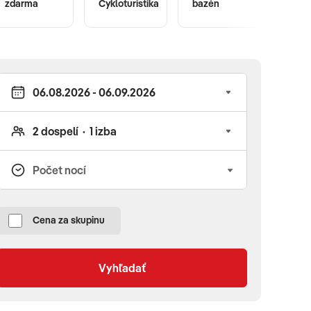
zdarma
Cykloturistika
bazén
Flexi
Cena za skupinu
Vyhľadať