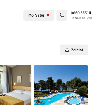
0850 555 111
Môj Satur
Po-Ne 08:00-21:00
Zdielať