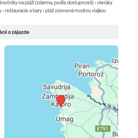
slnečníky na pláži (zdarma, podľa dostupnosti) • uteráky
hy • reštaurácie a bary • pláž ocenená modrou vlajkou
ácií o zájazde
 SAT TV • trezor • telefón • Wi-Fi (zdarma) • balkón • izby
brané izby prispôsobené pre hendikepovaných
dno lôžko/dve lôžka, bez balkóna, orientácia do okolia)
entácia do okolia) •
Dvojlôžková izba premium s
kladacie kreslo/ balkón, morská strana) •
Dvojlôžková
+ prístelka /rozkladacie kreslo/ balkón, orientácia do