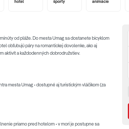
hotel
športy
animácie
 2 minúty od pláže. Do mesta Umag sa dostanete bicyklom
tel obľubujú páry na romantickej dovolenke, ako aj
m aktivít a každodenných dobrodružstiev.
entra mesta Umag • dostupné aj turistickým vláčikom (za
nenie priamo pred hotelom • v mori je postupne sa