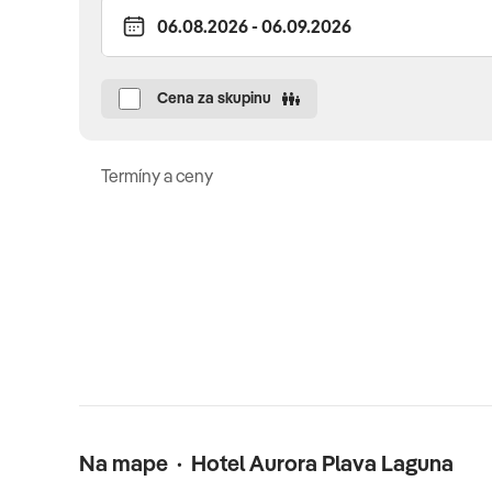
detská postieľka (na vyžiadanie, zdarma) • mini klub pre d
bazén
Cena za skupinu
Celková cena zahŕňa
Termíny a ceny
ubytovanie s all inclusive, pobytovú taxu, delegáta CK
n
rezerváciou vopred), pri výbere pobytu s dopravou je
Povinné doplatky
parkovanie 2 EUR/deň (platba na mieste)
Oficiálne hodnotenie
****
Na mape · Hotel Aurora Plava Laguna