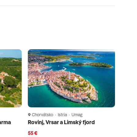
Chorvátsko · Istria · Umag
farma
Rovinj, Vrsar a Limský fjord
55 €