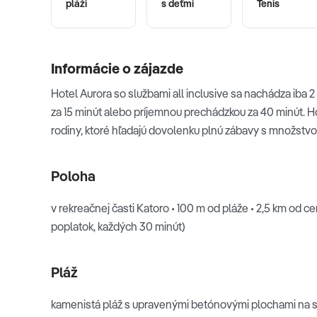
pláži
s deťmi
Tenis
Informácie o zájazde
Hotel Aurora so službami all inclusive sa nachádza iba
za 15 minút alebo príjemnou prechádzkou za 40 minút. Ho
rodiny, ktoré hľadajú dovolenku plnú zábavy s množstvo
Poloha
v rekreačnej časti Katoro • 100 m od pláže • 2,5 km od c
poplatok, každých 30 minút)
Pláž
kamenistá pláž s upravenými betónovými plochami na sl