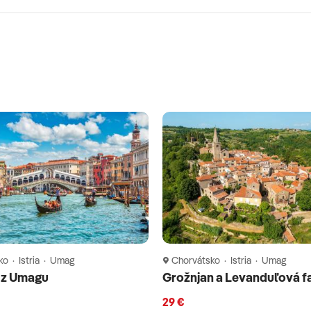
o · Istria · Umag
Chorvátsko · Istria · Umag
 z Umagu
Grožnjan a Levanduľová 
29 €