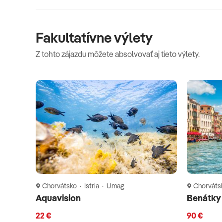
Fakultatívne výlety
Z tohto zájazdu môžete absolvovať aj tieto výlety.
Chorvátsko · Istria · Umag
Chorvátsk
Aquavision
Benátky
22 €
90 €