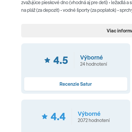
zvažujúce pieskové dno (vhodná aj pre deti) • ležadlá a 
na pláž (za depozit) • vodné športy (za poplatok) • sprc
Ubytovanie
Viac inform
klimatizácia • kúpeľňa so sprchou/vaňou • sušič na vlasy •
orientované do lesoparku alebo na morskú stranu • vy
4.5
Výborné
TYPY IZIEB:
24 hodnotení
Jednolôžková a Dvojlôžková izba economy
(17 m2, je
•
Dvojlôžková izba classic
(19 m2, dve lôžka, balkón, ori
Recenzie Satur
možnosťou prístelky
(26 m2, dve lôžka + prístelka /roz
izba superior s možnosťou prístelky
(26 m2, dve lôžka 
okolia)
4.4
Výborné
2072 hodnotení
Stravovanie