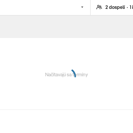
eti od 4 do 12 rokov (kreatívne práce a hry) • detský
a telefóne
v období od 13.06.-12.09., požičanie bicyklov (s
 v cene doprava luxusným klimatizovaným autobusom
Načítavajú sa termíny