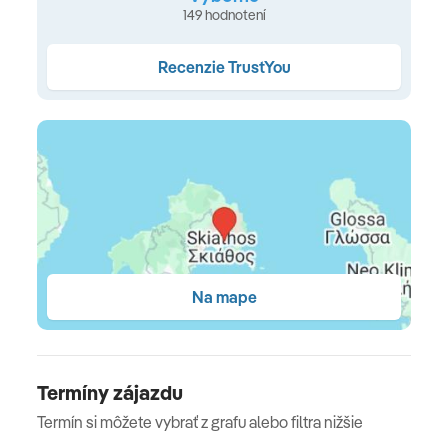
149 hodnotení
Maratha, Agia Eleni and Megali Ammos)
Ubytovanie
Recenzie TrustYou
klimatizácia • Wi-Fi (zdarma) • SAT TV • kúpeľňa s WC •
sušič vlasov • trezor • telefón • chladnička (minibar na
vyžiadanie) • balkón alebo terasa
Typy ubytovania
Štandardná izba
- 26 m2, manželská posteľ alebo 2
oddelené lôžka, výhľad na krajinku/záhradu, max. 3
Na mape
osoby •
Štandardná izba s čiastočným výhľadom na
more
- 26 m2, manželská posteľ alebo 2 oddelené
lôžka, bočný výhľad na more, max. 3 osoby •
Izba
Premium s výhľadom na more
– 26 m2, manželská
Termíny zájazdu
posteľ alebo 2 oddelené lôžka, priamy výhľad na more,
Termín si môžete vybrať z grafu alebo filtra nižšie
balkón, max. 3 osoby