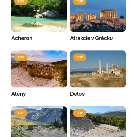
TOP
TOP
Acheron
Atrakcie v Grécku
TOP
TOP
Atény
Delos
TOP
TOP