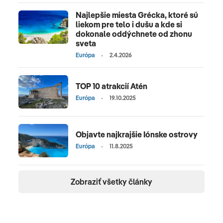
Najlepšie miesta Grécka, ktoré sú
liekom pre telo i dušu a kde si
dokonale oddýchnete od zhonu
sveta
Európa
2.4.2026
TOP 10 atrakcií Atén
Európa
19.10.2025
Objavte najkrajšie Iónske ostrovy
Európa
11.8.2025
Zobraziť všetky články