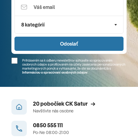
8 kategórií
Odoslať
Prihlásením sa k odberu newslettrov súhlasíte so spracúvaním
osobných údajov a profilovaním na účely zasielania personalizovaných
marketingových ponúk a vyhlasujete, že ste sa
oboznámil/a
s
Informáciou o spracúvaní osobných údajov
.
20 pobočiek CK Satur
Navštívte nás osobne
0850 555 111
Po-Ne 08:00-21:00