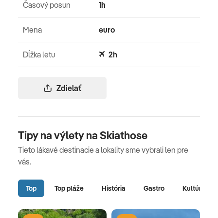
Časový posun
1h
Mena
euro
Dĺžka letu
2h
Zdielať
Tipy na výlety na Skiathose
Tieto lákavé destinacie a lokality sme vybrali len pre
vás.
Top
Top pláže
História
Gastro
Kultúra