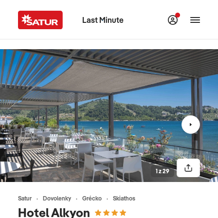
Last Minute
1 z 29
Satur
Dovolenky
Grécko
Skiathos
Hotel Alkyon