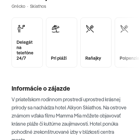
Grécko · Skiathos
Delegát
na
telefóne
24/7
Pri pláži
Raňajky
Polpenzia
Informácie o zájazde
V priateľskom rodinnom prostredí uprostred krásnej
prírody sa nachádza hotel Alkyon Skiathos. Na ostrove
známom vďaka filmu Mamma Mia môžete objavovať
krásne pláže či kultúrne zaujímavosti. Hotel ponúka
pohodlné zrekonštruované izby v blízkosti centra
mesta.