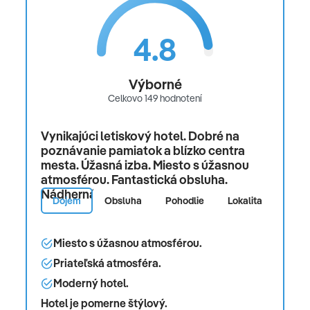
4.8
Výborné
Celkovo 149 hodnotení
Vynikajúci letiskový hotel. Dobré na
poznávanie pamiatok a blízko centra
mesta. Úžasná izba. Miesto s úžasnou
atmosférou. Fantastická obsluha.
Nádherná pláž.
Dojem
Obsluha
Pohodlie
Lokalita
Izba
Miesto s úžasnou atmosférou.
Priateľská atmosféra.
Moderný hotel.
Hotel je pomerne štýlový.