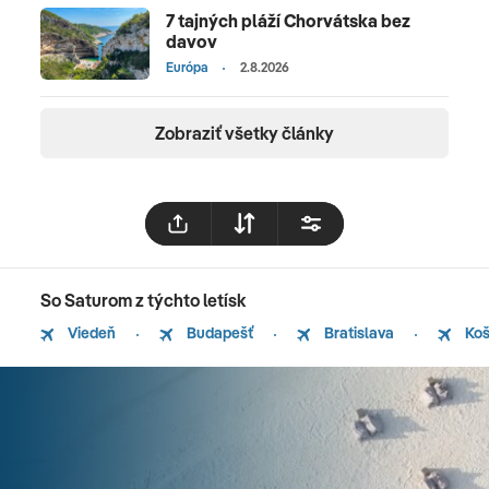
7 tajných pláží Chorvátska bez
davov
Európa
2.8.2026
Zobraziť všetky články
So Saturom z týchto letísk
Viedeň
Budapešť
Bratislava
Koš