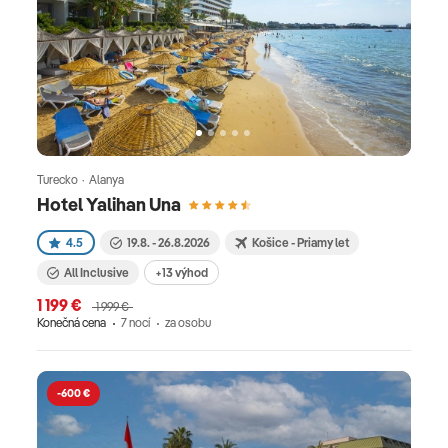
Turecko · Alanya
Hotel Yalihan Una
4.5
19.8. - 26.8.2026
Košice - Priamy let
All Inclusive
+13 výhod
1 199 €
1 999 €
Konečná cena
7 nocí
za osobu
-600 €