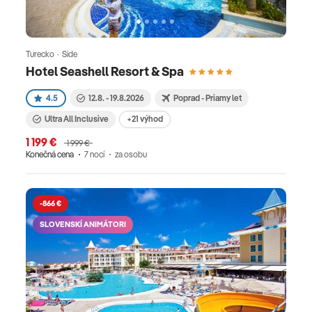
Turecko · Side
Hotel Seashell Resort & Spa
4.5
12.8. - 19.8.2026
Poprad - Priamy let
Ultra All Inclusive
+21 výhod
1 199 €
1 999 €
Konečná cena
7 nocí
za osobu
-866 €
SLOVENSKÍ ANIMÁTORI