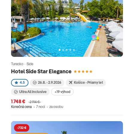
Turecko · Side
Hotel Side Star Elegance
4.5
26.8. - 2.9.2026
Košice - Priamy let
Ultra All Inclusive
+19 výhod
1 748 €
2 914 €
Konečná cena
7 nocí
za osobu
-732 €