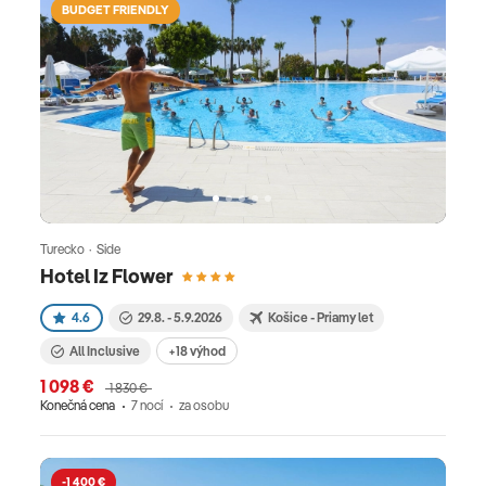
BUDGET FRIENDLY
Turecko · Side
Hotel Iz Flower
4.6
29.8. - 5.9.2026
Košice - Priamy let
All Inclusive
+18 výhod
1 098 €
1 830 €
Konečná cena
7 nocí
za osobu
-1 400 €