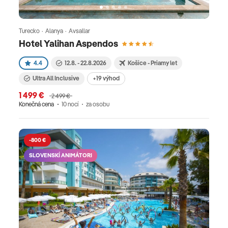
Turecko · Alanya · Avsallar
Hotel Yalihan Aspendos
4.4
12.8. - 22.8.2026
Košice - Priamy let
Ultra All Inclusive
+19 výhod
1 499 €
2 499 €
Konečná cena
10 nocí
za osobu
-800 €
SLOVENSKÍ ANIMÁTORI