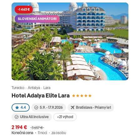
-1 463 €
SLOVENSKÍ ANIMÁTORI
Turecko · Antalya · Lara
Hotel Adalya Elite Lara
4.4
5.9. - 17.9.2026
Bratislava - Priamy let
Ultra All Inclusive
+21 výhod
2 194 €
3 657 €
Konečná cena
11 nocí
za osobu