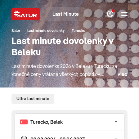
Last Minute
Satur
Last minute dovolenky
Turecko
Last minute dovolenky v
Beleku
Last minute dovolenka 2026 v Beleku v Turecku, za
konečné ceny vrátane všetkých poplatkov.
viac
Prinášame vám last minute ponuku s termínom
maximálne 14 dní pred odjazdom. Hľadáte
dovolenku, kde pláže sú pokryté bielym pieskom,
Ultra last minute
kde sa nachádza nádherný podmorský svet v
kontraste so zelenou prírodou na pobreží a
množstvom upravených golfových rezortov?
Vitajte v Beleku. Ide o pomerne mladú
dovolenkovú destináciu, ale za to veľmi vkusnú. Je