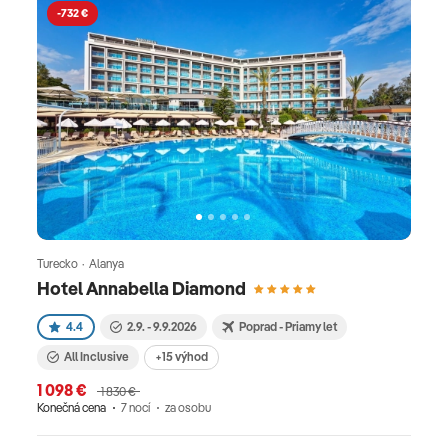
-732 €
Turecko · Alanya
Hotel Annabella Diamond
4.4
2.9. - 9.9.2026
Poprad - Priamy let
All Inclusive
+15 výhod
1 098 €
1 830 €
Konečná cena
7 nocí
za osobu