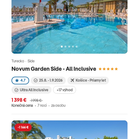
Turecko · Side
Novum Garden Side - All Inclusive
4.7
25.8. - 1.9.2026
Košice - Priamy let
Ultra All Inclusive
+17 výhod
1 398 €
1 998 €
Konečná cena
7 nocí
za osobu
-1 166 €