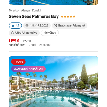
Turecko · Alanya · Konakli
Seven Seas Palmeras Bay
4.1
11.8. - 19.8.2026
Bratislava - Priamy let
Ultra All Inclusive
+16 výhod
1 199 €
1 999 €
Konečná cena
7 nocí
za osobu
-1 000 €
SLOVENSKÍ ANIMÁTORI