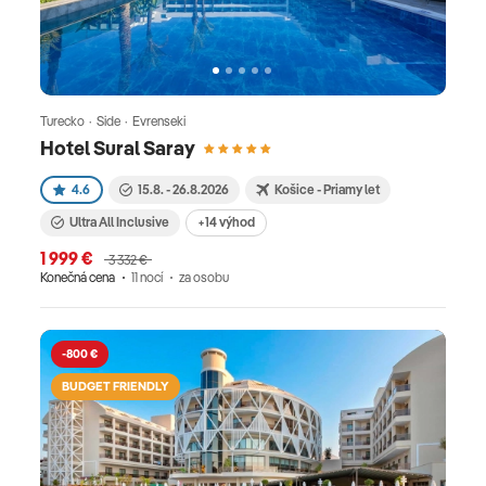
Turecko · Side · Evrenseki
Hotel Sural Saray
4.6
15.8. - 26.8.2026
Košice - Priamy let
Ultra All Inclusive
+14 výhod
1 999 €
3 332 €
Konečná cena
11 nocí
za osobu
-800 €
BUDGET FRIENDLY