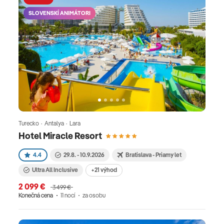
SLOVENSKÍ ANIMÁTORI
Turecko · Antalya · Lara
Hotel Miracle Resort
4.4
29.8. - 10.9.2026
Bratislava - Priamy let
Ultra All Inclusive
+21 výhod
2 099 €
3 499 €
Konečná cena
11 nocí
za osobu