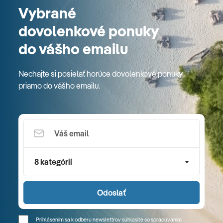
Vybrané
dovolenkové ponuky
do vášho emailu
Nechajte si posielať horúce dovolenkové ponuky
priamo do vášho emailu.
8 kategórií
Odoslať
Prihlásením sa k odberu newslettrov súhlasíte so spracúvaním