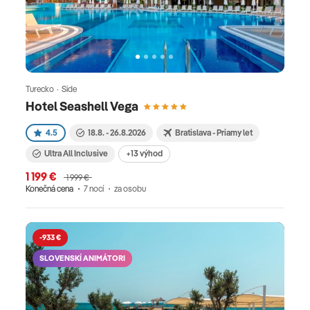
Turecko · Side
Hotel Seashell Vega
4.5
18.8. - 26.8.2026
Bratislava - Priamy let
Ultra All Inclusive
+13 výhod
1 199 €
1 999 €
Konečná cena
7 nocí
za osobu
-933 €
SLOVENSKÍ ANIMÁTORI