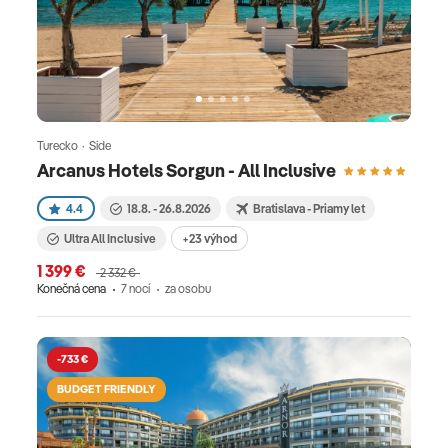
Turecko · Side
Arcanus Hotels Sorgun - All Inclusive
4.4
18.8. - 26.8.2026
Bratislava - Priamy let
Ultra All Inclusive
+23 výhod
1 399 €
2 332 €
Konečná cena
7 nocí
za osobu
-733 €
BUDGET FRIENDLY