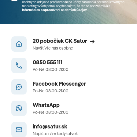
osobných údajov a profilovaním na účely zasielania personalizovaných
marketingových ponúk a vyhlasujete, že ste sa
oboznámil/a
s
Informáciou o spracúvaní osobných údajov
.
20 pobočiek CK Satur
Navštívte nás osobne
0850 555 111
Po-Ne 08:00-21:00
Facebook Messenger
Po-Ne 08:00-21:00
WhatsApp
Po-Ne 08:00-21:00
info@satur.sk
Napíšte nám kedykoľvek