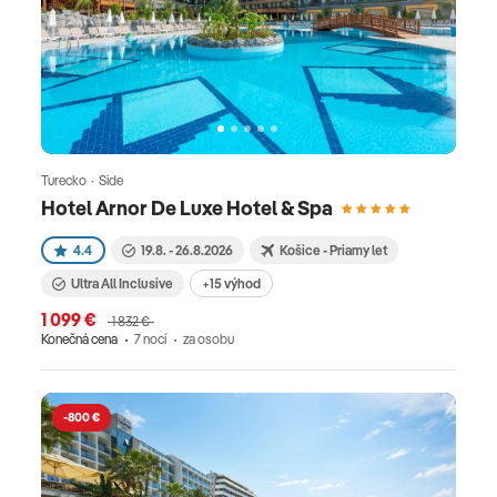
Turecko · Side
Hotel Arnor De Luxe Hotel & Spa
4.4
19.8. - 26.8.2026
Košice - Priamy let
Ultra All Inclusive
+15 výhod
1 099 €
1 832 €
Konečná cena
7 nocí
za osobu
-800 €