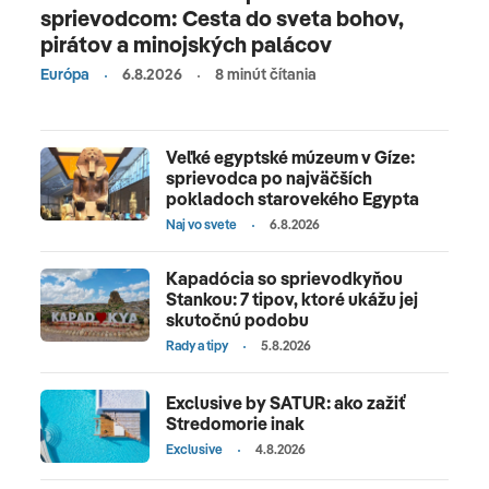
sprievodcom: Cesta do sveta bohov,
pirátov a minojských palácov
Európa
6.8.2026
8 minút čítania
Veľké egyptské múzeum v Gíze:
sprievodca po najväčších
pokladoch starovekého Egypta
Naj vo svete
6.8.2026
Kapadócia so sprievodkyňou
Stankou: 7 tipov, ktoré ukážu jej
skutočnú podobu
Rady a tipy
5.8.2026
Exclusive by SATUR: ako zažiť
Stredomorie inak
Exclusive
4.8.2026