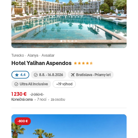
Turecko · Alanya · Avsallar
Hotel Yalihan Aspendos
4.4
8.8. - 16.8.2026
Bratislava - Priamy let
Ultra All Inclusive
+19 výhod
1 230 €
2 050 €
Konečná cena
7 nocí
za osobu
-800 €