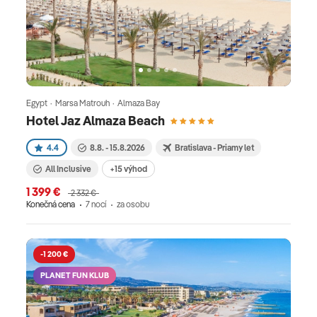
Egypt · Marsa Matrouh · Almaza Bay
Hotel Jaz Almaza Beach
4.4
8.8. - 15.8.2026
Bratislava - Priamy let
All Inclusive
+15 výhod
1 399 €
2 332 €
Konečná cena
7 nocí
za osobu
-1 200 €
PLANET FUN KLUB