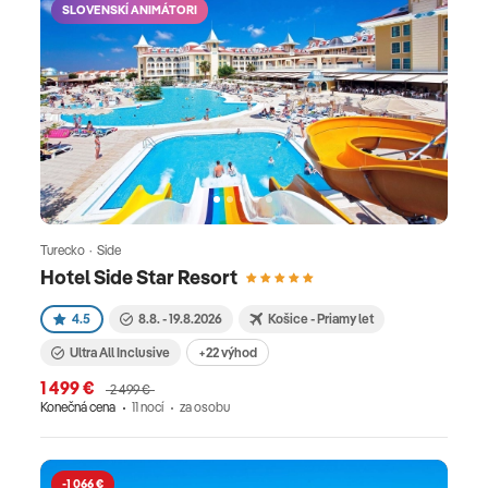
SLOVENSKÍ ANIMÁTORI
Turecko · Side
Hotel Side Star Resort
4.5
8.8. - 19.8.2026
Košice - Priamy let
Ultra All Inclusive
+22 výhod
1 499 €
2 499 €
Konečná cena
11 nocí
za osobu
-1 066 €