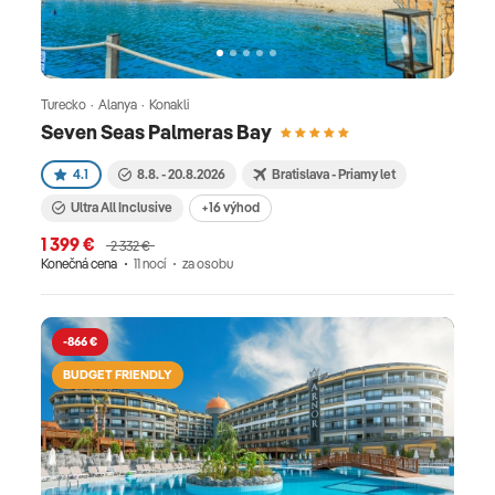
Turecko · Alanya · Konakli
Seven Seas Palmeras Bay
4.1
8.8. - 20.8.2026
Bratislava - Priamy let
Ultra All Inclusive
+16 výhod
1 399 €
2 332 €
Konečná cena
11 nocí
za osobu
-866 €
BUDGET FRIENDLY