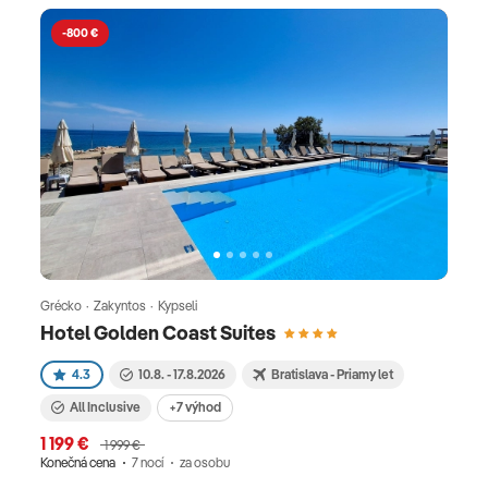
-800 €
Grécko · Zakyntos · Kypseli
Hotel Golden Coast Suites
4.3
10.8. - 17.8.2026
Bratislava - Priamy let
All Inclusive
+7 výhod
1 199 €
1 999 €
Konečná cena
7 nocí
za osobu