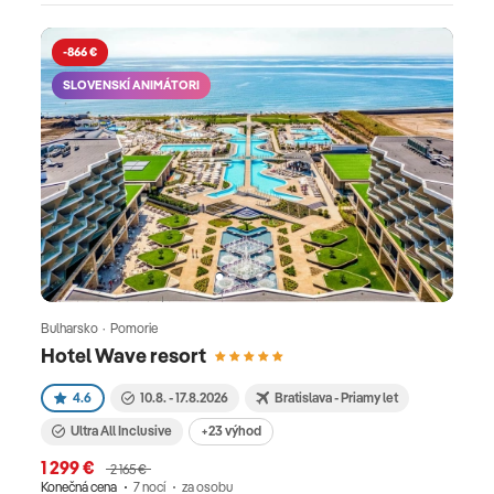
-866 €
SLOVENSKÍ ANIMÁTORI
Bulharsko · Pomorie
Hotel Wave resort
4.6
10.8. - 17.8.2026
Bratislava - Priamy let
Ultra All Inclusive
+23 výhod
1 299 €
2 165 €
Konečná cena
7 nocí
za osobu