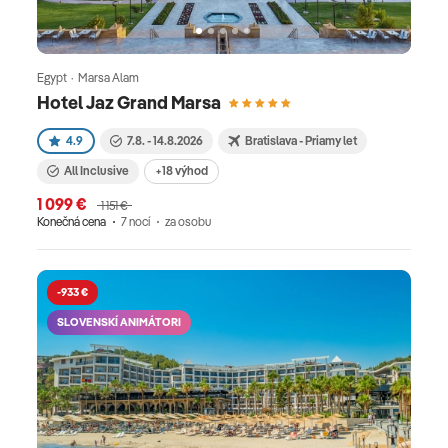
Egypt · Marsa Alam
Hotel Jaz Grand Marsa
4.9
7.8. - 14.8.2026
Bratislava - Priamy let
All Inclusive
+18 výhod
1 099 €
1 151 €
Konečná cena
7 nocí
za osobu
-933 €
SLOVENSKÍ ANIMÁTORI