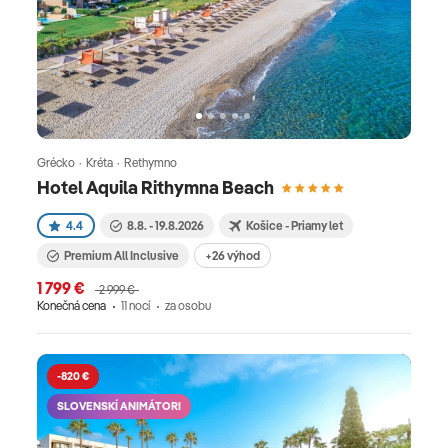
Grécko · Kréta · Rethymno
Hotel Aquila Rithymna Beach
4.4
8.8. - 19.8.2026
Košice - Priamy let
Premium All Inclusive
+26 výhod
1 799 €
2 999 €
Konečná cena
11 nocí
za osobu
-820 €
SLOVENSKÍ ANIMÁTORI