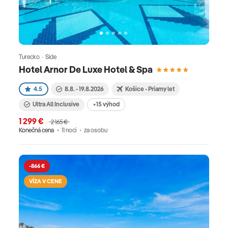
Turecko · Side
Hotel Arnor De Luxe Hotel & Spa
4.5
8.8. - 19.8.2026
Košice - Priamy let
Ultra All Inclusive
+15 výhod
1 299 €
2 165 €
Konečná cena
11 nocí
za osobu
-866 €
VÍZA V CENE