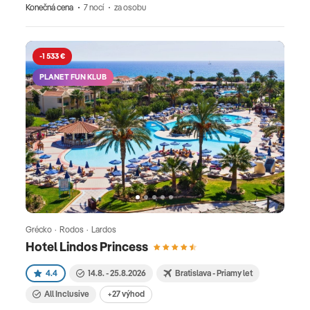
Konečná cena
7 nocí
za osobu
-1 533 €
PLANET FUN KLUB
Grécko · Rodos · Lardos
Hotel Lindos Princess
4.4
14.8. - 25.8.2026
Bratislava - Priamy let
All Inclusive
+27 výhod