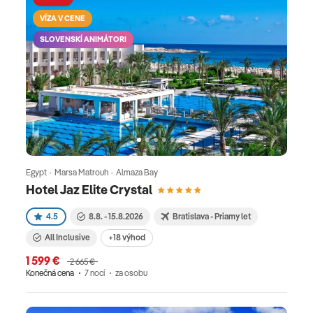
VÍZA V CENE
SLOVENSKÍ ANIMÁTORI
Egypt · Marsa Matrouh · Almaza Bay
Hotel Jaz Elite Crystal
4.5
8.8. - 15.8.2026
Bratislava - Priamy let
All Inclusive
+18 výhod
1 599 €
2 665 €
Konečná cena
7 nocí
za osobu