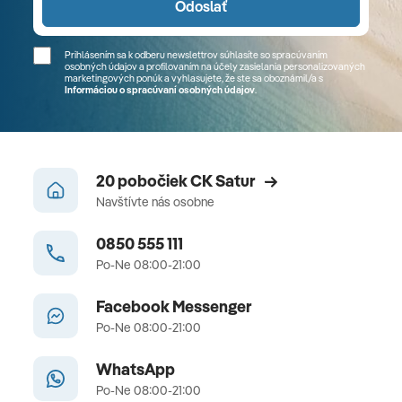
Odoslať
Prihlásením sa k odberu newslettrov súhlasíte so spracúvaním
osobných údajov a profilovaním na účely zasielania personalizovaných
marketingových ponúk a vyhlasujete, že ste sa
oboznámil/a
s
Informáciou o spracúvaní osobných údajov
.
20 pobočiek CK Satur
Navštívte nás osobne
0850 555 111
Po-Ne 08:00-21:00
Facebook Messenger
Po-Ne 08:00-21:00
WhatsApp
Po-Ne 08:00-21:00