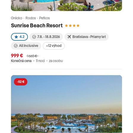
Grécko · Rodos · Pefkos
Sunrise Beach Resort
4.2
7.8. - 18.8.2026
Bratislava - Priamy let
All Inclusive
+12 výhod
999 €
1 665 €
Konečná cena
11 nocí
za osobu
-52 €