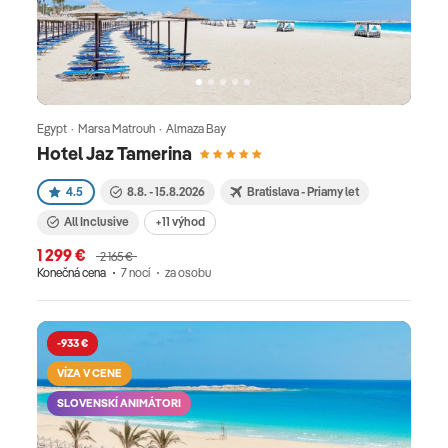
Egypt · Marsa Matrouh · Almaza Bay
Hotel Jaz Tamerina
4.5
8.8. - 15.8.2026
Bratislava - Priamy let
All Inclusive
+11 výhod
1 299 €
2 165 €
Konečná cena
7 nocí
za osobu
-933 €
VÍZA V CENE
SLOVENSKÍ ANIMÁTORI