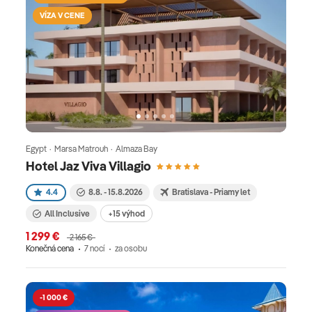
VÍZA V CENE
Egypt · Marsa Matrouh · Almaza Bay
Hotel Jaz Viva Villagio
4.4
8.8. - 15.8.2026
Bratislava - Priamy let
All Inclusive
+15 výhod
1 299 €
2 165 €
Konečná cena
7 nocí
za osobu
-1 000 €