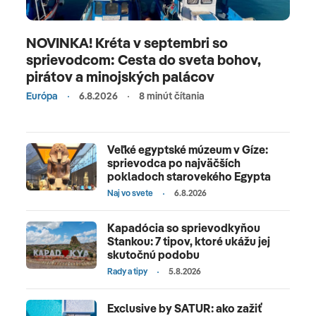
NOVINKA! Kréta v septembri so
sprievodcom: Cesta do sveta bohov,
pirátov a minojských palácov
Európa
6.8.2026
8 minút čítania
Veľké egyptské múzeum v Gíze:
sprievodca po najväčších
pokladoch starovekého Egypta
Naj vo svete
6.8.2026
Kapadócia so sprievodkyňou
Stankou: 7 tipov, ktoré ukážu jej
skutočnú podobu
Rady a tipy
5.8.2026
Exclusive by SATUR: ako zažiť