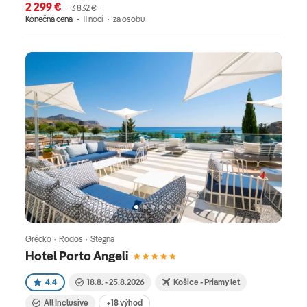
2 299 €
3 832 €
Konečná cena
11 nocí
za osobu
Grécko · Rodos · Stegna
Hotel Porto Angeli
4.4
18.8. - 25.8.2026
Košice - Priamy let
All Inclusive
+18 výhod