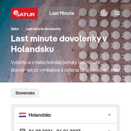
Last Minute
Satur
Last minute dovolenky
Last minute dovolenky v
Holandsku
Vyberte si z našej bohatej ponuky last minute
dovoleniek za vynikajúce a odteraz už aj konečné
viac
ceny vrátane servisných poplatkov. Obľúbené
dovolenkové destinácie pri mori s CK SATUR, top
hotely so slovenskými animátormi pre rodiny s
Slovensko
deťmi, last moment poznávacie zájazdy do celého
sveta, naj exotické pobyty, luxusné okružné plavby
alebo relax vo wellness hoteloch aktuálne v
posledných termínoch počas celej zimy aj leta.
Turecká riviéra CK SATUR ponúka last minute