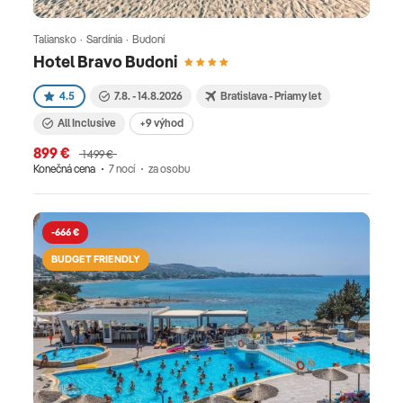
Taliansko · Sardínia · Budoni
Hotel Bravo Budoni
4.5
7.8. - 14.8.2026
Bratislava - Priamy let
All Inclusive
+9 výhod
899 €
1 499 €
Konečná cena
7 nocí
za osobu
-666 €
BUDGET FRIENDLY