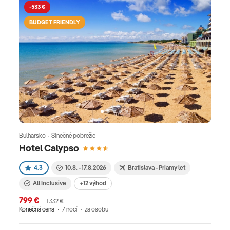
-533 €
BUDGET FRIENDLY
Bulharsko · Slnečné pobrežie
Hotel Calypso
4.3
10.8. - 17.8.2026
Bratislava - Priamy let
All Inclusive
+12 výhod
799 €
1 332 €
Konečná cena
7 nocí
za osobu