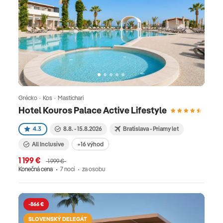
Grécko · Kos · Mastichari
Hotel Kouros Palace Active Lifestyle
4.3
8.8. - 15.8.2026
Bratislava - Priamy let
All Inclusive
+16 výhod
1 199 €
1 999 €
Konečná cena
7 nocí
za osobu
-866 €
SLOVENSKÝ DELEGÁT