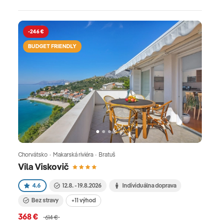
-246 €
BUDGET FRIENDLY
Chorvátsko · Makarská riviéra · Bratuš
Vila Viskovič
4.6
12.8. - 19.8.2026
Individuálna doprava
Bez stravy
+11 výhod
368 €
614 €