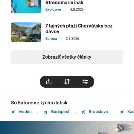
Stredomorie inak
Exclusive
4.8.2026
7 tajných pláží Chorvátska bez
davov
Európa
2.8.2026
Zobraziť všetky články
So Saturom z týchto letísk
Viedeň
Budapešť
Bratislava
Koš