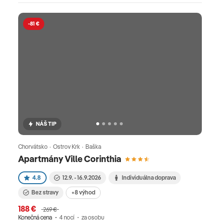
-81 €
NÁŠ TIP
Chorvátsko · Ostrov Krk · Baška
Apartmány Ville Corinthia
4.8
12.9. - 16.9.2026
Individuálna doprava
Bez stravy
+8 výhod
188 €
269 €
Konečná cena
4 nocí
za osobu