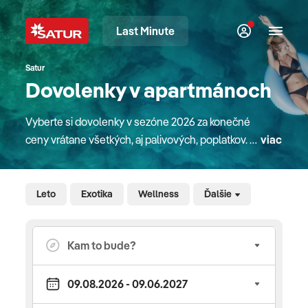
Last Minute
Satur
Dovolenky v apartmánoch
Vyberte si dovolenky v sezóne 2026 za konečné
ceny vrátane všetkých, aj palivových, poplatkov. V
viac
našej ponuke nájdete atraktívne pobyty v
destináciách na celom svete. Či sú to pobyty pri
mori, plavby loďou, poznávacie zájazdy alebo
Leto
Exotika
Wellness
Ďalšie
pobyty na Slovensku. Pre rodiny s deťmi máme
zaujímavé detské paušále a pobyty na Slovensku
majú deti úplne zdarma. V mnohých hoteloch
doma aj v zahraničí sa o zábavu detí starajú
slovenskí animátori rodinného klubu Planet Fun.
Do letných destinácií sa s nami dostanete letecky