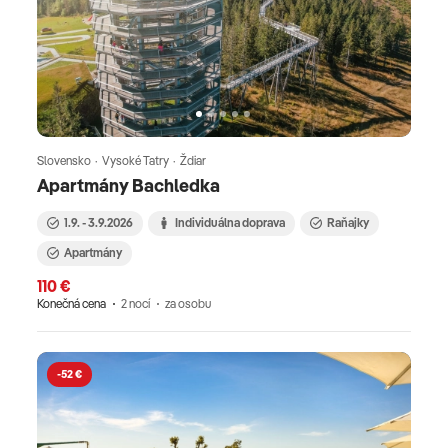
Slovensko · Vysoké Tatry · Ždiar
Apartmány Bachledka
1.9. - 3.9.2026
Individuálna doprava
Raňajky
Apartmány
110 €
Konečná cena
2 nocí
za osobu
-52 €