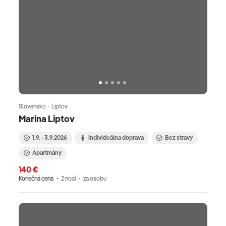
Slovensko · Liptov
Marina Liptov
1.9. - 3.9.2026
Individuálna doprava
Bez stravy
Apartmány
140 €
Konečná cena
2 nocí
za osobu