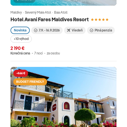
Maldivy · Severný Male Atol · Baa Atoll
Hotel Avani Fares Maldives Resort
Novinka
7.9. - 16.9.2026
Viedeň
Plná penzia
+10 výhod
2 190 €
Konečná cena
7 nocí
za osobu
-466 €
BUDGET FRIENDLY