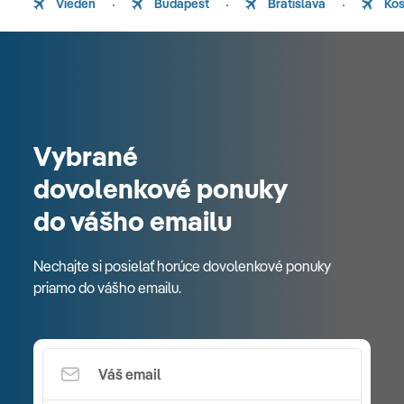
Viedeň
Budapešť
Bratislava
Koš
Vybrané
dovolenkové ponuky
do vášho emailu
Nechajte si posielať horúce dovolenkové ponuky
priamo do vášho emailu.