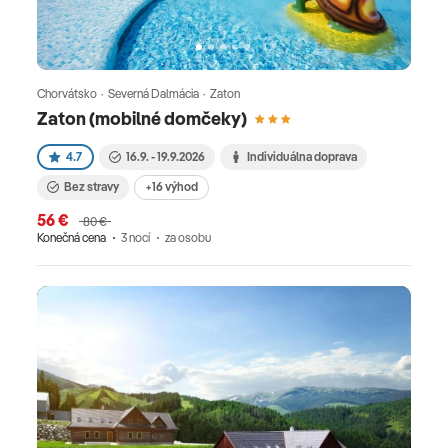
Chorvátsko · Severná Dalmácia · Zaton
Zaton (mobilné domčeky)
4.7
16.9. - 19.9.2026
Individuálna doprava
Bez stravy
+16 výhod
56 €
80 €
Konečná cena
3 nocí
za osobu