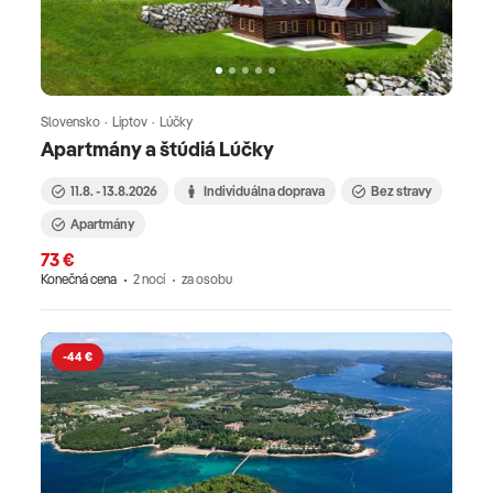
Slovensko · Liptov · Lúčky
Apartmány a štúdiá Lúčky
11.8. - 13.8.2026
Individuálna doprava
Bez stravy
Apartmány
73 €
Konečná cena
2 nocí
za osobu
-44 €