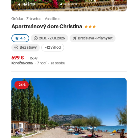
NÁŠ TIP
Grécko · Zakyntos · Vassilikos
Apartmánový dom Christina
4.3
20.8. - 27.8.2026
Bratislava - Priamy let
Bez stravy
+12 výhod
699 €
1 165 €
Konečná cena
7 nocí
za osobu
-24 €