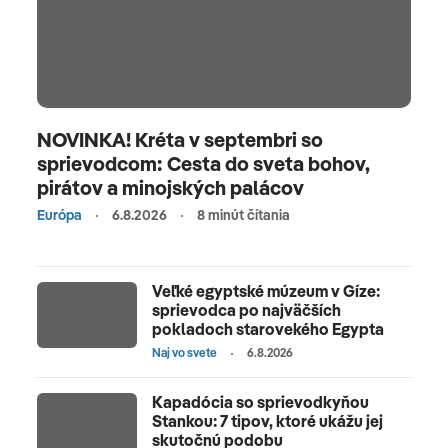
NOVINKA! Kréta v septembri so
sprievodcom: Cesta do sveta bohov,
pirátov a minojských palácov
Európa
6.8.2026
8 minút čítania
Veľké egyptské múzeum v Gíze:
sprievodca po najväčších
pokladoch starovekého Egypta
Naj vo svete
6.8.2026
Kapadócia so sprievodkyňou
Stankou: 7 tipov, ktoré ukážu jej
skutočnú podobu