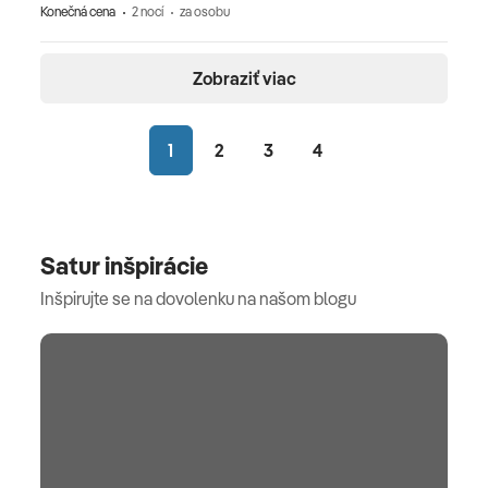
Konečná cena
2 nocí
za osobu
Zobraziť viac
1
2
3
4
Satur inšpirácie
Inšpirujte se na dovolenku na našom blogu