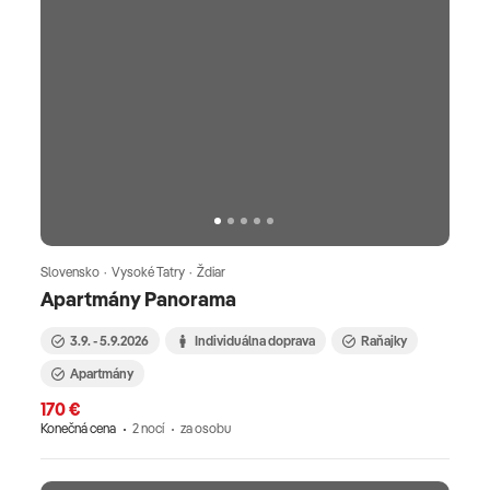
Slovensko · Vysoké Tatry · Ždiar
Apartmány Panorama
3.9. - 5.9.2026
Individuálna doprava
Raňajky
Apartmány
170 €
Konečná cena
2 nocí
za osobu