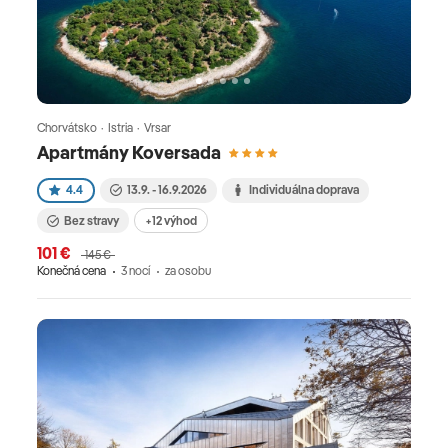
Chorvátsko · Istria · Vrsar
Apartmány Koversada
4.4
13.9. - 16.9.2026
Individuálna doprava
Bez stravy
+12 výhod
101 €
145 €
Konečná cena
3 nocí
za osobu