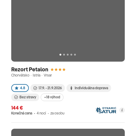
Rezort Petalon
Chorvátsko · Istria · Vrsar
4.8
17.9. - 21.9.2026
Individuálna doprava
Bez stravy
+18 výhod
144 €
Konečná cena
4 nocí
za osobu