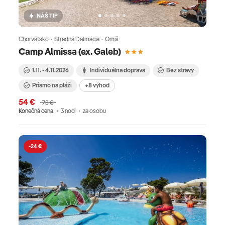
NÁŠ TIP
Chorvátsko · Stredná Dalmácia · Omiš
Camp Almissa (ex. Galeb)
1.11. - 4.11.2026
Individuálna doprava
Bez stravy
Priamo na pláži
+8 výhod
54 €
78 €
Konečná cena
3 nocí
za osobu
-24 €