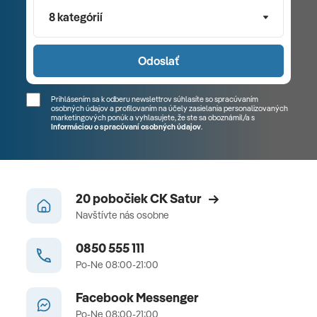
8 kategórií
Odoslať
Prihlásením sa k odberu newslettrov súhlasíte so spracúvaním
osobných údajov a profilovaním na účely zasielania personalizovaných
marketingových ponúk a vyhlasujete, že ste sa
oboznámil/a
s
Informáciou o spracúvaní osobných údajov
.
20 pobočiek CK Satur
Navštívte nás osobne
0850 555 111
Po-Ne 08:00-21:00
Facebook Messenger
Po-Ne 08:00-21:00