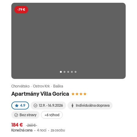
-79 €
Chorvátsko · Ostrov Krk · Baška
Apartmány Villa Gorica
4.9
12.9. - 16.9.2026
Individuálna doprava
Bez stravy
+6 výhod
184 €
263 €
Konečná cena
4 nocí
za osobu