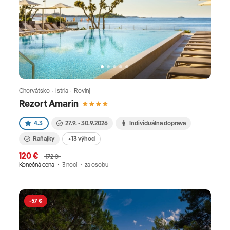
Chorvátsko · Istria · Rovinj
Rezort Amarin
4.3
27.9. - 30.9.2026
Individuálna doprava
Raňajky
+13 výhod
120 €
172 €
Konečná cena
3 nocí
za osobu
-57 €