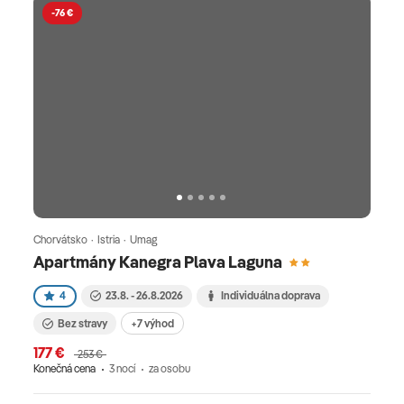
-76 €
Chorvátsko · Istria · Umag
Apartmány Kanegra Plava Laguna
4
23.8. - 26.8.2026
Individuálna doprava
Bez stravy
+7 výhod
177 €
253 €
Konečná cena
3 nocí
za osobu