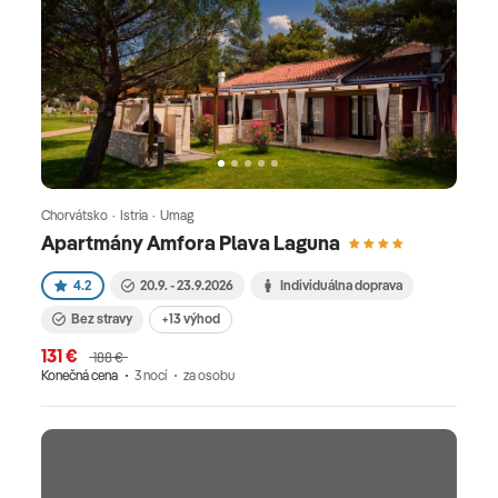
Chorvátsko · Istria · Umag
Apartmány Amfora Plava Laguna
4.2
20.9. - 23.9.2026
Individuálna doprava
Bez stravy
+13 výhod
131 €
188 €
Konečná cena
3 nocí
za osobu