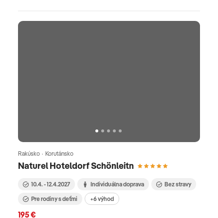
Rakúsko · Korutánsko
Naturel Hoteldorf Schönleitn
10.4. - 12.4.2027
Individuálna doprava
Bez stravy
Pre rodiny s deťmi
+6 výhod
195 €