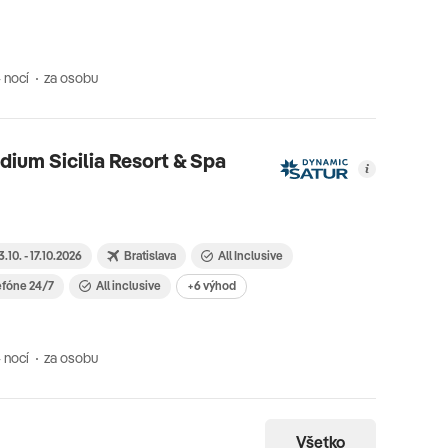
 nocí
za osobu
dium Sicilia Resort & Spa
3.10. - 17.10.2026
Bratislava
All Inclusive
efóne 24/7
All inclusive
+6 výhod
 nocí
za osobu
Všetko