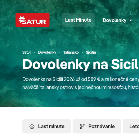
Last Minute
Dovolenky
Satur
Dovolenky
Taliansko
Sicília
Dovolenky na Sicíl
Dovolenka na Sicílii 2026 už od 589 € a za konečné ceny
najväčší taliansky ostrov s jedinečnou minulosťou, histó
osudom na úpätí sopky sa dá zažiť naozaj všetko. Popr
dokonale nádherných plážach s jemným pieskom alebo z
zakončite lahodným miestnym domácim vínom. Čo vidieť a zažiť? Rodinám s de
navštíviť nádhernú pláž Fontane Bianche, kde je more pr
Last minute
Poznávanie
Let
Ideálna pre rodiny s deťmi je aj kvôli každodenným záb
zabavia deti ale i dospelých. Táto krásna pláž s bielym