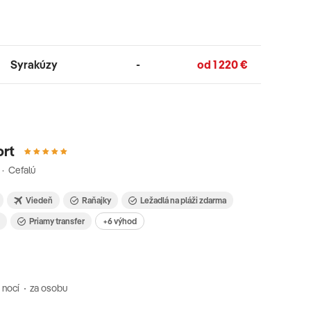
Syrakúzy
-
od 1 220 €
ort
a · Cefalú
Viedeň
Raňajky
Ležadlá na pláži zdarma
i
Priamy transfer
+6 výhod
 nocí
za osobu