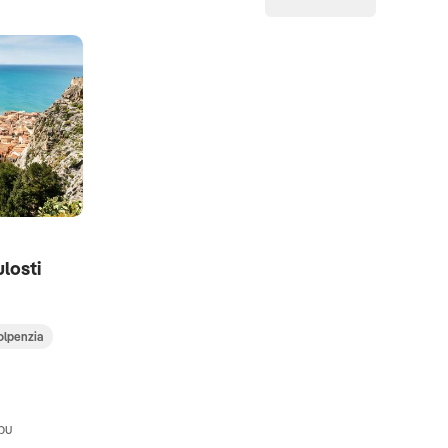
ulosti
olpenzia
bu