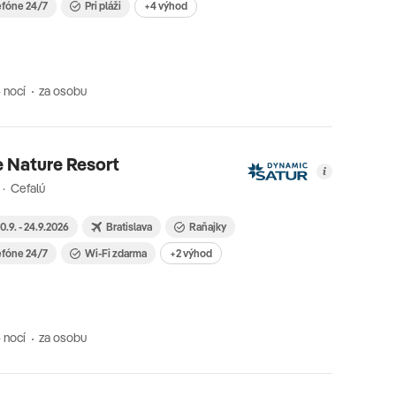
efóne 24/7
Pri pláži
+4 výhod
 nocí
za osobu
e Nature Resort
a · Cefalú
0.9. - 24.9.2026
Bratislava
Raňajky
efóne 24/7
Wi-Fi zdarma
+2 výhod
 nocí
za osobu