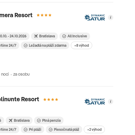
imera Resort
0.10. - 24.10.2026
Bratislava
All Inclusive
efóne 24/7
Ležadlá na pláži zdarma
+8 výhod
 nocí
za osobu
linunte Resort
6
Bratislava
Plná penzia
efóne 24/7
Pri pláži
Piesočnatá pláž
+2 výhod