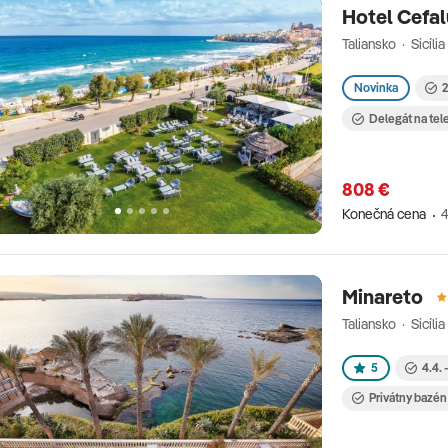
Hotel Cefal
Taliansko · Sicíli
Novinka
2
Delegát na tel
808 €
Konečná cena
4
Minareto
Taliansko · Sicíli
5
4.4. 
Privátny bazén