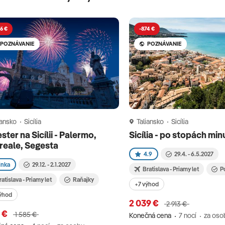
6 €
-874 €
POZNÁVANIE
POZNÁVANIE
iansko
Sicília
Taliansko
Sicília
ester na Sicílii - Palermo,
Sicília - po stopách min
reale, Segesta
4.9
29.4. - 6.5.2027
inka
29.12. - 2.1.2027
Bratislava - Priamy let
P
ratislava - Priamy let
Raňajky
+7 výhod
ýhod
2 039 €
2 913 €
9 €
1 585 €
Konečná cena
7 nocí
za oso