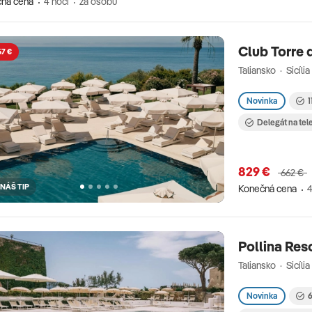
ná cena
4 nocí
za osobu
Club Torre 
67 €
Taliansko · Sicília
Novinka
1
Delegát na tel
829 €
662 €
NÁŠ TIP
Konečná cena
4
Pollina Res
Taliansko · Sicília
Novinka
6