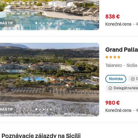
838 €
NÁŠ TIP
Konečná cena
4
Grand Palla
Taliansko · Sicília
Novinka
1
Delegát na tel
980 €
NÁŠ TIP
Konečná cena
4
 Poznávacie zájazdy na Sicílii