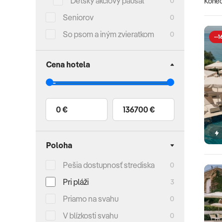
Detský akciový paušál
0
Koneč
Seniorov
0
So psom a iným zvieratkom
0
--1
Cena hotela
0 €
136700 €
Poloha
Pešia dostupnosť strediska
0
Pri pláži
3
Priamo na svahu
0
V blízkosti svahu
0