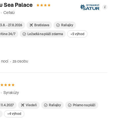
u Sea Palace
a · Cefalú
3.8. - 27.8.2026
Bratislava
Raňajky
efóne 24/7
Ležadlá na pláži zdarma
+5 výhod
 nocí
za osobu
a · Syrakúzy
- 11.4.2027
Viedeň
Raňajky
Priamo na pláži
+4 výhod