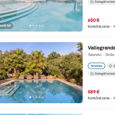
Delegát na tel
650 €
NÁŠ TIP
Konečná cena
4
Vallegrand
Taliansko · Sicíli
Novinka
2
Delegát na tel
589 €
Konečná cena
4