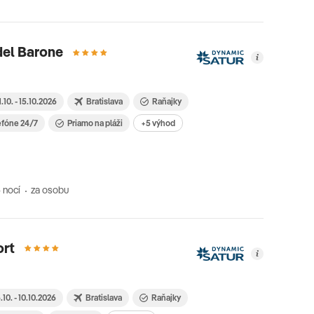
del Barone
1.10. - 15.10.2026
Bratislava
Raňajky
efóne 24/7
Priamo na pláži
+5 výhod
 nocí
za osobu
ort
.10. - 10.10.2026
Bratislava
Raňajky