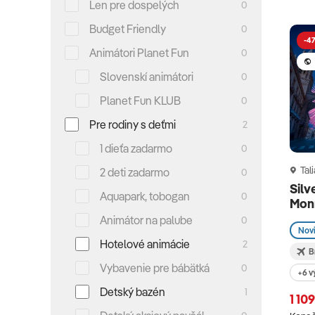
Len pre dospelých
0
Budget Friendly
0
-47
Animátori Planet Fun
0
Slovenskí animátori
0
Planet Fun KLUB
0
Pre rodiny s deťmi
2
1 dieťa zadarmo
0
Tal
2 deti zadarmo
0
Silv
Aquapark, tobogan
0
Mon
Animátor na palube
0
Nov
Hotelové animácie
2
B
Vybavenie pre bábätká
0
+6 v
Detský bazén
1
1 10