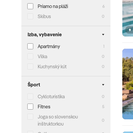
Priamo na pláži
6
Skibus
0
Izba, vybavenie
Apartmány
1
Vilka
0
Kuchynský kút
0
Šport
Cykloturistika
0
Fitnes
5
Joga so slovenskou
0
inštruktorkou