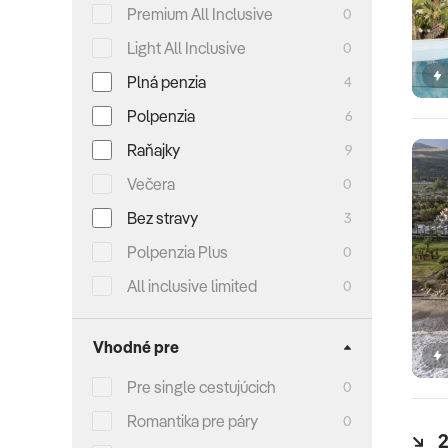
Premium All Inclusive
0
Light All Inclusive
0
Plná penzia
4
Polpenzia
6
Raňajky
9
Večera
0
Bez stravy
3
Polpenzia Plus
0
All inclusive limited
0
Vhodné pre
Pre single cestujúcich
0
Romantika pre páry
0
2