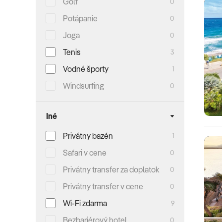
Golf
0
Potápanie
0
Joga
0
Tenis
3
Vodné športy
1
Windsurfing
0
Iné
Privátny bazén
1
Safari v cene
0
Privátny transfer za doplatok
0
Privátny transfer v cene
0
Wi-Fi zdarma
9
Bezbariérový hotel
0