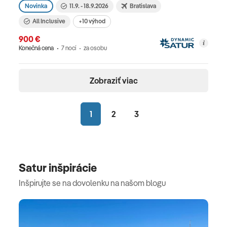
Novinka
11.9. - 18.9.2026
Bratislava
All Inclusive
+10 výhod
900 €
Konečná cena
7 nocí
za osobu
Zobraziť viac
1
2
3
Satur inšpirácie
Inšpirujte se na dovolenku na našom blogu