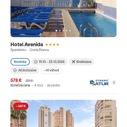
Hotel Avenida
Španielsko · Costa Blanca
Novinka
19.10. - 23.10.2026
Bratislava
All Inclusive
+10 výhod
578 €
391 €
Konečná cena
4 nocí
za osobu
--167 €