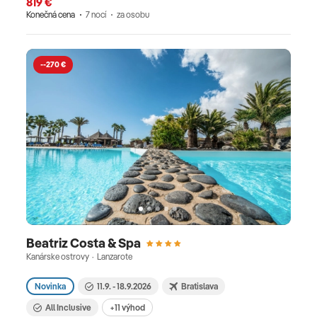
819 €
Konečná cena
7 nocí
za osobu
--270 €
Beatriz Costa & Spa
Kanárske ostrovy · Lanzarote
Novinka
11.9. - 18.9.2026
Bratislava
All Inclusive
+11 výhod