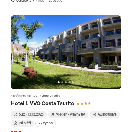
Konečná cena
4 nocí
za osobu
Kanárske ostrovy · Gran Canaria
Hotel LIVVO Costa Taurito
6.12. - 13.12.2026
Viedeň - Priamy let
All Inclusive
Pri pláži
+2 výhod