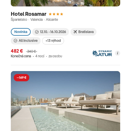
Hotel Rosamar
Španielsko · Valencia · Alicante
Novinka
12.10. - 16.10.2026
Bratislava
All Inclusive
+13 výhod
482 €
340 €
Konečná cena
4 nocí
za osobu
--169 €