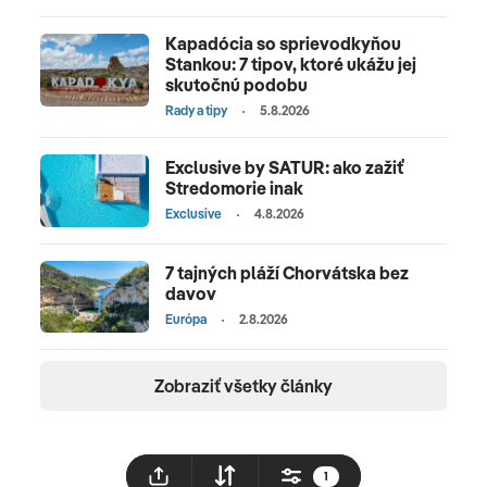
Kapadócia so sprievodkyňou
Stankou: 7 tipov, ktoré ukážu jej
skutočnú podobu
Rady a tipy
5.8.2026
Exclusive by SATUR: ako zažiť
Stredomorie inak
Exclusive
4.8.2026
7 tajných pláží Chorvátska bez
davov
Európa
2.8.2026
Zobraziť všetky články
1