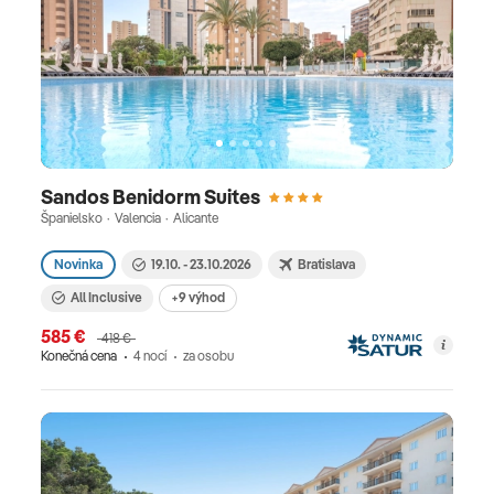
Sandos Benidorm Suites
Španielsko · Valencia · Alicante
Novinka
19.10. - 23.10.2026
Bratislava
All Inclusive
+9 výhod
585 €
418 €
Konečná cena
4 nocí
za osobu