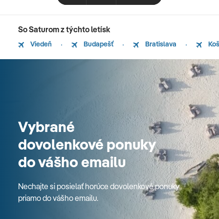
So Saturom z týchto letísk
Viedeň
Budapešť
Bratislava
Koš
Vybrané
dovolenkové ponuky
do vášho emailu
Nechajte si posielať horúce dovolenkové ponuky
priamo do vášho emailu.