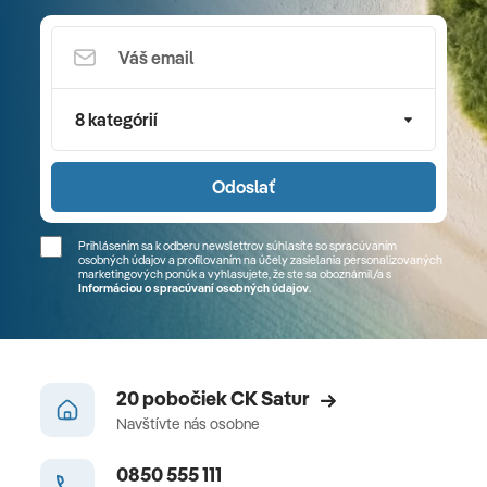
8 kategórií
Odoslať
Prihlásením sa k odberu newslettrov súhlasíte so spracúvaním
osobných údajov a profilovaním na účely zasielania personalizovaných
marketingových ponúk a vyhlasujete, že ste sa
oboznámil/a
s
Informáciou o spracúvaní osobných údajov
.
20 pobočiek CK Satur
Navštívte nás osobne
0850 555 111