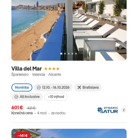
Villa del Mar
Španielsko · Valencia · Alicante
Novinka
12.10. - 16.10.2026
Bratislava
All Inclusive
+10 výhod
601 €
421 €
Konečná cena
4 nocí
za osobu
--141 €