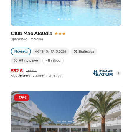
Club Mac Alcudia
Španielsko · Malorka
Novinka
13.10. - 17.10.2026
Bratislava
All Inclusive
+11 výhod
552 €
422 €
Konečná cena
4 nocí
za osobu
--179 €