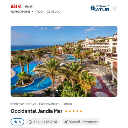
831 €
561 €
Konečná cena
7 nocí
za osobu
Kanárske ostrovy · Fuerteventura · Jandia
Occidental Jandia Mar
5
5.12. - 12.12.2026
Viedeň - Priamy let