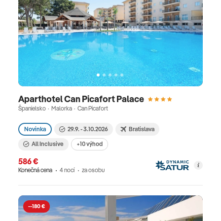
Aparthotel Can Picafort Palace
Španielsko · Malorka · Can Picafort
Novinka
29.9. - 3.10.2026
Bratislava
All Inclusive
+10 výhod
586 €
Konečná cena
4 nocí
za osobu
--180 €