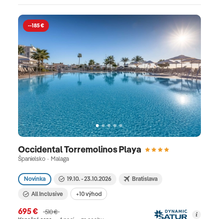
--185 €
Occidental Torremolinos Playa
Španielsko · Malaga
Novinka
19.10. - 23.10.2026
Bratislava
All Inclusive
+10 výhod
695 €
510 €