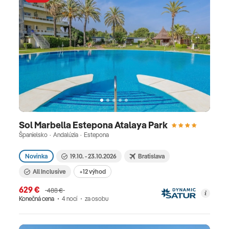
Sol Marbella Estepona Atalaya Park
Španielsko · Andalúzia · Estepona
Novinka
19.10. - 23.10.2026
Bratislava
All Inclusive
+12 výhod
629 €
488 €
Konečná cena
4 nocí
za osobu