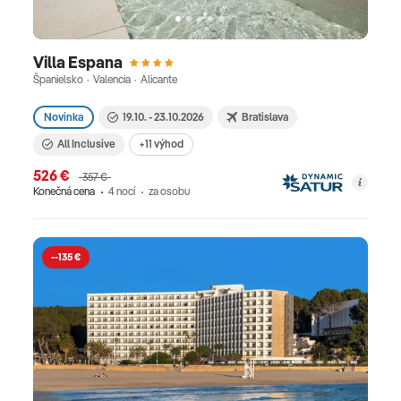
Villa Espana
Španielsko · Valencia · Alicante
Novinka
19.10. - 23.10.2026
Bratislava
All Inclusive
+11 výhod
526 €
357 €
Konečná cena
4 nocí
za osobu
--135 €