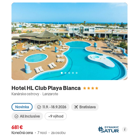
Hotel HL Club Playa Blanca
Kanárske ostrovy · Lanzarote
Novinka
11.9. - 18.9.2026
Bratislava
All Inclusive
+9 výhod
681 €
Konečná cena
7 nocí
za osobu