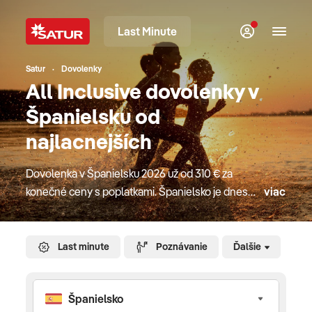
Last Minute
Satur
Dovolenky
All Inclusive dovolenky v
Španielsku od
najlacnejších
Dovolenka v Španielsku 2026 už od 310 € za
konečné ceny s poplatkami. Španielsko je dnes
viac
jednou z najnavštevovanejších destinácii, a to
hlavne vďaka krásam historických miest, výbornej
kuchyni či pieskovým plážam s pozvoľným
Last minute
Poznávanie
Ďalšie
vstupom do mora, ktoré najviac ocenia rodiny
s deťmi. Aké letovisko si vybrať? Andalúzia, oblasť
na juhu Španielska, je obľúbenou cieľovou