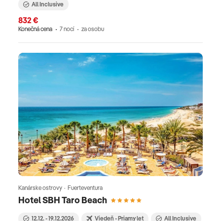
All Inclusive
832 €
Konečná cena
7 nocí
za osobu
Kanárske ostrovy · Fuerteventura
Hotel SBH Taro Beach
12.12. - 19.12.2026
Viedeň - Priamy let
All Inclusive