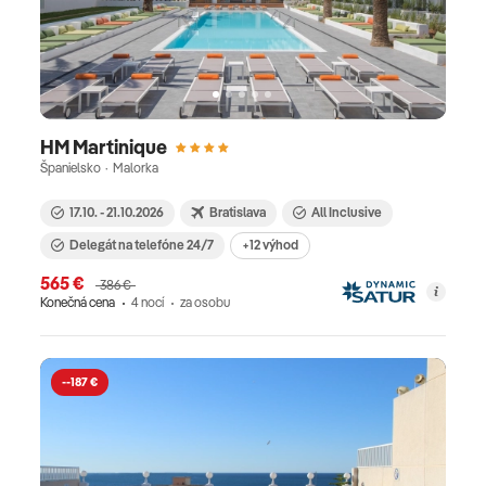
HM Martinique
Španielsko · Malorka
17.10. - 21.10.2026
Bratislava
All Inclusive
Delegát na telefóne 24/7
+12 výhod
565 €
386 €
Konečná cena
4 nocí
za osobu
--187 €