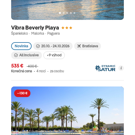
Vibra Beverly Playa
Španielsko · Malorka · Paguera
Novinka
20.10. - 24.10.2026
Bratislava
All Inclusive
+9 výhod
535 €
400 €
Konečná cena
4 nocí
za osobu
--130 €