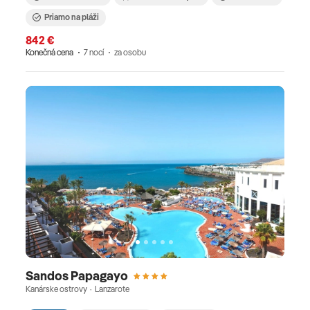
Priamo na pláži
842 €
Konečná cena
7 nocí
za osobu
Sandos Papagayo
Kanárske ostrovy · Lanzarote