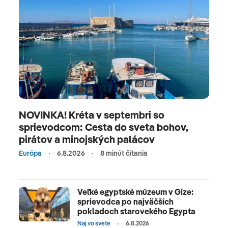
NOVINKA! Kréta v septembri so
sprievodcom: Cesta do sveta bohov,
pirátov a minojských palácov
Európa
6.8.2026
8 minút čítania
Veľké egyptské múzeum v Gíze:
sprievodca po najväčších
pokladoch starovekého Egypta
Naj vo svete
6.8.2026