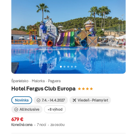
Španielsko · Malorka · Paguera
Hotel Fergus Club Europa
Novinka
7.4. - 14.4.2027
Viedeň - Priamy let
All Inclusive
+8 výhod
679 €
Konečná cena
7 nocí
za osobu