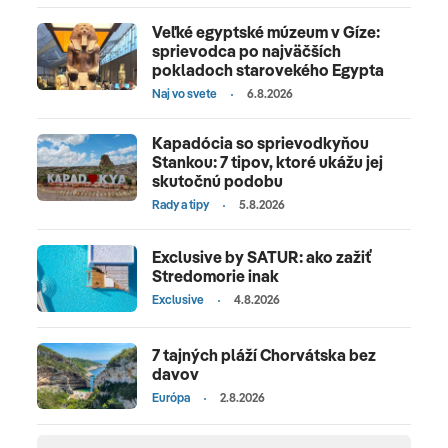
Veľké egyptské múzeum v Gíze:
sprievodca po najväčších
pokladoch starovekého Egypta
Naj vo svete
6.8.2026
Kapadócia so sprievodkyňou
Stankou: 7 tipov, ktoré ukážu jej
skutočnú podobu
Rady a tipy
5.8.2026
Exclusive by SATUR: ako zažiť
Stredomorie inak
Exclusive
4.8.2026
7 tajných pláží Chorvátska bez
davov
Európa
2.8.2026