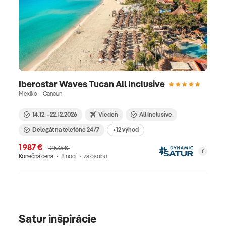
Iberostar Waves Tucan All Inclusive
Mexiko · Cancún
14.12. - 22.12.2026
Viedeň
All Inclusive
Delegát na telefóne 24/7
+12 výhod
1 987 €
2 535 €
Konečná cena
8 nocí
za osobu
Satur inšpirácie