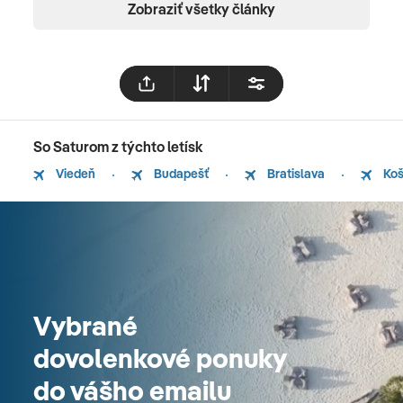
Zobraziť všetky články
So Saturom z týchto letísk
Viedeň
Budapešť
Bratislava
Koš
Vybrané
dovolenkové ponuky
do vášho emailu