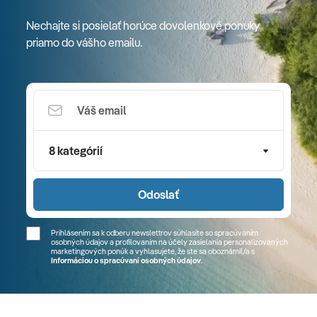
Nechajte si posielať horúce dovolenkové ponuky
priamo do vášho emailu.
8 kategórií
Odoslať
Prihlásením sa k odberu newslettrov súhlasíte so spracúvaním
osobných údajov a profilovaním na účely zasielania personalizovaných
marketingových ponúk a vyhlasujete, že ste sa
oboznámil/a
s
Informáciou o spracúvaní osobných údajov
.