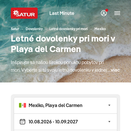
Last Minute
Satur
Dovolenky
Letné dovolenky pri mori
Mexiko
Letné dovolenky pri mori v
Playa del Carmen
Inšpirujte sa našou širokou ponukou pobytov pri
mori. Vyberte si tú svoju letnú dovolenku v jednej z
viac
top európskych destinácií. Bude to Cyprus alebo
jeden z gréckych ostrovov, kde si mytológia a
krásne pláže podali ruky? Obľúbené Turecko s
najlepším all inclusive konceptom alebo radšej
krásny podmorský svet Červeného mora v Egypte
či hit minulého leta, "egyptský Karibik" v Marsa
Matrouh? Možno to bude jedinečné a hrdé
Španielsko alebo jedna z krajín, ktorá je k