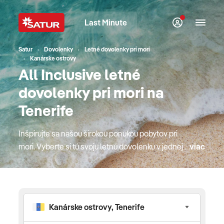
Last Minute
Satur
Dovolenky
Letné dovolenky pri mori
Kanárske ostrovy
All Inclusive letné
dovolenky pri mori na
Tenerife
Inšpirujte sa našou širokou ponukou pobytov pri
mori. Vyberte si tú svoju letnú dovolenku v jednej z
viac
top európskych destinácií. Bude to Cyprus alebo
jeden z gréckych ostrovov, kde si mytológia a
krásne pláže podali ruky? Obľúbené Turecko s
najlepším all inclusive konceptom alebo radšej
krásny podmorský svet Červeného mora v Egypte