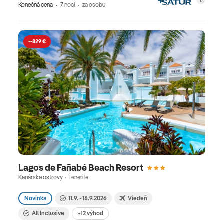
Konečná cena
7 nocí
za osobu
--829 €
Lagos de Fañabé Beach Resort
Kanárske ostrovy · Tenerife
Novinka
11.9. - 18.9.2026
Viedeň
All Inclusive
+12 výhod