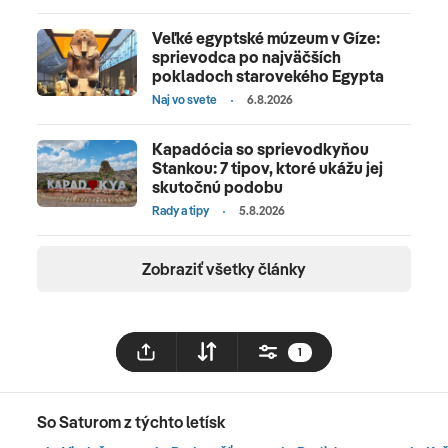
Veľké egyptské múzeum v Gíze:
sprievodca po najväčších
pokladoch starovekého Egypta
Naj vo svete
6.8.2026
Kapadócia so sprievodkyňou
Stankou: 7 tipov, ktoré ukážu jej
skutočnú podobu
Rady a tipy
5.8.2026
Zobraziť všetky články
1
So Saturom z týchto letísk