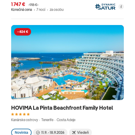
1 747 €
918 €
Konečná cena
7 nocí
za osobu
--824 €
HOVIMA La Pinta Beachfront Family Hotel
Kanárske ostrovy · Tenerife · Costa Adeje
Novinka
11.9. - 18.9.2026
Viedeň