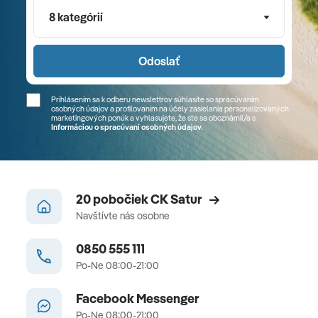
8 kategórií
Odoslať
Prihlásením sa k odberu newslettrov súhlasíte so spracúvaním
osobných údajov a profilovaním na účely zasielania personalizovaných
marketingových ponúk a vyhlasujete, že ste sa
oboznámil/a
s
Informáciou o spracúvaní osobných údajov
.
20 pobočiek CK Satur
Navštívte nás osobne
0850 555 111
Po-Ne 08:00-21:00
Facebook Messenger
Po-Ne 08:00-21:00