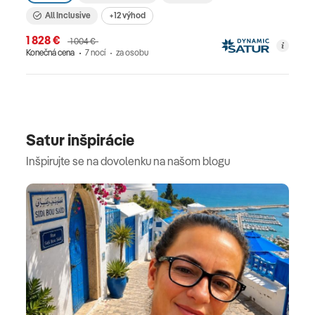
All Inclusive
+12 výhod
1 828 €
1 004 €
Konečná cena
7 nocí
za osobu
Satur inšpirácie
Inšpirujte se na dovolenku na našom blogu