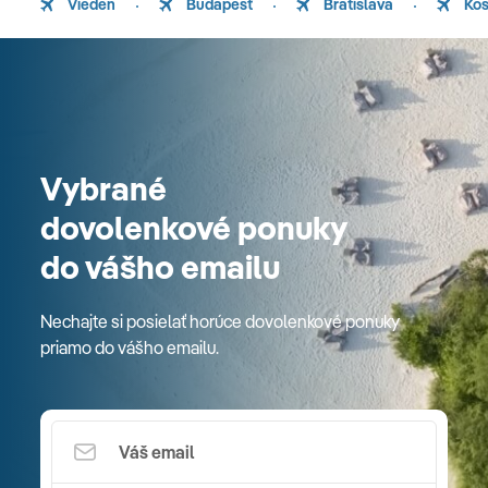
Viedeň
Budapešť
Bratislava
Koš
Vybrané
dovolenkové ponuky
do vášho emailu
Nechajte si posielať horúce dovolenkové ponuky
priamo do vášho emailu.