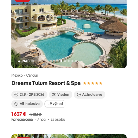
NÁŠ TIP
Mexiko · Cancún
Dreams Tulum Resort & Spa
21.9. - 29.9.2026
Viedeň
All Inclusive
All inclusive
+9 výhod
1 637 €
2 183 €
Konečná cena
7 nocí
za osobu