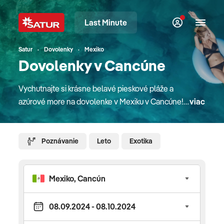
Last Minute
Satur
Dovolenky
Mexiko
Dovolenky v Cancúne
Vychutnajte si krásne belavé pieskové pláže a
azúrové more na dovolenke v Mexiku v Cancúne!
viac
Toto stredisko je situované na polostrove Yucatán
pri nádhernom Karibskom mori. Okrem oddychu na
plážach si môžete vyskúšať rôzne vodné športy
Poznávanie
Leto
Exotika
alebo sa vydať za historickými a kultúrnymi
pokladmi. Odskúšajte špeciality mexickej kuchyne
alebo sa zabavte na diskotékach či radšej využite
vlny na surfovanie?