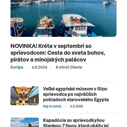
NOVINKA! Kréta v septembri so
sprievodcom: Cesta do sveta bohov,
pirátov a minojských palácov
Európa
6.8.2026
8 minút čítania
Veľké egyptské múzeum v Gíze:
sprievodca po najväčších
pokladoch starovekého Egypta
Naj vo svete
6.8.2026
Kapadócia so sprievodkyňou
Stankou: 7 tipov, ktoré ukážu jej