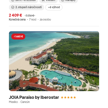
2. stupeň náročnosti
+6 výhod
2 409 €
3 256 €
Konečná cena
7 nocí
za osobu
-1 660 €
JOIA Paraíso by Iberostar
Mexiko · Cancún