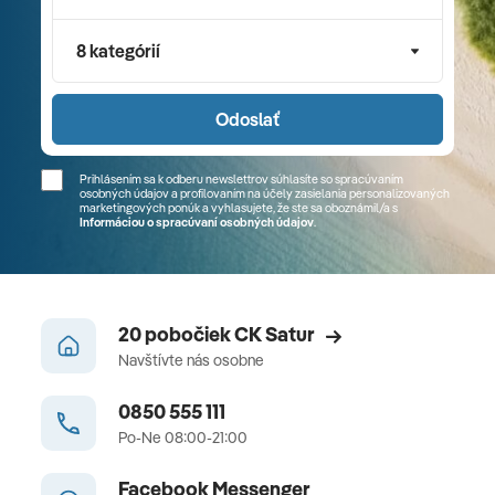
8 kategórií
Odoslať
Prihlásením sa k odberu newslettrov súhlasíte so spracúvaním
osobných údajov a profilovaním na účely zasielania personalizovaných
marketingových ponúk a vyhlasujete, že ste sa
oboznámil/a
s
Informáciou o spracúvaní osobných údajov
.
20 pobočiek CK Satur
Navštívte nás osobne
0850 555 111
Po-Ne 08:00-21:00
Facebook Messenger