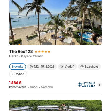
The Reef 28
Mexiko · Playa del Carmen
Novinka
7.12. - 15.12.2026
Viedeň
Bez stravy
+11 výhod
1 486 €
Konečná cena
8 nocí
za osobu