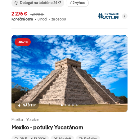
Delegát na telefóne 24/7
+12 výhod
2 276 €
2 990 €
Konečná cena
8 nocí
za osobu
-847 €
NÁŠ TIP
Mexiko · Yucatan
Mexiko - potulky Yucatánom
28.11. - 6.12.2026
Viedeň
Raňajky