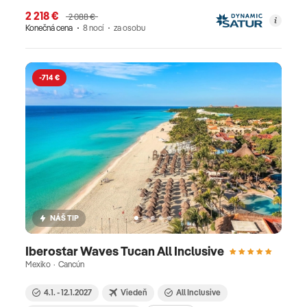
2 218 €
2 088 €
Konečná cena
8 nocí
za osobu
-714 €
NÁŠ TIP
Iberostar Waves Tucan All Inclusive
Mexiko · Cancún
4.1. - 12.1.2027
Viedeň
All Inclusive