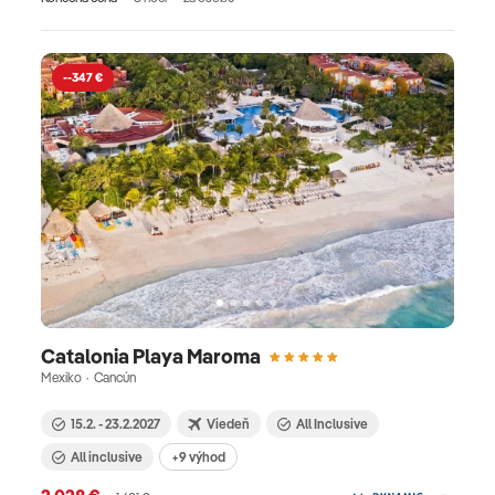
--347 €
Catalonia Playa Maroma
Mexiko · Cancún
15.2. - 23.2.2027
Viedeň
All Inclusive
All inclusive
+9 výhod