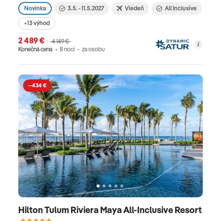
Novinka
3.5. - 11.5.2027
Viedeň
All Inclusive
+13 výhod
2 489 €
4 149 €
Konečná cena
8 nocí
za osobu
--434 €
Hilton Tulum Riviera Maya All-Inclusive Resort