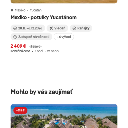
Mexiko
Yucatan
M
Mexiko - potulky Yucatánom
Mex
Yu
28.11. - 6.12.2026
Viedeň
Raňajky
2. stupeň náročnosti
+6 výhod
2 409 €
3 256 €
Konečná cena
7 nocí
za osobu
2 9
Kone
Mohlo by vás zaujímať
-615 €