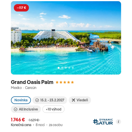
--117 €
Grand Oasis Palm
Mexiko · Cancún
Novinka
15.2. - 23.2.2027
Viedeň
All Inclusive
+10 výhod
1 746 €
1 629 €
Konečná cena
8 nocí
za osobu