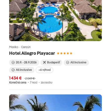
Mexiko · Cancún
Hotel Allegro Playacar
20.9. - 28.9.2026
Budapešť
All Inclusive
All inclusive
+6 výhod
1 434 €
2 049 €
Konečná cena
7 nocí
za osobu