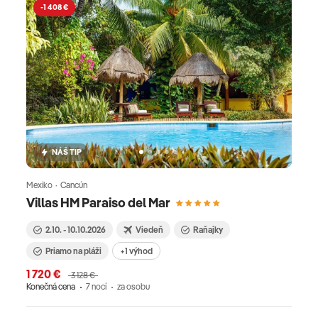
-1 408 €
NÁŠ TIP
Mexiko · Cancún
Villas HM Paraiso del Mar
2.10. - 10.10.2026
Viedeň
Raňajky
Priamo na pláži
+1 výhod
1 720 €
3 128 €
Konečná cena
7 nocí
za osobu