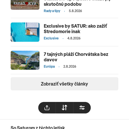
skutočnú podobu
Rady a tipy
5.8.2026
Exclusive by SATUR: ako zažiť
Stredomorie inak
Exclusive
4.8.2026
7 tajných pláží Chorvátska bez
davov
Európa
2.8.2026
Zobraziť všetky články
So Saturom z týchto letísk