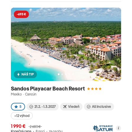
-693 €
NÁŠ TIP
Sandos Playacar Beach Resort
Mexiko · Cancún
5
21.2. - 1.3.2027
Viedeň
All Inclusive
+12 výhod
1 990 €
2 683 €
Konečná cena
8 nocí
za osobu