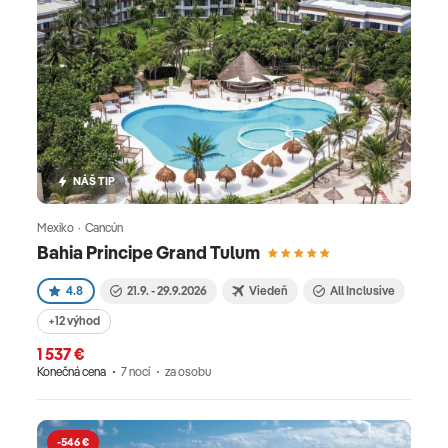
NÁŠ TIP
Mexiko · Cancún
Bahia Principe Grand Tulum
4.8
21.9. - 29.9.2026
Viedeň
All Inclusive
+12 výhod
1 537 €
Konečná cena
7 nocí
za osobu
-546 €