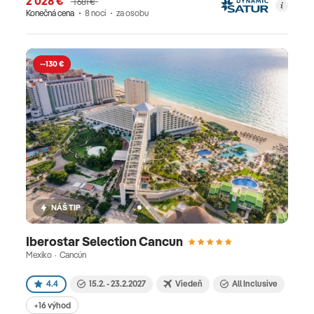
2 028 €
1 681 €
Konečná cena
8 nocí
za osobu
--130 €
NÁŠ TIP
Iberostar Selection Cancun
Mexiko · Cancún
4.4
15.2. - 23.2.2027
Viedeň
All Inclusive
+16 výhod