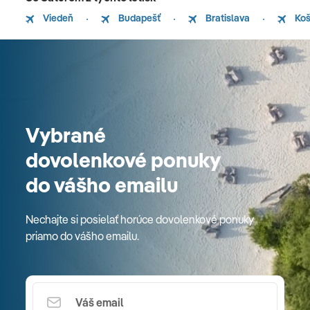
Viedeň
Budapešť
Bratislava
Koš
Vybrané
dovolenkové ponuky
do vášho emailu
Nechajte si posielať horúce dovolenkové ponuky
priamo do vášho emailu.