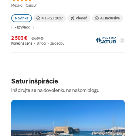
Mexiko · Cancún
Novinka
4.1. - 12.1.2027
Viedeň
All Inclusive
+12 výhod
2 503 €
2 069 €
Konečná cena
8 nocí
za osobu
Satur inšpirácie
Inšpirujte se na dovolenku na našom blogu