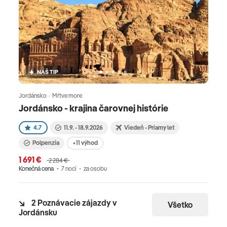
NÁŠ TIP
Jordánsko · Mŕtve more
Jordánsko - krajina čarovnej histórie
4.7
11.9. - 18.9.2026
Viedeň - Priamy let
Polpenzia
+11 výhod
1 691 €
2 284 €
Konečná cena
7 nocí
za osobu
2 Poznávacie zájazdy v
Všetko
Jordánsku