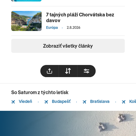
7 tajných pláží Chorvátska bez
davov
Európa
2.8.2026
Zobraziť všetky články
So Saturom z týchto letísk
Viedeň
Budapešť
Bratislava
Koš