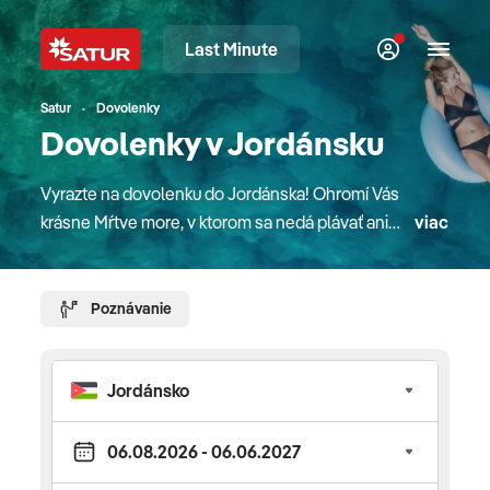
Last Minute
Satur
Dovolenky
Dovolenky v Jordánsku
Vyrazte na dovolenku do Jordánska! Ohromí Vás
krásne Mŕtve more, v ktorom sa nedá plávať ani
viac
ponárať. Jordánsko je krajinou, ktorá skrýva
množstvo historických a kultúrnych pamiatok.
Navštívime jedny z najväčších a najzachovalejších
Poznávanie
antických pamiatok „Pompeje východu“.
Zastavíme sa aj v „meste mozaík“, v
archeologickom nálezisku alebo zažijeme
dobrodružtvo na jeepoch po najväčšiej púšti
Jordánska? Pre detailné informácie o destinácii,
počasí, dôležitých kontaktoch a iných