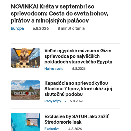
NOVINKA! Kréta v septembri so
sprievodcom: Cesta do sveta bohov,
pirátov a minojských palácov
Európa
6.8.2026
8 minút čítania
Veľké egyptské múzeum v Gíze:
sprievodca po najväčších
pokladoch starovekého Egypta
Naj vo svete
6.8.2026
Kapadócia so sprievodkyňou
Stankou: 7 tipov, ktoré ukážu jej
skutočnú podobu
Rady a tipy
5.8.2026
Exclusive by SATUR: ako zažiť
Stredomorie inak
Exclusive
4.8.2026