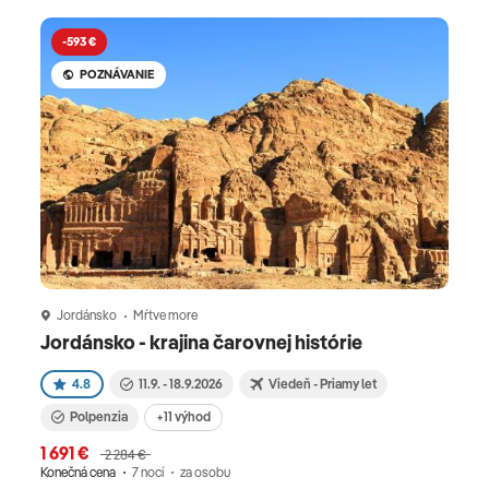
-593 €
-
POZNÁVANIE
Jordánsko
Mŕtve more
J
Jordánsko - krajina čarovnej histórie
Z J
4.8
11.9. - 18.9.2026
Viedeň - Priamy let
No
Polpenzia
+11 výhod
1 691 €
3 3
2 284 €
Konečná cena
7 nocí
za osobu
Kone