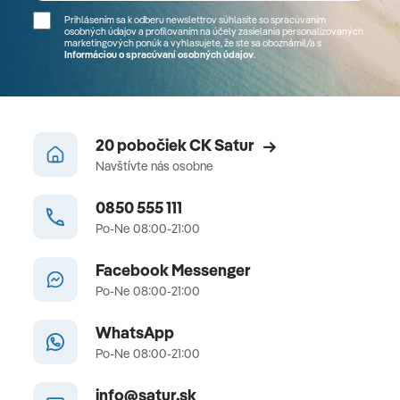
Prihlásením sa k odberu newslettrov súhlasíte so spracúvaním
osobných údajov a profilovaním na účely zasielania personalizovaných
marketingových ponúk a vyhlasujete, že ste sa
oboznámil/a
s
Informáciou o spracúvaní osobných údajov
.
20 pobočiek CK Satur
Navštívte nás osobne
0850 555 111
Po-Ne 08:00-21:00
Facebook Messenger
Po-Ne 08:00-21:00
WhatsApp
Po-Ne 08:00-21:00
info@satur.sk