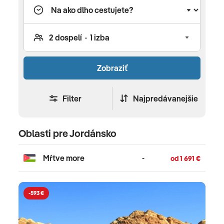
zaujímavostiach si prečítajte nášho turistického
sprievodcu Jordánskom.
Zobraziť
Filter
Najpredávanejšie
Oblasti pre Jordánsko
Mŕtve more
-
od 1 691 €
-593 €