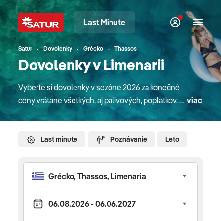
Last Minute
Satur
Dovolenky
Grécko
Thassos
Dovolenky v Limenarii
Vyberte si dovolenky v sezóne 2026 za konečné
ceny vrátane všetkých, aj palivových, poplatkov. V
viac
našej ponuke nájdete atraktívne pobyty v
destináciách na celom svete. Či sú to pobyty pri
mori, plavby loďou, poznávacie zájazdy alebo
Last minute
Poznávanie
Leto
pobyty na Slovensku. Pre rodiny s deťmi máme
zaujímavé detské paušále a pobyty na Slovensku
majú deti úplne zdarma. V mnohých hoteloch
doma aj v zahraničí sa o zábavu detí starajú
slovenskí animátori rodinného klubu Planet Fun.
Do letných destinácií sa s nami dostanete letecky