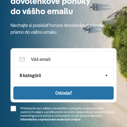
dovolenkové ponuky
do vášho emailu
Nechajte si posielať horúce dovolenkové ponuky
priamo do vášho emailu.
8 kategórií
Odoslať
Prihlásením sa k odberu newslettrov súhlasíte so spracúvaním
osobných údajov a profilovaním na účely zasielania personalizovaných
marketingových ponúk a vyhlasujete, že ste sa
oboznámil/a
s
Informáciou o spracúvaní osobných údajov
.