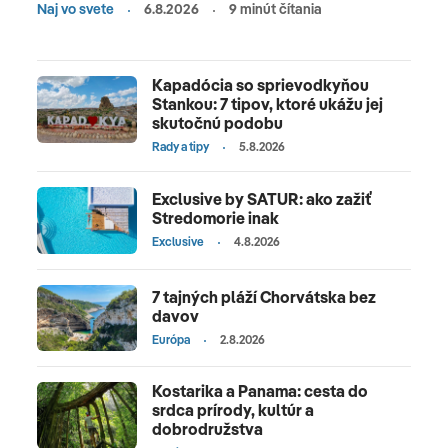
Naj vo svete
6.8.2026
9 minút čítania
veselý život v letoviskách. Za dovolenku sa
môžete vybrať do Pomoria, Sozopolu alebo na
Slnečné pobrežie. Aj tu už nájdete all inclusive
Kapadócia so sprievodkyňou
služby. Egypt púta pozornosť celého sveta svojou
Stankou: 7 tipov, ktoré ukážu jej
jedinečnou až tajomnou históriou, veľkolepou
skutočnú podobu
kultúrou či dávnym dedičstvom. Pýši sa
Rady a tipy
5.8.2026
jedinečnými monumentálnymi pamiatkami,
pyramídami a chrámami v Káhire, Luxore či
Exclusive by SATUR: ako zažiť
Stredomorie inak
Karnaku, bohatým podmorským svetom a
Exclusive
4.8.2026
unikátnymi korálovými útesmi. Turisti v Egypte
milujú kvalitné hotely, all inclusive služby a hlavne
7 tajných pláží Chorvátska bez
celoročne teplé počasie a more. Medzi obľúbené
davov
letoviská patrí Hurghada, Marsa Alam, Marsa
Európa
2.8.2026
Matrouh či Sharm el Sheikh.
Kostarika a Panama: cesta do
srdca prírody, kultúr a
dobrodružstva