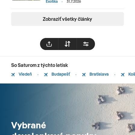
Exotika
31.7.2026
Zobraziť všetky články
So Saturom z týchto letísk
Viedeň
Budapešť
Bratislava
Koš
Vybrané