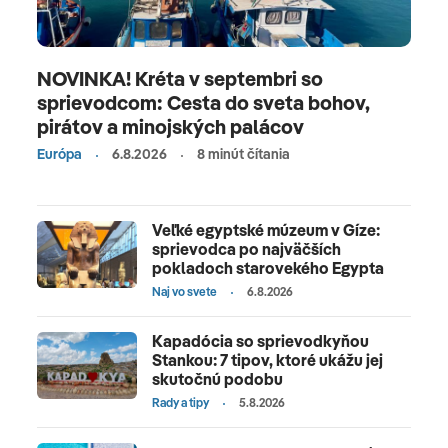
NOVINKA! Kréta v septembri so
sprievodcom: Cesta do sveta bohov,
pirátov a minojských palácov
Európa
6.8.2026
8 minút čítania
Veľké egyptské múzeum v Gíze:
sprievodca po najväčších
pokladoch starovekého Egypta
Naj vo svete
6.8.2026
Kapadócia so sprievodkyňou
Stankou: 7 tipov, ktoré ukážu jej
skutočnú podobu
Rady a tipy
5.8.2026