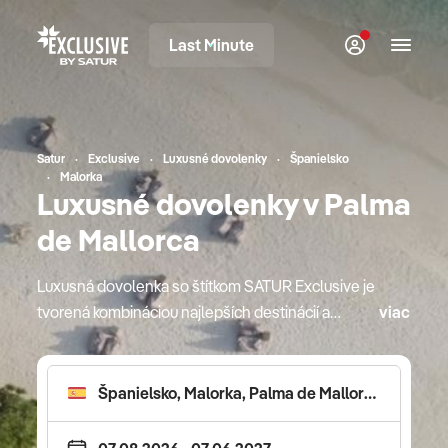
Last Minute
Satur
Exclusive
Luxusné dovolenky
Španielsko
Malorka
Luxusné dovolenky v Palma
de Mallorca
Luxusná dovolenka so štítkom SATUR Exclusive je
tvorená kombináciou najlepších destinácií a
viac
najprestížnejších hotelov. Ich výnimočnosť je
deklarovaná svetovými oceneniami v oblasti
hotelierstva, preslávenými gurmánskymi
reštauráciami, bohatou ponukou starostlivosti o
telo a diskrétnosťou aj počas roku 2026. Cestujte