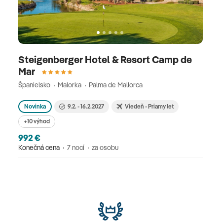
Steigenberger Hotel & Resort Camp de
Mar
Španielsko
Malorka
Palma de Mallorca
Novinka
9.2. - 16.2.2027
Viedeň - Priamy let
+10 výhod
992 €
Konečná cena
7 nocí
za osobu