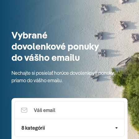
Vybrané
dovolenkové ponuky
do vášho emailu
Nechajte si posielať horúce dovolenkové ponuky
priamo do vášho emailu.
8 kategórií