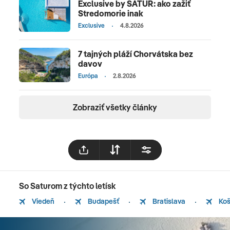
Exclusive by SATUR: ako zažiť
Stredomorie inak
Exclusive
4.8.2026
7 tajných pláží Chorvátska bez
davov
Európa
2.8.2026
Zobraziť všetky články
So Saturom z týchto letísk
Viedeň
Budapešť
Bratislava
Koš