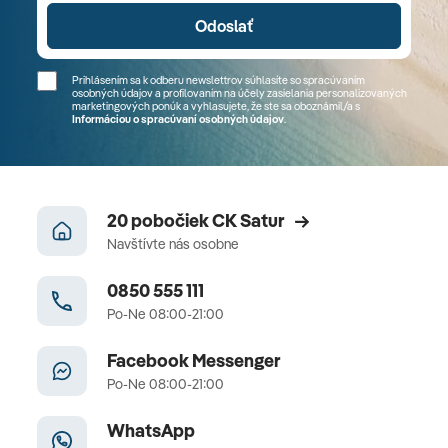
Odoslať
Prihlásením sa k odberu newslettrov súhlasíte so spracúvaním
osobných údajov a profilovaním na účely zasielania personalizovaných
marketingových ponúk a vyhlasujete, že ste sa
oboznámil/a
s
Informáciou o spracúvaní osobných údajov
.
20 pobočiek CK Satur
Navštívte nás osobne
0850 555 111
Po-Ne 08:00-21:00
Facebook Messenger
Po-Ne 08:00-21:00
WhatsApp