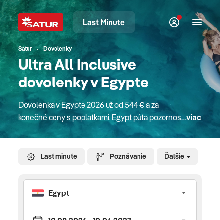
Last Minute
Satur
Dovolenky
Ultra All Inclusive
dovolenky v Egypte
Dovolenka v Egypte 2026 už od 544 € a za
konečné ceny s poplatkami. Egypt púta pozornosť
viac
celého sveta svojou jedinečnou až tajomnou
históriou, veľkolepou kultúrou či dávnym
dedičstvom. Pýši sa jedinečnými monumentálnymi
Last minute
Poznávanie
Ďalšie
pamiatkami, pyramídami a chrámami v Káhire,
Luxore či Karnaku, bohatým podmorským svetom
a unikátnymi korálovými útesmi. Preneste sa na
chvíľu spolu s nami na pobrežie obmývané
červeným morom, spoznajte zátoky a lagúny