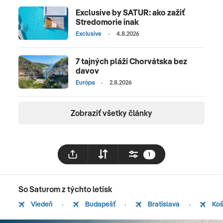
Exclusive by SATUR: ako zažiť
Stredomorie inak
Exclusive
4.8.2026
7 tajných pláží Chorvátska bez
davov
Európa
2.8.2026
Zobraziť všetky články
1
So Saturom z týchto letísk
Viedeň
Budapešť
Bratislava
Koš