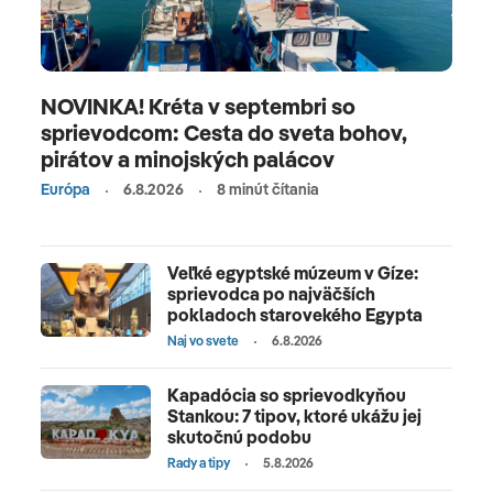
NOVINKA! Kréta v septembri so
sprievodcom: Cesta do sveta bohov,
pirátov a minojských palácov
Európa
6.8.2026
8 minút čítania
Veľké egyptské múzeum v Gíze:
sprievodca po najväčších
pokladoch starovekého Egypta
Naj vo svete
6.8.2026
Kapadócia so sprievodkyňou
Stankou: 7 tipov, ktoré ukážu jej
skutočnú podobu
Rady a tipy
5.8.2026