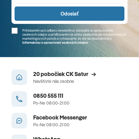
Odoslať
Prihlásením sa k odberu newslettrov súhlasíte so spracúvaním
osobných údajov a profilovaním na účely zasielania personalizovaných
marketingových ponúk a vyhlasujete, že ste sa
oboznámil/a
s
Informáciou o spracúvaní osobných údajov
.
20 pobočiek CK Satur
Navštívte nás osobne
0850 555 111
Po-Ne 08:00-21:00
Facebook Messenger
Po-Ne 08:00-21:00