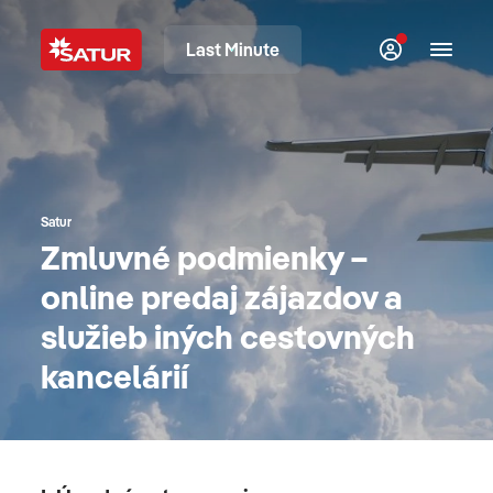
Last Minute
Satur
Zmluvné podmienky –
online predaj zájazdov a
služieb iných cestovných
kancelárií