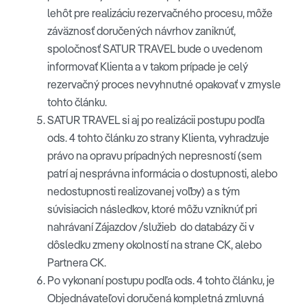
lehôt pre realizáciu rezervačného procesu, môže
záväznosť doručených návrhov zaniknúť,
spoločnosť SATUR TRAVEL bude o uvedenom
informovať Klienta a v takom prípade je celý
rezervačný proces nevyhnutné opakovať v zmysle
tohto článku.
SATUR TRAVEL si aj po realizácii postupu podľa
ods. 4 tohto článku zo strany Klienta, vyhradzuje
právo na opravu prípadných nepresností (sem
patrí aj nesprávna informácia o dostupnosti, alebo
nedostupnosti realizovanej voľby) a s tým
súvisiacich následkov, ktoré môžu vzniknúť pri
nahrávaní Zájazdov /služieb do databázy či v
dôsledku zmeny okolností na strane CK, alebo
Partnera CK.
Po vykonaní postupu podľa ods. 4 tohto článku, je
Objednávateľovi doručená kompletná zmluvná