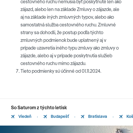
cestovného ruchu nemusia byť poskytnuté len ako
zájazd, alebo len na základe Zmluvy o zájazde, ale
aj na základe iných zmluvných typov, alebo ako
samostatná služba cestovného ruchu. Zmluvné
strany sa dohodli, že postup podľa týchto
zmluvných podmienok bude uplatnený aj v
prípade uzavretia iného typu zmluvy ako zmluvy o
zájazde, alebo aj v prípade poskytnutia služieb
cestovného ruchu mimo zájazdu.
Tieto podmienky sú účinné od 01.11.2024.
So Saturom z týchto letísk
Viedeň
Budapešť
Bratislava
Koš