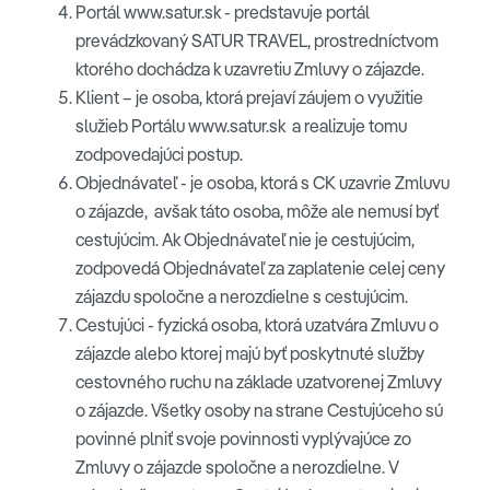
Portál www.satur.sk - predstavuje portál
prevádzkovaný SATUR TRAVEL, prostredníctvom
ktorého dochádza k uzavretiu Zmluvy o zájazde.
Klient – je osoba, ktorá prejaví záujem o využitie
služieb Portálu www.satur.sk a realizuje tomu
zodpovedajúci postup.
Objednávateľ - je osoba, ktorá s CK uzavrie Zmluvu
o zájazde, avšak táto osoba, môže ale nemusí byť
cestujúcim. Ak Objednávateľ nie je cestujúcim,
zodpovedá Objednávateľ za zaplatenie celej ceny
zájazdu spoločne a nerozdielne s cestujúcim.
Cestujúci - fyzická osoba, ktorá uzatvára Zmluvu o
zájazde alebo ktorej majú byť poskytnuté služby
cestovného ruchu na základe uzatvorenej Zmluvy
o zájazde. Všetky osoby na strane Cestujúceho sú
povinné plniť svoje povinnosti vyplývajúce zo
Zmluvy o zájazde spoločne a nerozdielne. V