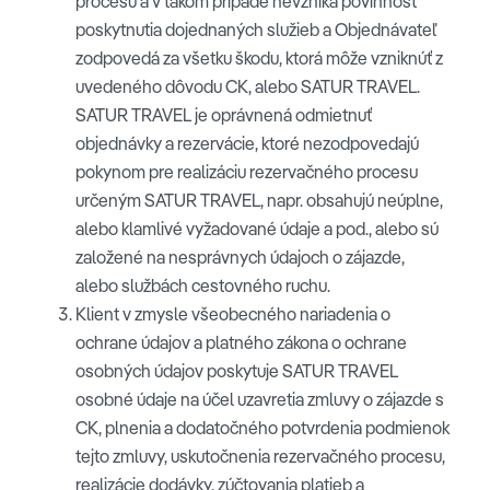
procesu a v takom prípade nevzniká povinnosť
poskytnutia dojednaných služieb a Objednávateľ
zodpovedá za všetku škodu, ktorá môže vzniknúť z
uvedeného dôvodu CK, alebo SATUR TRAVEL.
SATUR TRAVEL je oprávnená odmietnuť
objednávky a rezervácie, ktoré nezodpovedajú
pokynom pre realizáciu rezervačného procesu
určeným SATUR TRAVEL, napr. obsahujú neúplne,
alebo klamlivé vyžadované údaje a pod., alebo sú
založené na nesprávnych údajoch o zájazde,
alebo službách cestovného ruchu.
Klient v zmysle všeobecného nariadenia o
ochrane údajov a platného zákona o ochrane
osobných údajov poskytuje SATUR TRAVEL
osobné údaje na účel uzavretia zmluvy o zájazde s
CK, plnenia a dodatočného potvrdenia podmienok
tejto zmluvy, uskutočnenia rezervačného procesu,
realizácie dodávky, zúčtovania platieb a