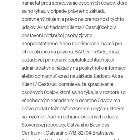
namietať proti spracúvaniu osobných údajov, ktoré
sa ho týkajú v prípade právneho základu
oprávnený záujem a právo na prenosnosť týchto
údajov. Ak sú žiadosti Klienta / Cestujúceho v
postavení dotknutej osoby zjavne
neopodstatnené alebo neprimerané, najmä pre
ich opakujúcu sa povahu, SATUR TRAVEL môže
požadovať primeraný poplatok zohľadňujúci
administratívne náklady na poskytnutie informácií
alebo odmietnuť konať na základe žiadosti. Ak sa
Klient / Cestujúci domnieva, že spracúvanie
osobných údajov, ktoré sa ho týka, je v rozpore so
všeobecným nariadením o ochrane údajov, má
právo podať sťažnosť dozornému orgánu, ktorým
sa rozumie Úrad na ochranu osobných údajov
Slovenskej republiky, Galvaniho Business
Centrum II, Galvaniho 7/B, 821 04 Bratislava.