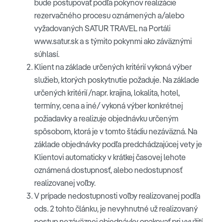
bude postupovať podľa pokynov realizácie
rezervačného procesu oznámených a/alebo
vyžadovaných SATUR TRAVEL na Portáli
www.satur.sk a s týmito pokynmi ako záväznými
súhlasí.
Klient na základe určených kritérií vykoná výber
služieb, ktorých poskytnutie požaduje. Na základe
určených kritérií /napr. krajina, lokalita, hotel,
termíny, cena a iné/ vykoná výber konkrétnej
požiadavky a realizuje objednávku určeným
spôsobom, ktorá je v tomto štádiu nezáväzná. Na
základe objednávky podľa predchádzajúcej vety je
Klientovi automaticky v krátkej časovej lehote
oznámená dostupnosť, alebo nedostupnosť
realizovanej voľby.
V prípade nedostupnosti voľby realizovanej podľa
ods. 2 tohto článku, je nevyhnutné už realizovaný
postup nezáväznej objednávky opakovať pri využití