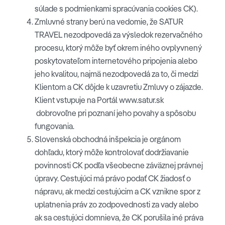
súlade s podmienkami spracúvania cookies CK).
Zmluvné strany berú na vedomie, že SATUR
TRAVEL nezodpovedá za výsledok rezervačného
procesu, ktorý môže byť okrem iného ovplyvnený
poskytovateľom internetového pripojenia alebo
jeho kvalitou, najmä nezodpovedá za to, či medzi
Klientom a CK dôjde k uzavretiu Zmluvy o zájazde.
Klient vstupuje na Portál www.satur.sk
dobrovoľne pri poznaní jeho povahy a spôsobu
fungovania.
Slovenská obchodná inšpekcia je orgánom
dohľadu, ktorý môže kontrolovať dodržiavanie
povinnosti CK podľa všeobecne záväznej právnej
úpravy. Cestujúci má právo podať CK žiadosť o
nápravu, ak medzi cestujúcim a CK vznikne spor z
uplatnenia práv zo zodpovednosti za vady alebo
ak sa cestujúci domnieva, že CK porušila iné práva