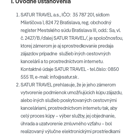
I. Úvodné ustanovenia
SATUR TRAVEL a.s., IČO: 35 787 201, sídlom
Miletičova 1, 824 72 Bratislava, reg. obchodný
register Mestského súdu Bratislava III, odd.: Sa, vl.
č. 2427/B /ďalej SATUR TRAVEL/, je spoločnosťou,
ktorej zámerom je aj sprostredkovanie predaja
zájazdov prípadne služieb iných cestovných
kancelárii a to prostredníctvom internetu.
Kontaktné údaje SATUR TRAVEL - tel.číslo: 0850
555 111, e-mail: info@satur.sk .
SATUR TRAVEL prehlasuje, že je jeho zámerom
vytvorenie podmienok umožňujúcich kúpu zájazdu,
alebo iných služieb poskytovaných cestovnými
kanceláriami, prostredníctvom internetu tak, aby
celý proces kúpy – výber služby, jej objednanie,
úhrada a uzatvorenie zmluvného vzťahu – bol
realizovaný výlučne elektronickými prostriedkami