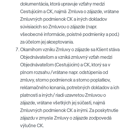
dokumentácia, ktorá upravuje vzťahy medzi
Cestujúcim a CK, najmä Zmluva o zájazde, vrátane
Zmluvných podmienok CK a iných dokladov
súvisiacich so Zmluvou o zájazde (napr.
všeobecné informácie, poistné podmienky a pod.)
za účelom jej akceptovania.
Okamihom vzniku Zmluvy o zájazde sa Klient stáva
Objednávateľom a vzniká zmluvný vzťah medzi
Objednávateľom (Cestujúcim) a CK, ktorý sa v
plnom rozsahu /vrátane napr. odstúpenia od
zmluvy, storno podmienok a storno poplatkov,
reklamačného konania, potrebných dokladov a ich
platnosti a iných/ riadi uzavretou Zmluvou o
zájazde, vrátane všetkých jej súčasti, najmä
Zmluvných podmienok CK a inými. Za poskytnutie
zájazdu v zmysle Zmluvy o zájazde zodpovedá
výlučne CK.