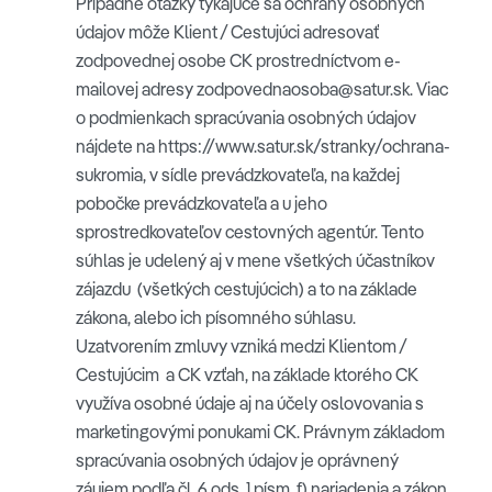
Prípadné otázky týkajúce sa ochrany osobných
údajov môže Klient / Cestujúci adresovať
zodpovednej osobe CK prostredníctvom e-
mailovej adresy zodpovednaosoba@satur.sk. Viac
o podmienkach spracúvania osobných údajov
nájdete na https://www.satur.sk/stranky/ochrana-
sukromia, v sídle prevádzkovateľa, na každej
pobočke prevádzkovateľa a u jeho
sprostredkovateľov cestovných agentúr. Tento
súhlas je udelený aj v mene všetkých účastníkov
zájazdu (všetkých cestujúcich) a to na základe
zákona, alebo ich písomného súhlasu.
Uzatvorením zmluvy vzniká medzi Klientom /
Cestujúcim a CK vzťah, na základe ktorého CK
využíva osobné údaje aj na účely oslovovania s
marketingovými ponukami CK. Právnym základom
spracúvania osobných údajov je oprávnený
záujem podľa čl. 6 ods. 1 písm. f) nariadenia a zákon