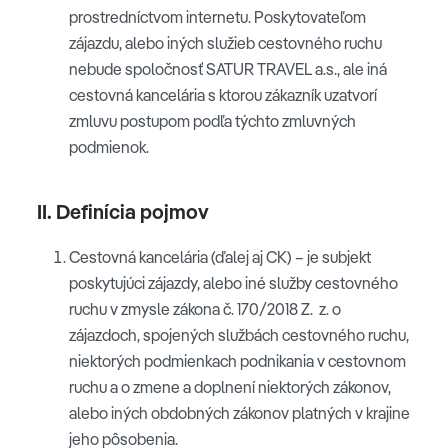
prostredníctvom internetu. Poskytovateľom
zájazdu, alebo iných služieb cestovného ruchu
nebude spoločnosť SATUR TRAVEL a.s., ale iná
cestovná kancelária s ktorou zákazník uzatvorí
zmluvu postupom podľa týchto zmluvných
podmienok.
II. Definícia pojmov
Cestovná kancelária (ďalej aj CK) – je subjekt
poskytujúci zájazdy, alebo iné služby cestovného
ruchu v zmysle zákona č. 170/2018 Z. z. o
zájazdoch, spojených službách cestovného ruchu,
niektorých podmienkach podnikania v cestovnom
ruchu a o zmene a doplnení niektorých zákonov,
alebo iných obdobných zákonov platných v krajine
jeho pôsobenia.