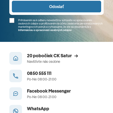
Odoslať
Prihlásením sa k odberu newslettrov súhlasíte so spracúvaním
osobných údajov a profilovaním na účely zasielania personalizovaných
marketingových ponúk a vyhlasujete, že ste sa
oboznámil/a
s
Informáciou o spracúvaní osobných údajov
.
20 pobočiek CK Satur
Navštívte nás osobne
0850 555 111
Po-Ne 08:00-21:00
Facebook Messenger
Po-Ne 08:00-21:00
WhatsApp