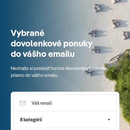
Vybrané
dovolenkové ponuky
do vášho emailu
Nechajte si posielať horúce dovolenkové ponuky
priamo do vášho emailu.
8 kategórií