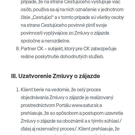
prípade, že na strane Cestujúceho vystupuje viac
osôb, používa sa aj na nich označenie v jednotnom
čísle „Cestujúci“ a v tomto prípade sú všetky osoby
na strane Cestujúceho povinné plniť svoje
povinnosti vyplývajúce zo Zmluvy o zájazde
spoločne a nerozdielne.
Partner CK – subjekt, ktorý pre CK zabezpečuje
reálne poskytnutie dohodnutých služieb.
III. Uzatvorenie Zmluvy o zájazde
Klient berie na vedomie, že celý proces
dojednávania Zmluvy o zájazde je realizovaný
prostredníctvom Portálu www.satur.sk a
prehlasuje, že so spôsobom a postupom uzavretia
Zmluvy o zájazde sa oboznámil a s týmto súhlasí /
ďalej aj rezervačný proces/. Klient prehlasuje, že