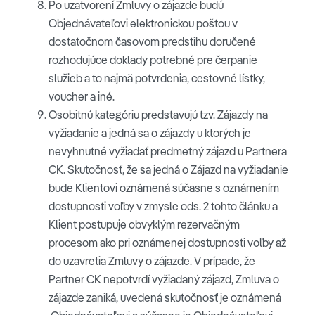
Po uzatvorení Zmluvy o zájazde budú
Objednávateľovi elektronickou poštou v
dostatočnom časovom predstihu doručené
rozhodujúce doklady potrebné pre čerpanie
služieb a to najmä potvrdenia, cestovné lístky,
voucher a iné.
Osobitnú kategóriu predstavujú tzv. Zájazdy na
vyžiadanie a jedná sa o zájazdy u ktorých je
nevyhnutné vyžiadať predmetný zájazd u Partnera
CK. Skutočnosť, že sa jedná o Zájazd na vyžiadanie
bude Klientovi oznámená súčasne s oznámením
dostupnosti voľby v zmysle ods. 2 tohto článku a
Klient postupuje obvyklým rezervačným
procesom ako pri oznámenej dostupnosti voľby až
do uzavretia Zmluvy o zájazde. V prípade, že
Partner CK nepotvrdí vyžiadaný zájazd, Zmluva o
zájazde zaniká, uvedená skutočnosť je oznámená