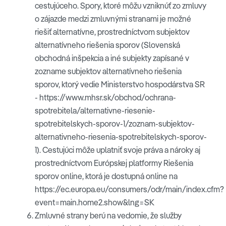
cestujúceho. Spory, ktoré môžu vzniknúť zo zmluvy
o zájazde medzi zmluvnými stranami je možné
riešiť alternatívne, prostredníctvom subjektov
alternatívneho riešenia sporov (Slovenská
obchodná inšpekcia a iné subjekty zapísané v
zozname subjektov alternatívneho riešenia
sporov, ktorý vedie Ministerstvo hospodárstva SR
- https://www.mhsr.sk/obchod/ochrana-
spotrebitela/alternativne-riesenie-
spotrebitelskych-sporov-1/zoznam-subjektov-
alternativneho-riesenia-spotrebitelskych-sporov-
1). Cestujúci môže uplatniť svoje práva a nároky aj
prostredníctvom Európskej platformy Riešenia
sporov online, ktorá je dostupná online na
https://ec.europa.eu/consumers/odr/main/index.cfm?
event=main.home2.show&lng=SK
Zmluvné strany berú na vedomie, že služby