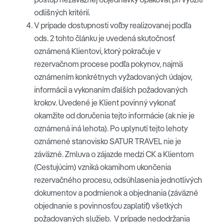
odlišných kritérií.
V prípade dostupnosti voľby realizovanej podľa
ods. 2 tohto článku je uvedená skutočnosť
oznámená Klientovi, ktorý pokračuje v
rezervačnom procese podľa pokynov, najmä
oznámením konkrétnych vyžadovaných údajov,
informácií a vykonaním ďalších požadovaných
krokov. Uvedené je Klient povinný vykonať
okamžite od doručenia tejto informácie (ak nie je
oznámená iná lehota). Po uplynutí tejto lehoty
oznámené stanovisko SATUR TRAVEL nie je
záväzné. Zmluva o zájazde medzi CK a Klientom
(Cestujúcim) vzniká okamihom ukončenia
rezervačného procesu, odsúhlasenia jednotlivých
dokumentov a podmienok a objednania (záväzné
objednanie s povinnosťou zaplatiť) všetkých
požadovaných služieb. V prípade nedodržania