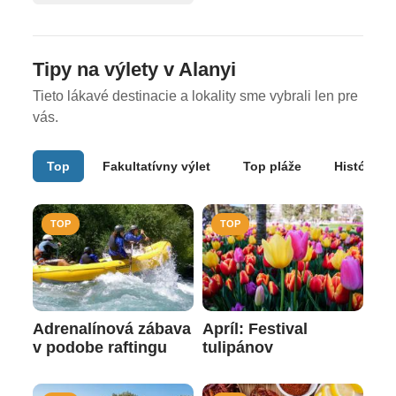
Tipy na výlety v Alanyi
Tieto lákavé destinacie a lokality sme vybrali len pre
vás.
Top
Fakultatívny výlet
Top pláže
História
TOP
TOP
Adrenalínová zábava
Apríl: Festival
v podobe raftingu
tulipánov