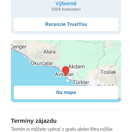
Výborné
Typy ubytovania
1004 hodnotení
dvojlôžkové izby s možnosťou prístelky s výhľadom
Recenzie TrustYou
na more • k dispozícii sú rodinné izby vo forme
mezonetu, až pre 4 dospelé osoby
Stravovanie
All inclusive
All Inclusive
raňajky (07:30-10:00 h), obedy (12:30-14:00 h) a
Na mape
večere (19:00-21:00 h) formou bufetu • neskoré
raňajky • 2 a la carte reštaurácie • počas dňa rôzne
snacky • vo vyhradenom čase káva, čaj a koláče •
miestne alko a nealko nápoje
Termíny zájazdu
Termín si môžete vybrať z grafu alebo filtra nižšie