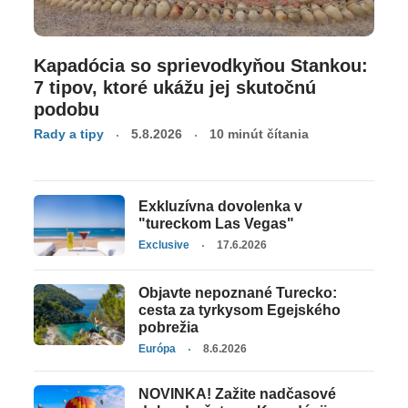
Kapadócia so sprievodkyňou Stankou:
7 tipov, ktoré ukážu jej skutočnú
podobu
Rady a tipy
5.8.2026
10 minút čítania
Exkluzívna dovolenka v
"tureckom Las Vegas"
Exclusive
17.6.2026
Objavte nepoznané Turecko:
cesta za tyrkysom Egejského
pobrežia
Európa
8.6.2026
NOVINKA! Zažite nadčasové