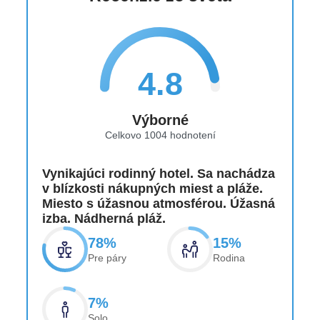
4.8
Výborné
Celkovo 1004 hodnotení
Vynikajúci rodinný hotel. Sa nachádza
v blízkosti nákupných miest a pláže.
Miesto s úžasnou atmosférou. Úžasná
izba. Nádherná pláž.
78%
15%
Pre páry
Rodina
7%
Solo