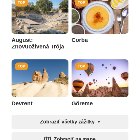
TOP
TOP
August:
Corba
Znovuoživená Trója
TOP
TOP
Devrent
Göreme
Zobraziť všetky zážitky
Zobraziť na mape