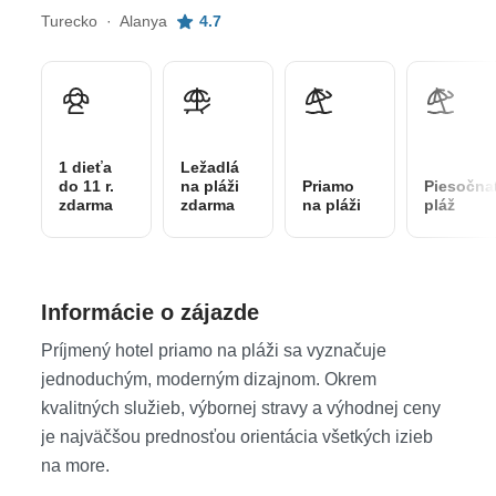
Turecko · Alanya
4.7
1 dieťa
Ležadlá
do 11 r.
na pláži
Priamo
Piesočna
zdarma
zdarma
na pláži
pláž
Informácie o zájazde
Príjmený hotel priamo na pláži sa vyznačuje
jednoduchým, moderným dizajnom. Okrem
kvalitných služieb, výbornej stravy a výhodnej ceny
je najväčšou prednosťou orientácia všetkých izieb
na more.