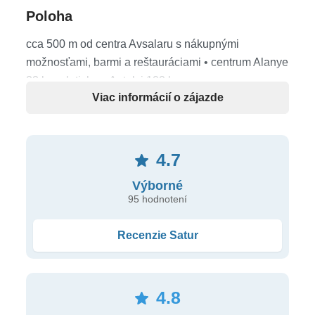
Poloha
cca 500 m od centra Avsalaru s nákupnými
možnosťami, barmi a reštauráciami • centrum Alanye
22 km • letisko v Antalyi 100 km
Viac informácií o zájazde
Pláž
priamo pri hoteli • piesočnatá pláž • pozvoľný vstup
4.7
do mora • slnečníky, ležadlá, matrace a plážové
osušky zdarma
Výborné
95 hodnotení
Ubytovanie
Recenzie Satur
kúpeľňa • sušič vlasov • LCD SAT TV • klimatizácia
(individuálne riadená) • telefón • trezor • minibar (pri
príchode jedenkrát naplnený zdarma) • kávový a
4.8
čajový set • Wi-Fi pripojenie • balkón