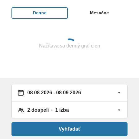
Vybavenie a služby hotela
Denne
Mesačne
hotel pozostáva z 3 budov • vstupná hala s
recepciou • hlavná reštaurácia • 2 a la carte
reštaurácie • 3 bary • minimarket • Wi-Fi (v areáli
hotela a na izbách zdarma) • fitnes • sauna • za
Načítava sa denný graf cien
poplatok turecké kúpele a procedúry v SPA centre •
hlavný bazén a detský bazén • plážový volejbal •
stolný tenis • biliard • šípky
Pre deti
Rodinný klub PLANET FUN s 1 slovenským
animátorom (zdieľaný s vedľajším hotelom Yalihan
Aspendos) v období:
26.06. – 31.08.
Vyhľadať
Viac info sa dozviete v detailnom popise