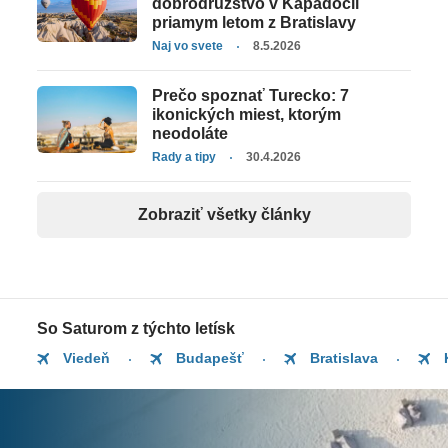
dobrodružstvo v Kapadócii
priamym letom z Bratislavy
Naj vo svete
8.5.2026
Prečo spoznať Turecko: 7
ikonických miest, ktorým
neodoláte
Rady a tipy
30.4.2026
Zobraziť všetky články
So Saturom z týchto letísk
Viedeň
Budapešť
Bratislava