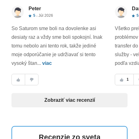
Peter
Da
5
Júl 2026
5
So Saturom sme boli na dovolenke asi
Všetko pre
desiaty raz a vždy sme boli spokojní. Inak
problémov -
tomu nebolo ani tento rok, takže jediné
transfer do
moje odporúčanie je udržiavať si tento
služby - ve
vysoký štan...
viac
podľa vzdia
1
Zobraziť viac recenzií
Recenzie zo sveta