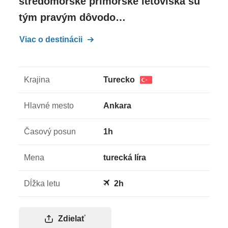
stredomorské prímorské letoviská sú
tým pravým dôvodo…
Viac o destinácii
Krajina
Turecko
Hlavné mesto
Ankara
Časový posun
1h
Mena
turecká líra
Dĺžka letu
2h
Zdielať