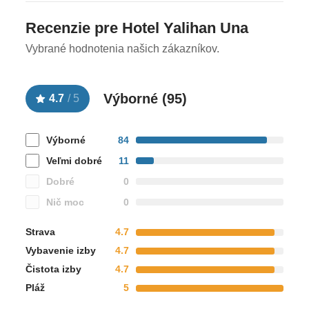
Recenzie pre Hotel Yalihan Una
Vybrané hodnotenia našich zákazníkov.
Výborné (
95
)
4.7
/
5
Výborné
84
Veľmi dobré
11
Dobré
0
Nič moc
0
Strava
4.7
Vybavenie izby
4.7
Čistota izby
4.7
Pláž
5