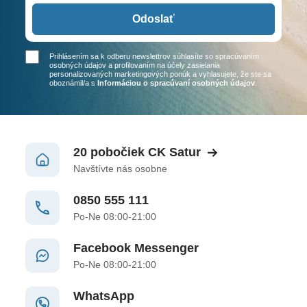
Odoslať
Prihlásením sa k odberu newslettrov súhlasíte so spracúvaním
osobných údajov a profilovaním na účely zasielania
personalizovaných marketingových ponúk a vyhlasujete, že ste sa
oboznámil/a
s
Informáciou o spracúvaní osobných údajov
.
20 pobočiek CK Satur
Navštívte nás osobne
0850 555 111
Po-Ne 08:00-21:00
Facebook Messenger
Po-Ne 08:00-21:00
WhatsApp