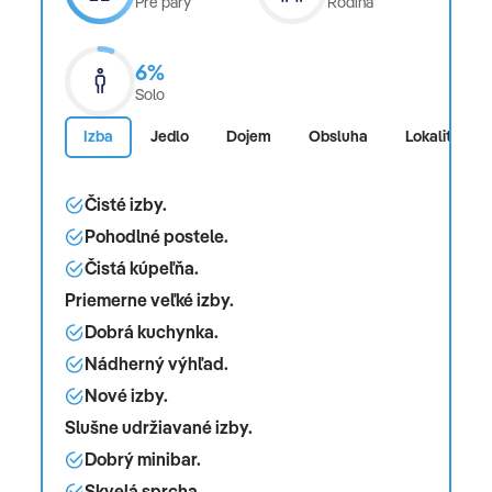
Pre páry
Rodina
6%
Solo
Izba
Jedlo
Dojem
Obsluha
Lokalita
Čisté izby.
Pohodlné postele.
Čistá kúpeľňa.
Priemerne veľké izby.
Dobrá kuchynka.
Nádherný výhľad.
Nové izby.
Slušne udržiavané izby.
Dobrý minibar.
Skvelá sprcha.