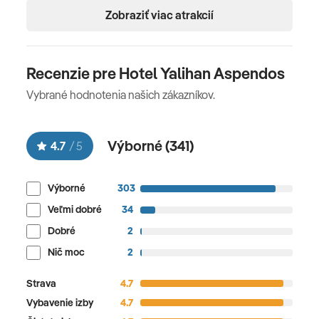
Zobraziť viac atrakcií
Recenzie pre Hotel Yalihan Aspendos
Vybrané hodnotenia našich zákazníkov.
Výborné (
341
)
4.7
/
5
Výborné
303
Veľmi dobré
34
Dobré
2
Nič moc
2
Strava
4.7
Vybavenie izby
4.7