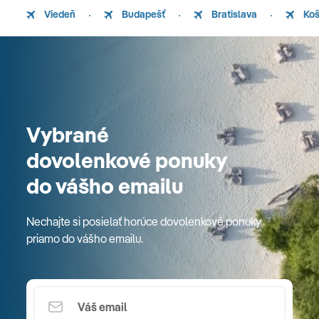
Viedeň
Budapešť
Bratislava
Koš
Vybrané
dovolenkové ponuky
do vášho emailu
Nechajte si posielať horúce dovolenkové ponuky
priamo do vášho emailu.