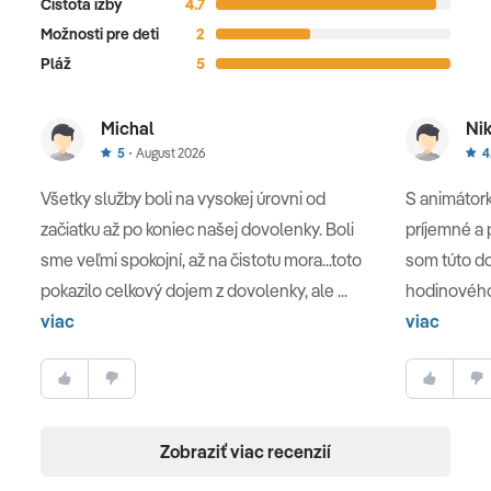
Čistota izby
4.7
Možnosti pre deti
2
Pláž
5
Michal
Nik
5
August 2026
4
Všetky služby boli na vysokej úrovni od
S animátork
začiatku až po koniec našej dovolenky. Boli
príjemné a 
sme veľmi spokojní, až na čistotu mora...toto
som túto d
pokazilo celkový dojem z dovolenky, ale ...
hodinového
viac
viac
Zobraziť viac recenzií