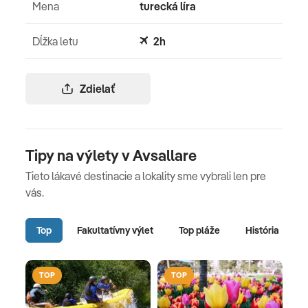
Mena
turecká líra
Dĺžka letu
2h
Zdielať
Tipy na výlety v Avsallare
Tieto lákavé destinacie a lokality sme vybrali len pre
vás.
Top
Fakultatívny výlet
Top pláže
História
TOP
TOP