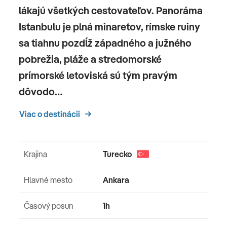
lákajú všetkých cestovateľov. Panoráma
Istanbulu je plná minaretov, rímske ruiny
sa tiahnu pozdĺž západného a južného
pobrežia, pláže a stredomorské
prímorské letoviská sú tým pravým
dôvodo…
Viac o destinácii
Krajina
Turecko
Hlavné mesto
Ankara
Časový posun
1h