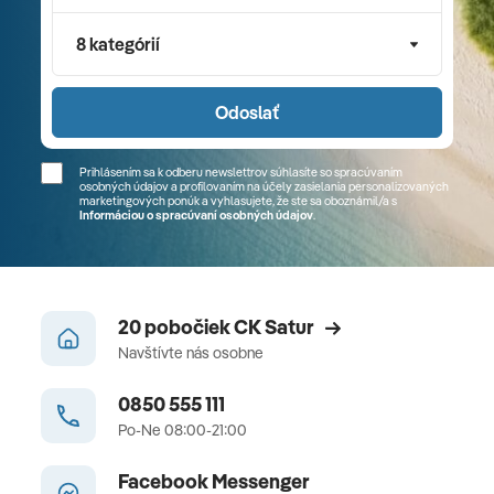
8 kategórií
Odoslať
Prihlásením sa k odberu newslettrov súhlasíte so spracúvaním
osobných údajov a profilovaním na účely zasielania personalizovaných
marketingových ponúk a vyhlasujete, že ste sa
oboznámil/a
s
Informáciou o spracúvaní osobných údajov
.
20 pobočiek CK Satur
Navštívte nás osobne
0850 555 111
Po-Ne 08:00-21:00
Facebook Messenger