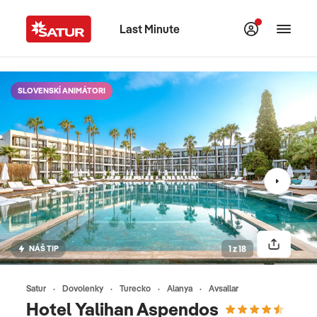
Last Minute
SLOVENSKÍ ANIMÁTORI
NÁŠ TIP
1 z 18
Satur
Dovolenky
Turecko
Alanya
Avsallar
Hotel Yalihan Aspendos