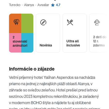
Turecko · Alanya · Avsallar
4.7
2 deti do
2
Ultra all
12 r.
slovenskí
Novinka
inclusive
zdarma
animátori
Informácie o zájazde
Veľmi príjemný hotel Yalihan Aspendos sa nachádza
priamo na jednej z najkrajších pláží oblasti Alanya, v
záhrade so sviežou zeleňou. Hotel prešiel pred letnou
sezónou 2023 kompletnou rekonštrukciou, je zariadený
v modernom BOHO štýle a nájdete tu aj obľúbené
swim-up izby, v ktorých máte "na skok" z postele priamo