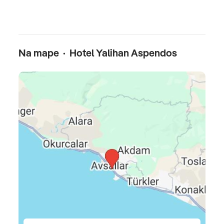
Reštaurácie
Hlavná reštaurácia (otvorený bufet - raňajky, obedy,
večere) • 3 a´la carte reštaurácie (Vista - rybia 1x za
Na mape · Hotel Yalihan Aspendos
pobyt zdarma, Rucola - talianska a Kora Steakhouse -
gril za poplatok, vo všetkých rezervácia nutná vopred) •
Cukráreň • Snack Bar (pizza, hamburger, hotdog,
hranolky...)
Celková cena zahŕňa
leteckú dopravu, 7x (resp. 10x, 11x, 14x) ubytovanie,
stravovanie podľa typu kapacity, poistenie
insolventnosti, delegáta CK, servisné poplatky
(letiskové poplatky, bezpečnostná taxa, iné poplatky
súvisiace s vykonaním leteckej dopravy a transfery)
Dynamic termíny od 26.09.2026