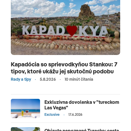
Kapadócia so sprievodkyňou Stankou: 7
tipov, ktoré ukážu jej skutočnú podobu
Rady a tipy
5.8.2026
10 minút čítania
Exkluzívna dovolenka v "tureckom
Las Vegas"
Exclusive
17.6.2026
Objavte nepoznané Turecko: cesta