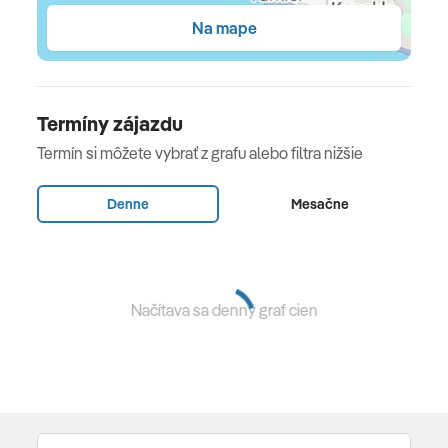
Ultra All Inclusive
Na mape
Ultra All Inclusive
raňajky (7:30 – 10:00 h), obedy (12:30 – 14:00 h) a
Termíny zájazdu
večere (19:00 – 21:00 h) formou bufetu • neskoré
Termín si môžete vybrať z grafu alebo filtra nižšie
raňajky (10:00 – 10:30 h) • patiseria (11:00 - 17:00 h) •
káva, čaj, koláče, snacky vo vyhradených časoch •
Denne
Mesačne
miestne a vybrané importované alkoholické a
nealkoholické nápoje • 3 a´la carte reštaurácie talianska
(Rucola), rybia (Vista) a gril (Kora Steakhouse) - rybia 1x
za pobyt zdarma, talianska a gril za poplatok, vo
Načítava sa denný graf cien
všetkých nutná rezervácia vopred (19:00 - 21:00 h) •
slnečníky, ležadlá a osušky (zdarma)
Vybavenie a služby hotela
194 izieb • vstupná hala s recepciou • hlavná reštaurácia