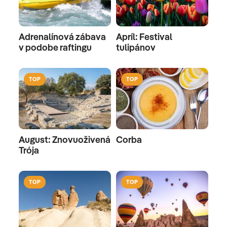
Adrenalínová zábava
Apríl: Festival
v podobe raftingu
tulipánov
TOP
TOP
August: Znovuoživená
Corba
Trója
TOP
TOP