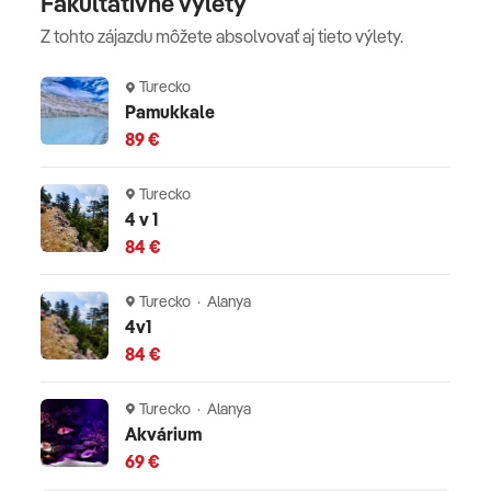
Fakultatívne výlety
Z tohto zájazdu môžete absolvovať aj tieto výlety.
Turecko
Pamukkale
89 €
Turecko
4 v 1
84 €
Turecko · Alanya
4v1
84 €
Turecko · Alanya
Akvárium
69 €