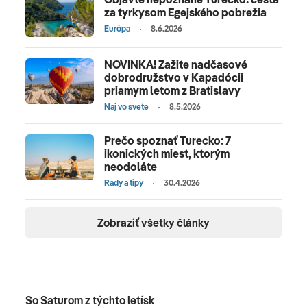
za tyrkysom Egejského pobrežia
Európa
8.6.2026
NOVINKA! Zažite nadčasové
dobrodružstvo v Kapadócii
priamym letom z Bratislavy
Naj vo svete
8.5.2026
Prečo spoznať Turecko: 7
ikonických miest, ktorým
neodoláte
Rady a tipy
30.4.2026
Zobraziť všetky články
So Saturom z týchto letísk