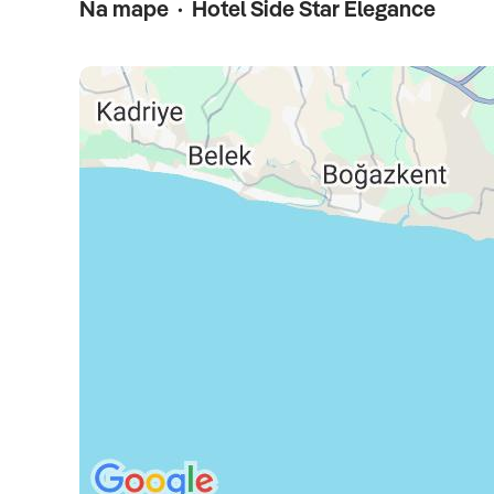
Na mape · Hotel Side Star Elegance
biliard a bowling (za poplatok) • boccia • stolný tenis • š
popatok) • fitness • basketbal • aerobik • vodný aerobik 
(za poplatok)
Pre deti
miniklub (4 – 11 rokov) • juniorklub (12 - 16 rokov) • minidi
postieľka
Reštaurácie
Hlavná reštaurácia
(otvorený bufet - raňajky, obedy, v
turecká • talianska), vo všetkých A la Carte reštauráciá
Lobby Bar • Time our (24 h) • Pool Bar • Beach Bar • Dune