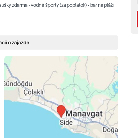
osušky zdarma • vodné športy (za poplatok) • bar na pláži
• trezor (zdarma) • minibar (denne dopĺňaný
ácií o zájazde
če • balkón
dy (23-28 m2, situovaná v hlavnej budove alebo v ANEX
nosť prístelky, výhľad na krajinu alebo do záhrady,
ovaná v hlavnej budove alebo v ANEX budove, manželská
očný alebo priamy výhľad na more, balkón, max 3 osoby)
teľ, možnosť prístelky, priamy výhľad na more, balkón,