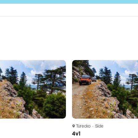
vovanie podľa typu kapacity, poistenie insolventnosti,
zpečnostná taxa, iné poplatky súvisiace s vykonaním
Turecko · Side
4v1