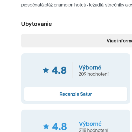
piesočnatá pláž priamo pri hoteli • ležadlá, slnečníky a 
Ubytovanie
centrálna klimatizácia • kúpeľňa • sušič vlasov • SAT TV 
Viac inform
nealkoholickými nápojmi a pivom) • WiFi • župany a papu
Typy ubytovania
4.8
Výborné
209 hodnotení
Štandardná izba
s výhľadom na krajinu alebo do záhra
budove, manželská posteľ alebo dve oddelené lôžka, mož
balkón, max 3 osoby)
Recenzie Satur
Štandardná izba
s výhľadom na more (23-28 m2, situ
posteľ alebo dve oddelené lôžka, možnosť prístelky, b
4.8
Výborné
Suita
(35 m2, situovaná v hlavnej budove, manželská pos
2118 hodnotení