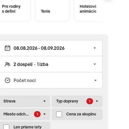
Pre rodiny
Hotelové
s deťmi
Tenis
animácie
Fitne
Strava
Typ dopravy
1
Miesto odchodu
Cena za skupinu
1
Len priame lety