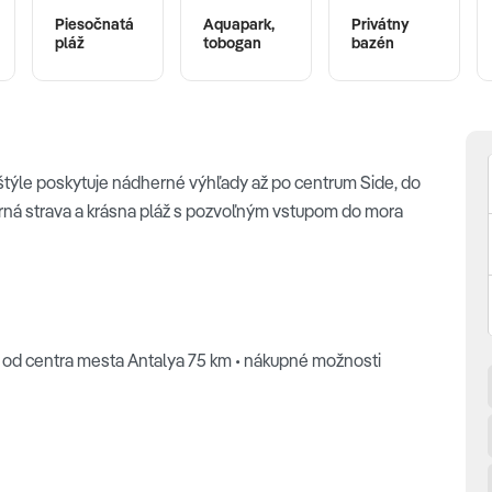
Piesočnatá
Aquapark,
Privátny
pláž
tobogan
bazén
týle poskytuje nádherné výhľady až po centrum Side, do
rná strava a krásna pláž s pozvoľným vstupom do mora
 • od centra mesta Antalya 75 km • nákupné možnosti