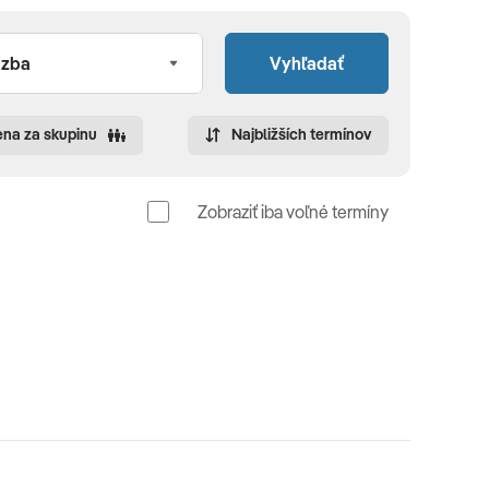
Vyhľadať
na za skupinu
Najbližších termínov
Zobraziť iba voľné termíny