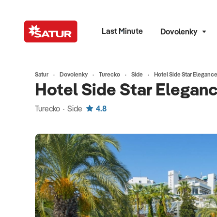
Last Minute
Dovolenky
Satur
Dovolenky
Turecko
Side
Hotel Side Star Eleganc
Hotel Side Star Elegan
Turecko · Side
4.8