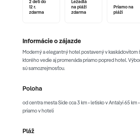
2 deti do
Ležadlá
12 r.
na pláži
Priamo na
zdarma
zdarma
pláži
Informácie o zájazde
Moderný a elegantný hotel postavený v kaskádovitom š
ktorého vedie aj promenáda priamo popred hotel. Výbo
sú samozrejmosťou.
Poloha
od centra mesta Side cca 3 km • letisko v Antalyi 65 km
priamo v hoteli
Pláž