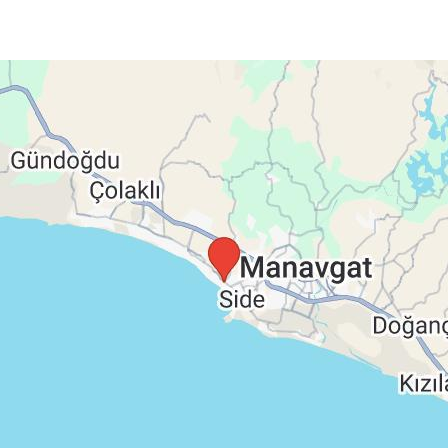
ípky • tenisové kurty (večerné osvetlenie a výstroj za
• pilates • gymnastika • vodné športy (za poplatok) • herňa
sco • bazén • ihrisko • herňa • detská stolička • detská
ečere),
A la Carte reštaurácie
(čínska • morské plody •
ch nutná rezervácia vopred a 1x za pobyt zdarma •
Bary:
n Bar • Pearl Bar • Disco Bar