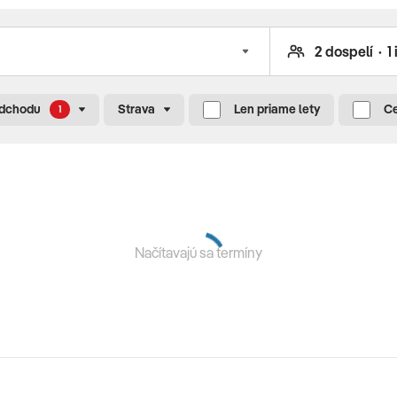
odchodu
Strava
Len priame lety
Ce
1
 (19:00-21:00 h) formou bufetových stolov • neskoré
 zmrzlina • nočný snack (21:30- 07:00 h) • nealkoholické,
–24:00 h), Time our bar 24h • a la carte reštaurácie
 zdarma, nutná rezervácia vopred • cukráreň (10:00-17:00 h)
Načítavajú sa termíny
la carte reštaurácie (raz za pobyt zdarma, nutná rezervácia)
co • sauna • turecké kúpele • procedúry SPA centra za
dospelých • aquapark • denné a večerné animácie