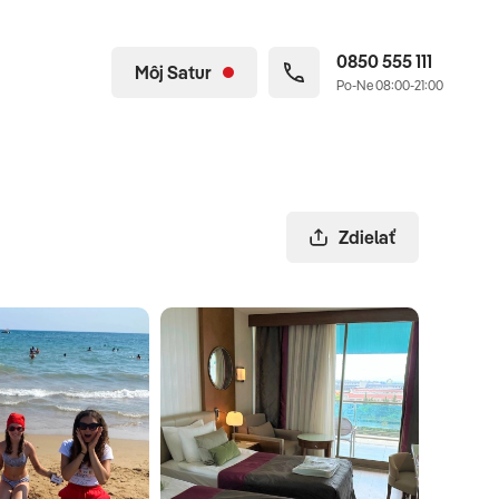
0850 555 111
Môj Satur
Po-Ne 08:00-21:00
Zdielať