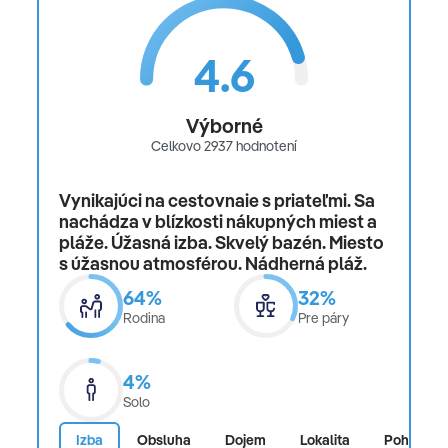
4.6
Výborné
Celkovo 2937 hodnotení
Vynikajúci na cestovnaie s priateľmi. Sa
nachádza v blízkosti nákupných miest a
pláže. Úžasná izba. Skvelý bazén. Miesto
s úžasnou atmosférou. Nádherná pláž.
64%
32%
Rodina
Pre páry
4%
Solo
Izba
Obsluha
Dojem
Lokalita
Pohodlie