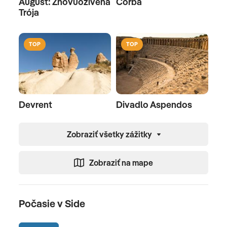
August: Znovuoživená
Corba
Trója
TOP
TOP
Devrent
Divadlo Aspendos
Zobraziť všetky zážitky
Zobraziť na mape
Počasie v Side