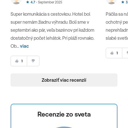
4.7
September 2025
3
Super komunikácia s cestovkou. Hotel bol
Páčila sa n
super nemám žiadnu výhradu. Boli sme v
ochotný pe
septembri ako pár, veľa bazénov pri každom
neprehľadn
dostatočný počet lehátok. Pri pláži rovnako.
slabé svetlo
Ob...
viac
1
1
Zobraziť viac recenzií
Recenzie zo sveta