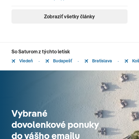
Zobraziť všetky články
So Saturom z týchto letísk
Viedeň
Budapešť
Bratislava
Koš
Vybrané
dovolenkové ponuky
do vášho emailu