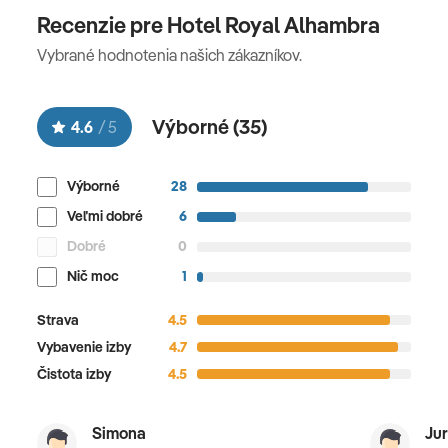
telefóne 24/7
Recenzie pre Hotel Royal Alhambra
Vybrané hodnotenia našich zákazníkov.
Celková cena nezahŕňa
komplexné cestovné poistenie - viac informácií v CK
Výborné (
35
)
4.6
/
5
Oficiálne hodnotenie
Výborné
28
*****
Veľmi dobré
6
Dobré
0
Nič moc
1
Strava
4.5
Vybavenie izby
4.7
Čistota izby
4.5
Simona
Jur