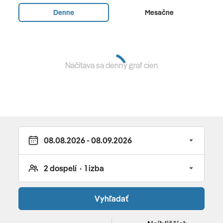
Ultra All Inclusive
Denne
Mesačne
Ultra All Inclusive
raňajky, obedy a večere formou bohatých bufetových
stolov • neskoré raňajky • snacky a zmrzlina počas dňa •
Načítava sa denný graf cien
polnočný snack (24:00–07:00 h) • miestne a vybrané
importované alko a nealko nápoje v čase od 10:00–
24:00 h, v Bowling bare 24 h
Vybavenie a služby hotela
hotel pozostávajúci z hlavnej 6 poschodovej budovy •
579 izieb • hlavná reštaurácia • 5 á la carte reštaurácií
(za poplatok) • Wi-Fi zdarma • internetový kútik (za
poplatok) • niekoľko barov • obchody • vonkajšie bazény
Vyhľadať
aj so šmýkačkami • detský bazén • aquapark • zábavný
park pre deti aj dospelých • wellness za poplatok •