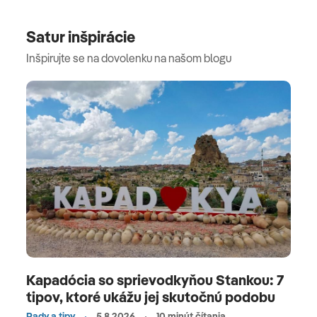
Satur inšpirácie
Inšpirujte se na dovolenku na našom blogu
Kapadócia so sprievodkyňou Stankou: 7
tipov, ktoré ukážu jej skutočnú podobu
Rady a tipy
5.8.2026
10 minút čítania