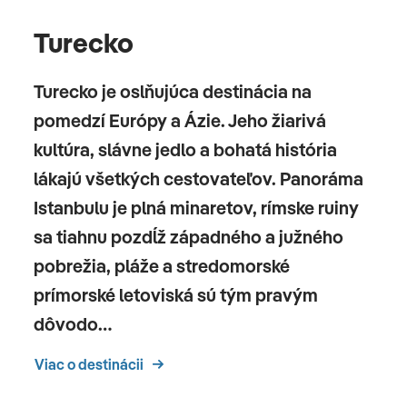
Turecko
Turecko je oslňujúca destinácia na
pomedzí Európy a Ázie. Jeho žiarivá
kultúra, slávne jedlo a bohatá história
lákajú všetkých cestovateľov. Panoráma
Istanbulu je plná minaretov, rímske ruiny
sa tiahnu pozdĺž západného a južného
pobrežia, pláže a stredomorské
prímorské letoviská sú tým pravým
dôvodo…
Viac o destinácii