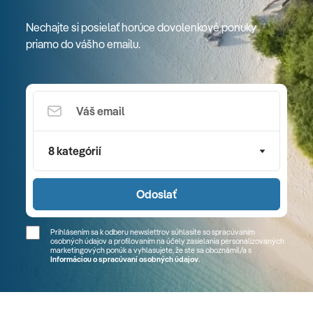
Nechajte si posielať horúce dovolenkové ponuky
priamo do vášho emailu.
8 kategórií
Odoslať
Prihlásením sa k odberu newslettrov súhlasíte so spracúvaním
osobných údajov a profilovaním na účely zasielania personalizovaných
marketingových ponúk a vyhlasujete, že ste sa
oboznámil/a
s
Informáciou o spracúvaní osobných údajov
.