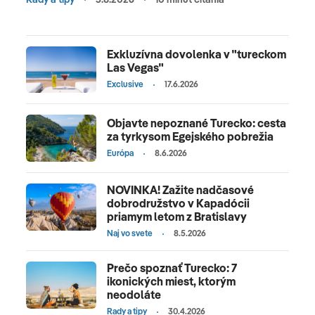
Exkluzívna dovolenka v "tureckom
Las Vegas"
Exclusive
17.6.2026
Objavte nepoznané Turecko: cesta
za tyrkysom Egejského pobrežia
Európa
8.6.2026
NOVINKA! Zažite nadčasové
dobrodružstvo v Kapadócii
priamym letom z Bratislavy
Naj vo svete
8.5.2026
Prečo spoznať Turecko: 7
ikonických miest, ktorým
neodoláte
Rady a tipy
30.4.2026