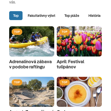
vás.
Top
Fakultatívny výlet
Top pláže
História
TOP
TOP
Adrenalínová zábava
Apríl: Festival
v podobe raftingu
tulipánov
TOP
TOP