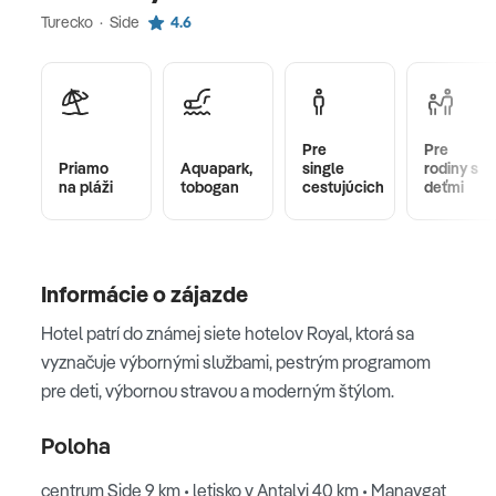
Turecko · Side
4.6
Pre
Pre
Priamo
Aquapark,
single
rodiny s
na pláži
tobogan
cestujúcich
deťmi
Informácie o zájazde
Hotel patrí do známej siete hotelov Royal, ktorá sa
vyznačuje výbornými službami, pestrým programom
pre deti, výbornou stravou a moderným štýlom.
Poloha
centrum Side 9 km • letisko v Antalyi 40 km • Manavgat