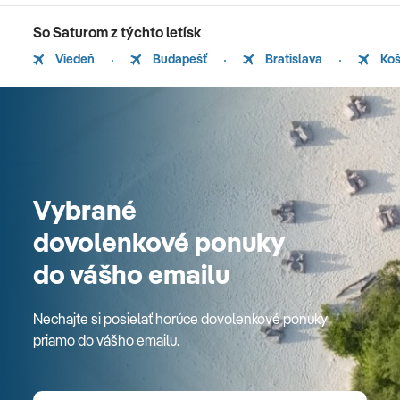
So Saturom z týchto letísk
Viedeň
Budapešť
Bratislava
Koš
Vybrané
dovolenkové ponuky
do vášho emailu
Nechajte si posielať horúce dovolenkové ponuky
priamo do vášho emailu.