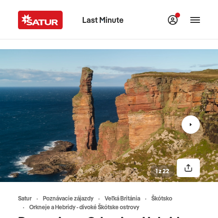
Last Minute
1 z 22
Satur
Poznávacie zájazdy
Veľká Británia
Škótsko
Orkneje a Hebridy - divoké Škótske ostrovy