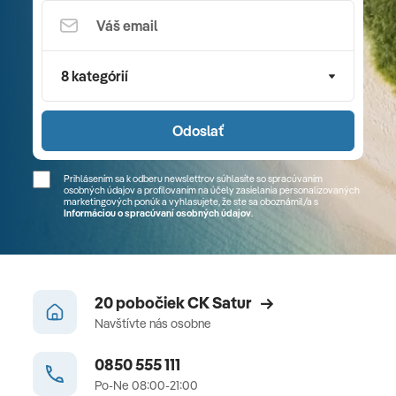
8 kategórií
Odoslať
Prihlásením sa k odberu newslettrov súhlasíte so spracúvaním
osobných údajov a profilovaním na účely zasielania personalizovaných
marketingových ponúk a vyhlasujete, že ste sa
oboznámil/a
s
Informáciou o spracúvaní osobných údajov
.
20 pobočiek CK Satur
Navštívte nás osobne
0850 555 111
Po-Ne 08:00-21:00