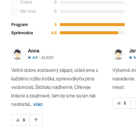
Dobré
0
Nič moc
0
Program
5
Sprievodca
4.5
Anna
Já
4.5
Júl 2025
4
Veľmi dobre zostavený zájazd, videli sme z
Výborné zna
každého rožka troška, sprievodkyňa plná
nasadenie.
vedomosti, Škótsko nádherné, Orkneje
miest.
krásne a zaujímavé, tam by sme sa len tak
2
nedostal...
viac
3