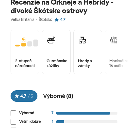
Recenzie na Orkneje a Hebridy -
divoké Škótske ostrovy
Veľká Británia · Škótsko
4.7
2. stupeň
Gurmánske
Hrady a
Maximáln
náročnosti
zážitky
zámky
16 osôb
Výborné (
8
)
4.7
/
5
Výborné
7
Veľmi dobré
1