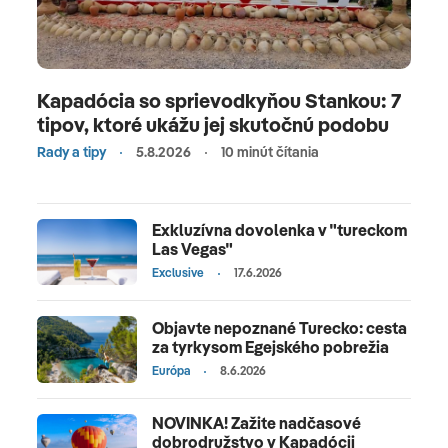
Kapadócia so sprievodkyňou Stankou: 7
tipov, ktoré ukážu jej skutočnú podobu
Rady a tipy
5.8.2026
10 minút čítania
Exkluzívna dovolenka v "tureckom
Las Vegas"
Exclusive
17.6.2026
Objavte nepoznané Turecko: cesta
za tyrkysom Egejského pobrežia
Európa
8.6.2026
NOVINKA! Zažite nadčasové
dobrodružstvo v Kapadócii