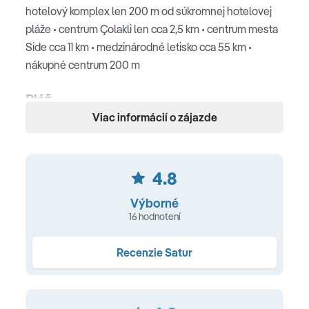
hotelový komplex len 200 m od súkromnej hotelovej
pláže • centrum Çolakli len cca 2,5 km • centrum mesta
Side cca 11 km • medzinárodné letisko cca 55 km •
nákupné centrum 200 m
Pláž
Viac informácií o zájazde
200 m od areálu hotela • dlhá, piesková pláž s
pozvoľným vstupom do mora, slnečníky, ležadlá a
osušky na pláži zdarma • plážový bar
4.8
Ubytovanie
Výborné
16 hodnotení
293 izieb • vstupná hala s 24 hodinovou recepciou • Wi-
Fi (zdarma) • 2 reštaurácie • 6 barov • 4 vonkajšie
Recenzie Satur
bazény • detský bazén • aquapark • slnečníky, ležadlá a
osušky pri bazéne aj na pláži zdarma • nočný klub (od 16
rokov) • fitnes • plážový volejbal • aerobik • mini futbal •