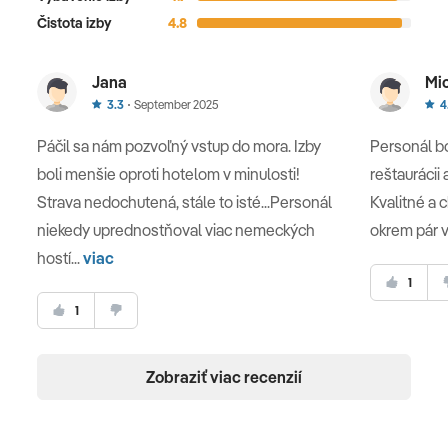
Čistota izby
4.8
Jana
Mi
3.3
September 2025
4
Páčil sa nám pozvoľný vstup do mora. Izby
Personál bo
boli menšie oproti hotelom v minulosti!
reštaurácii 
Strava nedochutená, stále to isté...Personál
Kvalitné a 
niekedy uprednostňoval viac nemeckých
okrem pár ve
hostí...
viac
1
1
Zobraziť viac recenzií