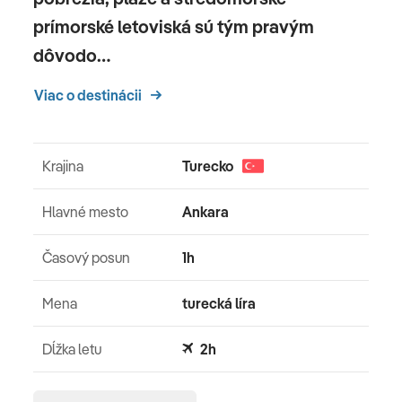
prímorské letoviská sú tým pravým
dôvodo…
Viac o destinácii
Krajina
Turecko
Hlavné mesto
Ankara
Časový posun
1h
Mena
turecká líra
Dĺžka letu
2h