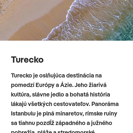
Turecko
Turecko je oslňujúca destinácia na
pomedzí Európy a Ázie. Jeho žiarivá
kultúra, slávne jedlo a bohatá história
lákajú všetkých cestovateľov. Panoráma
Istanbulu je plná minaretov, rímske ruiny
sa tiahnu pozdĺž západného a južného
pobrežia, pláže a stredomorské