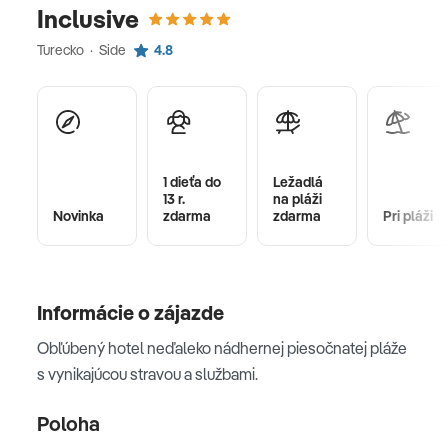
Inclusive
Turecko · Side
4.8
1 dieťa do
Ležadlá
13 r.
na pláži
Novinka
zdarma
zdarma
Pri pláži
Informácie o zájazde
Obľúbený hotel neďaleko nádhernej piesočnatej pláže
s vynikajúcou stravou a službami.
Poloha