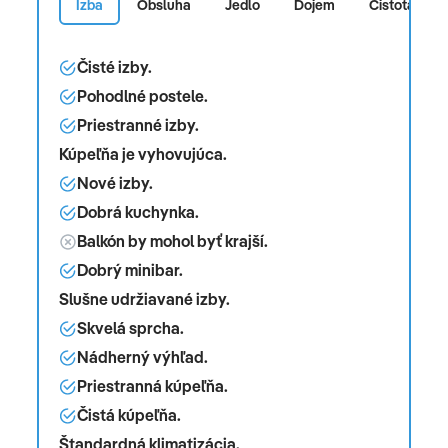
Izba
Obsluha
Jedlo
Dojem
Čistota
Čisté izby.
Pohodlné postele.
Priestranné izby.
Kúpeľňa je vyhovujúca.
Nové izby.
Dobrá kuchynka.
Balkón by mohol byť krajší.
Dobrý minibar.
Slušne udržiavané izby.
Skvelá sprcha.
Nádherný výhľad.
Priestranná kúpeľňa.
Čistá kúpeľňa.
Štandardná klimatizácia.