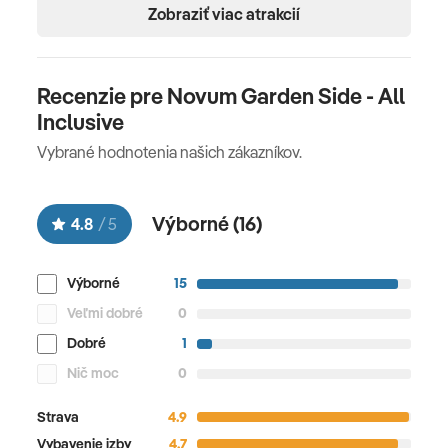
Zobraziť viac atrakcií
Recenzie pre Novum Garden Side - All
Inclusive
Vybrané hodnotenia našich zákazníkov.
Výborné (
16
)
4.8
/
5
Výborné
15
Veľmi dobré
0
Dobré
1
Nič moc
0
Strava
4.9
Vybavenie izby
4.7