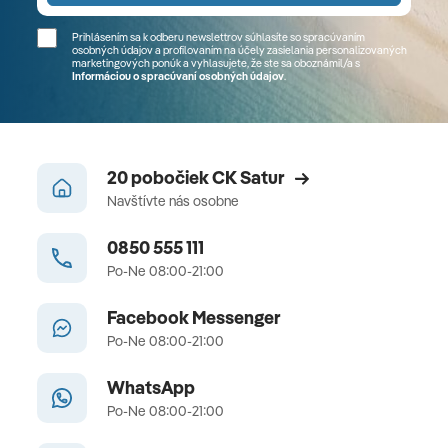
Prihlásením sa k odberu newslettrov súhlasíte so spracúvaním
osobných údajov a profilovaním na účely zasielania personalizovaných
marketingových ponúk a vyhlasujete, že ste sa
oboznámil/a
s
Informáciou o spracúvaní osobných údajov
.
20 pobočiek CK Satur
Navštívte nás osobne
0850 555 111
Po-Ne 08:00-21:00
Facebook Messenger
Po-Ne 08:00-21:00
WhatsApp
Po-Ne 08:00-21:00