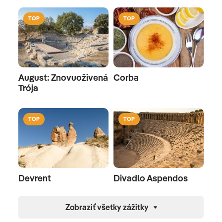
TOP
TOP
August: Znovuoživená
Corba
Trója
TOP
TOP
Devrent
Divadlo Aspendos
Zobraziť všetky zážitky