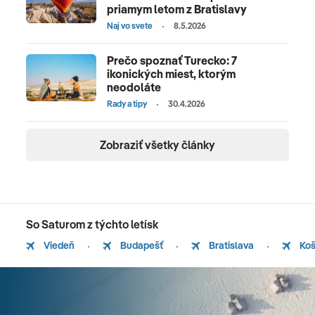
priamym letom z Bratislavy
Naj vo svete
8.5.2026
Prečo spoznať Turecko: 7
ikonických miest, ktorým
neodoláte
Rady a tipy
30.4.2026
Zobraziť všetky články
So Saturom z týchto letísk
Viedeň
Budapešť
Bratislava
Koš