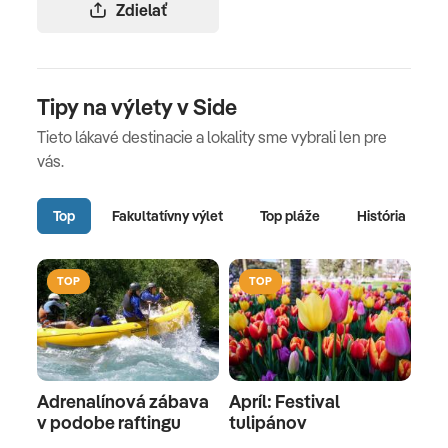
Zdielať
Tipy na výlety v Side
Tieto lákavé destinacie a lokality sme vybrali len pre
vás.
Top
Fakultatívny výlet
Top pláže
História
TOP
TOP
Adrenalínová zábava
Apríl: Festival
v podobe raftingu
tulipánov