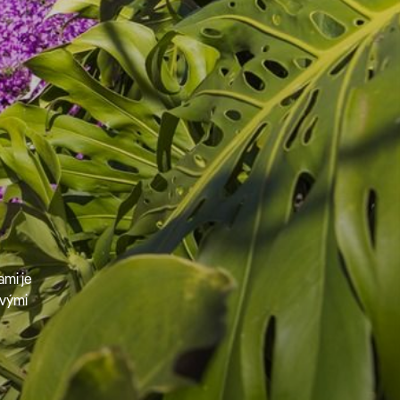
mi je
ivými