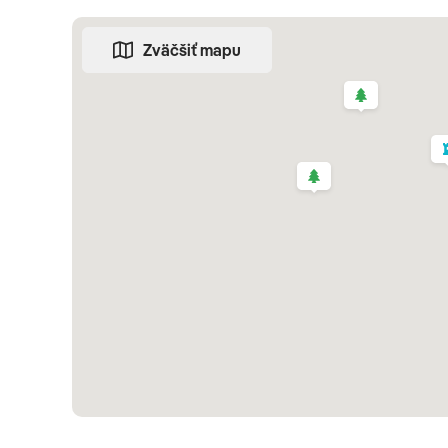
v krásnom mestskom parku Sv. Kataríny. Navštívime tiež p
Zväčšiť mapu
Kostol Monte
Madeirské víno
Záhrada Monte Palace
3. deň
CAMARA DE LOBOS - CABO GIRAO - PORTO MONIZ 
Dnes nás čaká celodenný výlet do západnej časti ostr