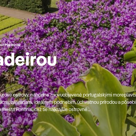
our Madeirou
adeirou
purové ostrovy, náhodne znovuobjavené portugalskými moreplavca
alácmi, záhradami, ideálnym podnebím, úchvatnou prírodou a pôsob
esta Funchal, cez tie najkrajšie ostrovné...