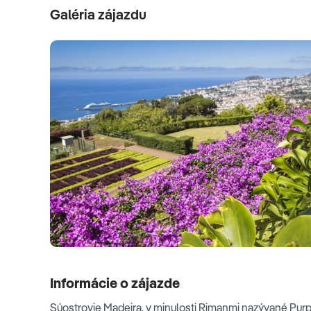
privedie najskôr do mestečka
Camara de Lobos
, kde W
Galéria zájazdu
návštev Madeiry. Necháme sa uchvátiť výhľadom z druh
bude pokračovať cez horské sedlo Encumeada
-
jedno 
Naše kroky povedú aj do mestečka
Porto Moniz
, ktoré
z lávových bazénikov. Bazéniky sú plnené vodami Atlan
cestovateľov jedného z najpôsobivejších miest Madeir
Noiva (Nevestin závoj). Dnešný deň zakončíme v prír
Câmara de Lobos
Cabo Girao
Informácie o zájazde
Porto Moniz
Súostrovie Madeira, v minulosti Rimanmi nazývané Pu