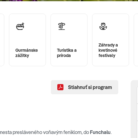
Záhrady a
Gurmánske
Turistika a
kvetinové
zážitky
príroda
festivaly
Stiahnuť si program
aj mesta presláveného voňavým feniklom, do
Funchalu
.