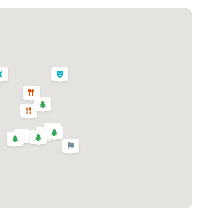
ark Municipal, katedrálu i radnicu. Návrat do hotela.
- SAO VICENTE
ova. Hlavná cesta ostrova Estrada Monumental nás