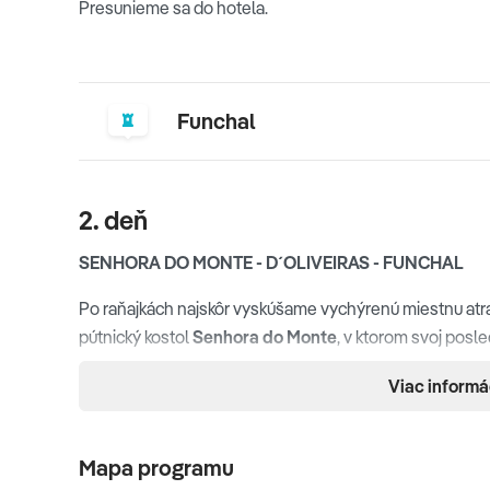
Presunieme sa do hotela.
Funchal
2. deň
SENHORA DO MONTE - D´OLIVEIRAS - FUNCHAL
Po raňajkách najskôr vyskúšame vychýrenú miestnu atra
pútnický kostol
Senhora do Monte
, v ktorom svoj posl
Habsburgovcov a poprechádzame sa
v záhradách
Mont
Viac informá
mesta Monte, kde si môžeme v miestnej tržnici vychutna
pivniciach ostrova
D´Oliveiras
ochutnáme madeirské ví
ktoré sa pýši mnohými pamiatkami. Monumentálne palác
Mapa programu
subtropickými parkami, kostoly a kláštory, ako aj zaují