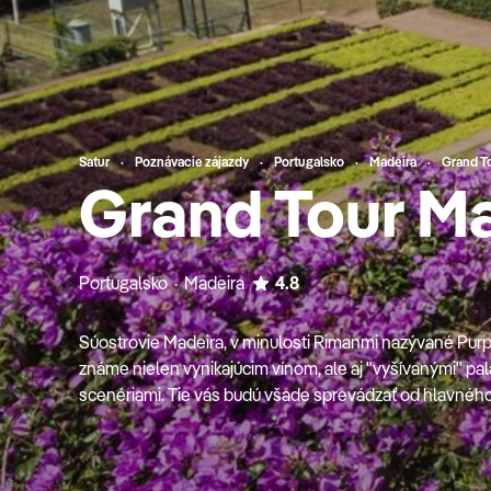
Satur
Poznávacie zájazdy
Portugalsko
Madeira
Grand T
Grand Tour M
Portugalsko · Madeira
4.8
Súostrovie Madeira, v minulosti Rimanmi nazývané Pur
známe nielen vynikajúcim vínom, ale aj "vyšívanými" p
scenériami. Tie vás budú všade sprevádzať od hlavného m