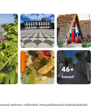
inston Churchill trávil istý čas maľovaním obrazov v dobe
ého najvyššieho útesu sveta, a to
Cabo Girao
. Náš výlet
z kúzelných miest Madeiry, kde si užijeme krásne výhľady.
 je známe unikátnym prírodným kúpaliskom tvoreným
tiku. Popoludní sa presunieme cez Seixal, pre mnohých
y. Magický svojim 110 m vysokým vodopádom Véu da
odnom poklade
Sao Vicente
. Návrat do hotela.
46+
Zobraziť
rpurové ostrovy, náhodne znovuobjavené portugalskými