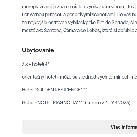
moreplavcami je známe nielen vynikajúcim vínom, ale a
Sao Vicente
úchvatnou prírodou a pôsobivými scenériami. Tie vás 
tie najkrajšie ostrovné vyhliadky ako Eira do Serrado, č
mestá ako Santana, C
âmara de Lobos, ktoré si obľúbila a
4. deň
Ubytovanie
PICO DOS BARCELOS - CURRAL DAS FREIRAS - FU
Dnešný deň začneme na vyhliadke
Pico dos Barcelos
,
7 x v hoteli 4*
na Funchal a jeho okolie. Naše kroky povedú ďalej do v
orientačný hotel - môže sa v jednotlivých termínoch me
obdivovať dramatickú prírodnú scenériu. Vyvezieme sa n
sedla Eira do Serrado s uchvacujúcim výhľadom na okoli
Hotel GOLDEN RESIDENCE****
navštívime
House Museum of Frederico de Freitas
-
–
Hotel ENOTEL MAGNOLIA**** ( termín 2.4.- 9.4.2026)
Santa Clara
. Návrat na hotel.
Stravovanie
Viac inform
Pico dos Barcelos
7x polpenzia (raňajky a večere, z toho 1 x folklórna večer