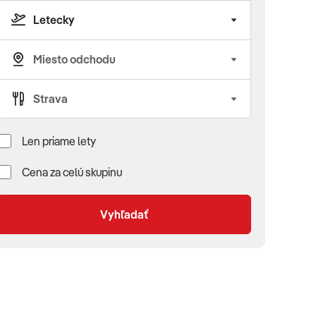
Len priame lety
Cena za celú skupinu
Vyhľadať