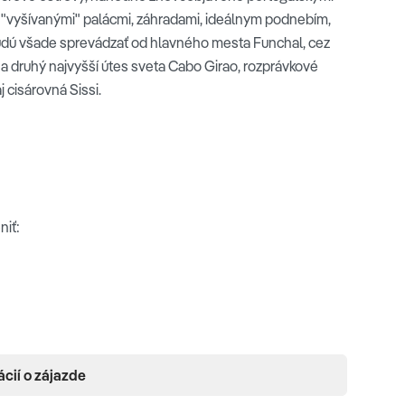
j "vyšívanými" palácmi, záhradami, ideálnym podnebím,
budú všade sprevádzať od hlavného mesta Funchal, cez
i na druhý najvyšší útes sveta Cabo Girao, rozprávkové
j cisárovná Sissi.
NCHAL
 z ktorej sa nám naskytne úžasný panoramatický výhľad
nútrozemia. Údolie mníšok
Curral das Freiras
nám dovolí
niť:
a jedno z najkrajších miest na ostrove, do horského
té hory. Na záver dňa sa vrátime do
Funchalu
, kde
prezrieme si krásny meštiansky dom zo 17 str. a
kláštor
ácií o zájazde
a)