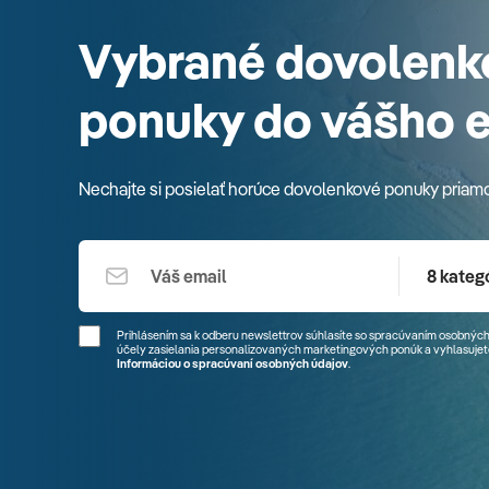
Vybrané dovolenk
ponuky do vášho 
Nechajte si posielať horúce dovolenkové ponuky priam
8 kategó
Prihlásením sa k odberu newslettrov súhlasíte so spracúvaním osobných
účely zasielania personalizovaných marketingových ponúk a vyhlasujete
Informáciou o spracúvaní osobných údajov
.