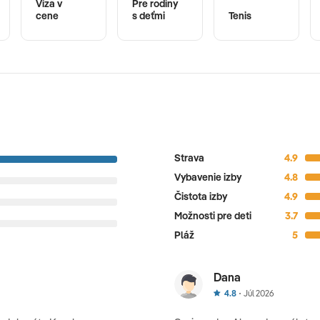
Víza v
Pre rodiny
cene
s deťmi
Tenis
Strava
4.9
Vybavenie izby
4.8
Čistota izby
4.9
Možnosti pre deti
3.7
Pláž
5
Dana
4.8
Júl 2026