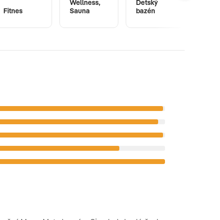
Wellness,
Detský
akcio
Fitnes
Sauna
bazén
paušá