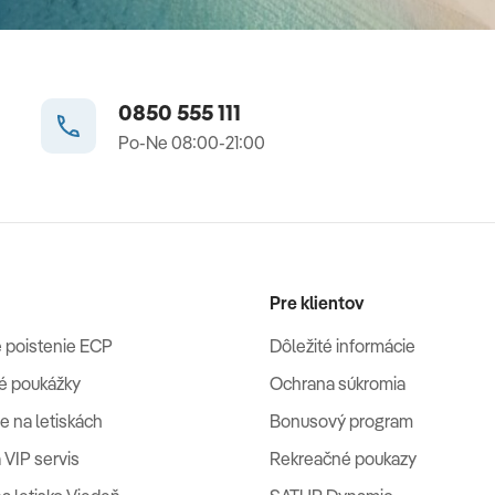
0850 555 111
Po-Ne 08:00-21:00
Pre klientov
 poistenie ECP
Dôležité informácie
é poukážky
Ochrana súkromia
e na letiskách
Bonusový program
 VIP servis
Rekreačné poukazy