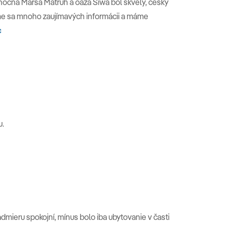
očná Marsa Matruh a oáza Siwa bol skvelý, česky
me sa mnoho zaujímavých informácii a máme
c
u.
dmieru spokojní, mínus bolo iba ubytovanie v časti