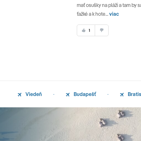
mať osušky na pláži a tam by 
ťažké a k hote...
viac
1
Viedeň
Budapešť
Brati