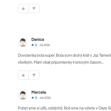
Danica
5
Júl 2026
Dovolenka bola super. Bola som druhý krát v Jaz Tameri
všetkým. Mám však pripomienky k letovým časom...
Marcela
5
Jún 2026
Pobyt sme si užili, oddýchli. Boli sme na výlete v Oáze 