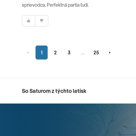
sprievodca. Perfektná partia ľudí.
1
2
3
…
25
So Saturom z týchto letísk