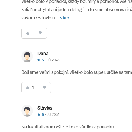
Všetko bolo v poriadku, každý bol milý a pomohol. Ale n
zatiaľ nechytal ani jeden delegát a to sme absolvovali
vašou cestovkou. ...
viac
Dana
5
Júl 2026
Boli sme veľmi spokojní, všetko bolo super, určite sa tam
1
Slávka
5
Júl 2026
Na fakultatívnom výlete bolo všetko v poriadku.