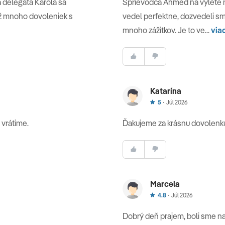
a delegáta Karola sa
Sprievodca Ahmed na výlete n
 už mnoho dovoleniek s
vedel perfektne, dozvedeli s
mnoho zážitkov. Je to ve...
via
Katarína
5
Júl 2026
 vrátime.
Ďakujeme za krásnu dovolenk
Marcela
4.8
Júl 2026
Dobrý deň prajem, boli sme na