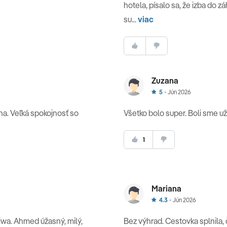
hotela, písalo sa, že izba do záh
su...
viac
Zuzana
5
Jún 2026
na. Veľká spokojnosť so
Všetko bolo super. Boli sme už
1
Mariana
4.3
Jún 2026
Siwa. Ahmed úžasný, milý,
Bez výhrad. Cestovka splnila, 