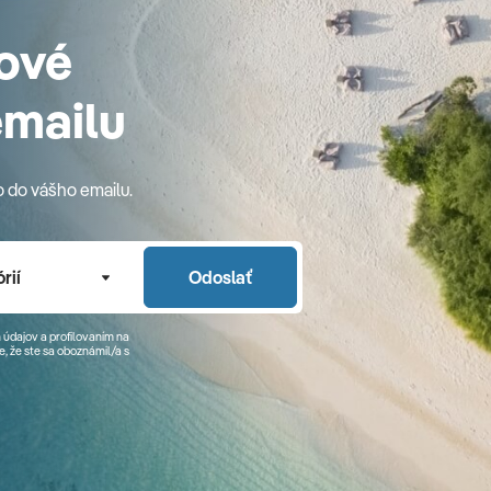
ové
emailu
o do vášho emailu.
rií
Odoslať
 údajov a profilovaním na
, že ste sa
oboznámil/a
s