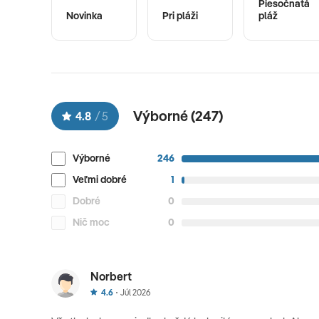
Piesočnatá
Novinka
Pri pláži
pláž
Výborné (
247
)
4.8
/
5
Výborné
246
Veľmi dobré
1
Dobré
0
Nič moc
0
Norbert
4.6
Júl 2026