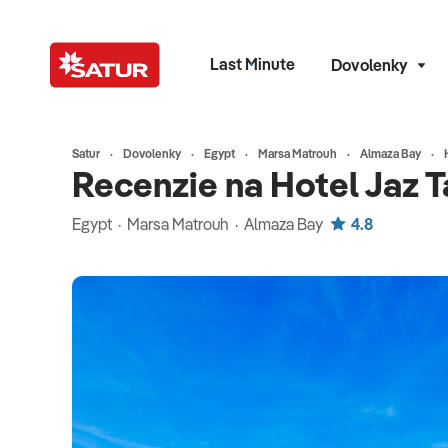
Last Minute
Dovolenky
Satur
Dovolenky
Egypt
Marsa Matrouh
Almaza Bay
Recenzie na Hotel Jaz 
Egypt · Marsa Matrouh · Almaza Bay
4.8