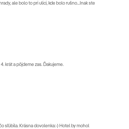
rady, ale bolo to pri ulici, kde bolo rušno...Inak ste
 4. krát a pôjdeme zas. Ďakujeme.
čo sľúbila. Krásna dovolenka:-) Hotel by mohol