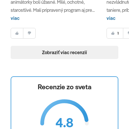
animátorky boli úžasné. Milé, ochotné,
nezvládnuté
starostlivé. Mali pripravený program aj pre...
taniere, príb
viac
viac
1
Zobraziť viac recenzií
Recenzie zo sveta
4.8