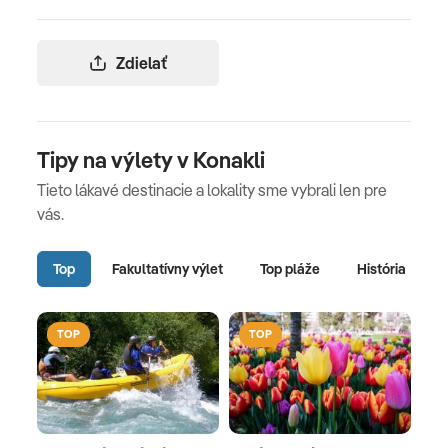
Zdielať
Tipy na výlety v Konakli
Tieto lákavé destinacie a lokality sme vybrali len pre
vás.
Top
Fakultatívny výlet
Top pláže
História
TOP
TOP