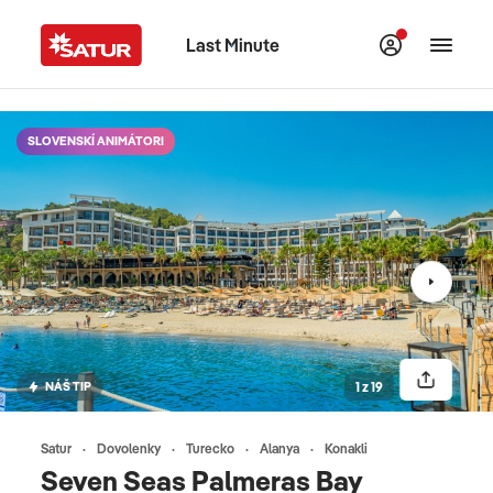
Last Minute
SLOVENSKÍ ANIMÁTORI
NÁŠ TIP
1 z 19
Satur
Dovolenky
Turecko
Alanya
Konakli
Seven Seas Palmeras Bay