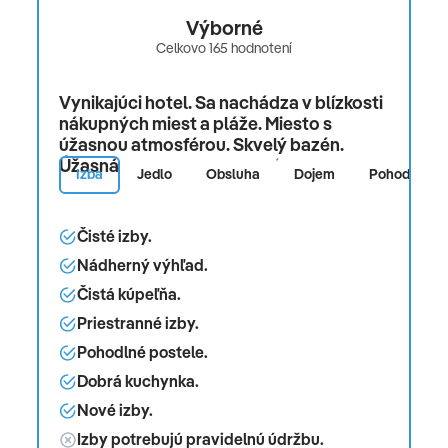
Výborné
Celkovo 165 hodnotení
Vynikajúci hotel. Sa nachádza v blízkosti
nákupných miest a pláže. Miesto s
úžasnou atmosférou. Skvelý bazén.
Úžasná izba. Nádherná pláž.
Izba
Jedlo
Obsluha
Dojem
Pohodlie
Čisté izby.
Nádherný výhľad.
Čistá kúpeľňa.
Priestranné izby.
Pohodlné postele.
Dobrá kuchynka.
Nové izby.
Izby potrebujú pravidelnú údržbu.