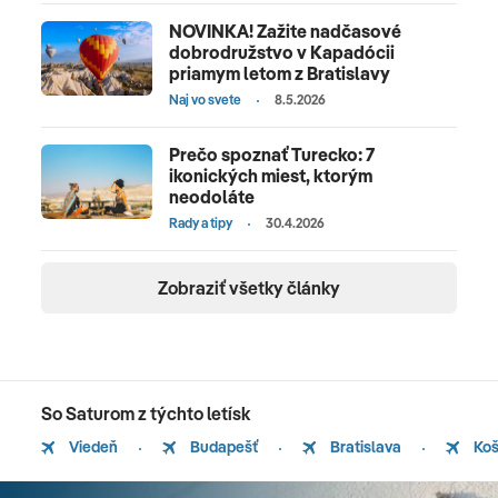
NOVINKA! Zažite nadčasové
dobrodružstvo v Kapadócii
priamym letom z Bratislavy
Naj vo svete
8.5.2026
Prečo spoznať Turecko: 7
ikonických miest, ktorým
neodoláte
Rady a tipy
30.4.2026
Zobraziť všetky články
So Saturom z týchto letísk
Viedeň
Budapešť
Bratislava
Koš