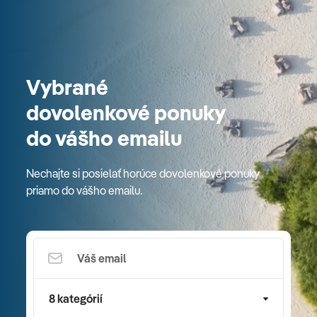
Vybrané
dovolenkové ponuky
do vášho emailu
Nechajte si posielať horúce dovolenkové ponuky
priamo do vášho emailu.
8 kategórií