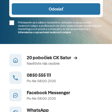
Odoslať
Prihlásením sa k odberu newslettrov súhlasíte so spracúvaním
osobných údajov a profilovaním na účely zasielania personalizovaných
marketingových ponúk a vyhlasujete, že ste sa
oboznámil/a
s
Informáciou o spracúvaní osobných údajov
.
20 pobočiek CK Satur
Navštívte nás osobne
0850 555 111
Po-Ne 08:00-21:00
Facebook Messenger
Po-Ne 08:00-21:00
WhatsApp