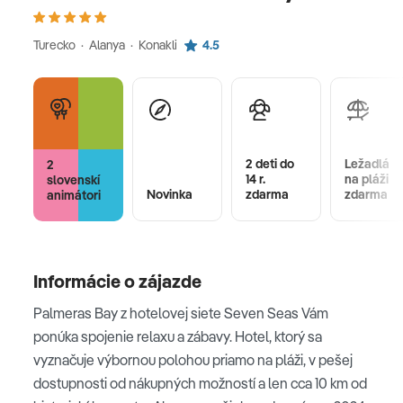
Turecko · Alanya · Konakli
4.5
2 deti do
Ležadlá
2
14 r.
na pláži
slovenskí
Novinka
zdarma
zdarma
animátori
Informácie o zájazde
Palmeras Bay z hotelovej siete Seven Seas Vám
ponúka spojenie relaxu a zábavy. Hotel, ktorý sa
vyznačuje výbornou polohou priamo na pláži, v pešej
dostupnosti od nákupných možností a len cca 10 km od