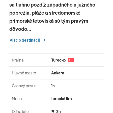
sa tiahnu pozdĺž západného a južného
pobrežia, pláže a stredomorské
prímorské letoviská sú tým pravým
dôvodo…
Viac o destinácii
Krajina
Turecko
Hlavné mesto
Ankara
Časový posun
1h
Mena
turecká líra
Dĺžka letu
2h