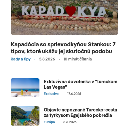
Kapadócia so sprievodkyňou Stankou: 7
tipov, ktoré ukážu jej skutočnú podobu
Rady a tipy
5.8.2026
10 minút čítania
Exkluzívna dovolenka v "tureckom
Las Vegas"
Exclusive
17.6.2026
Objavte nepoznané Turecko: cesta
za tyrkysom Egejského pobrežia
Európa
8.6.2026