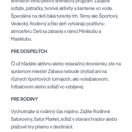
animátori vedú pestrý animačný program. Zažijete
súťaže, pátračky, tvorivé aktivity a šantenie vo vode.
Špeciálne na deti čaká turecký trh. Témy ako Športový,
Vedecký, Rodinný a Eko deň vytvárajú pozitívnu
atmosféru. Deti sa zabavia v rámci Miniklubu a
Maxiklubu.
PRE DOSPELÝCH
Či už hľadáte aktívnu alebo relaxačnú dovolenku, ste na
správnom mieste! Zábava nebude chýbať ani na
rôznych športových turnajoch, ako volejbalovom,
futbalovom alebo súťaži vo vybíjanej.
PRE RODINY
Vychutnajte si rodinný čas naplno. Zažite Rodinné
Saturoviny, Satur Market, súťaž v stavaní hradov alebo
plážové hry priamo v destinácii.