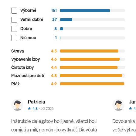
Výborné
151
Veľmi dobré
37
Dobré
8
Nič moc
1
Strava
4.5
Vybavenie izby
4.6
Čistota izby
4.4
Možnosti pre deti
4.8
Pláž
4.9
Patricia
Ja
4.8
Júl 2026
4
Inštrukcie delegátov boli jasné, všetci boli
Dovolenka 
usmiati a milí, nemám čo vytknúť. Dievčatá
veľké výhra