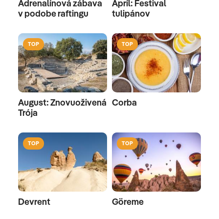
Adrenalínová zábava
Apríl: Festival
v podobe raftingu
tulipánov
TOP
TOP
August: Znovuoživená
Corba
Trója
TOP
TOP
Devrent
Göreme