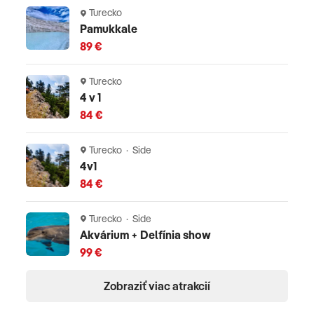
Turecko
Pamukkale
89 €
Turecko
4 v 1
84 €
Turecko · Side
4v1
84 €
Turecko · Side
Akvárium + Delfínia show
99 €
Zobraziť viac atrakcií