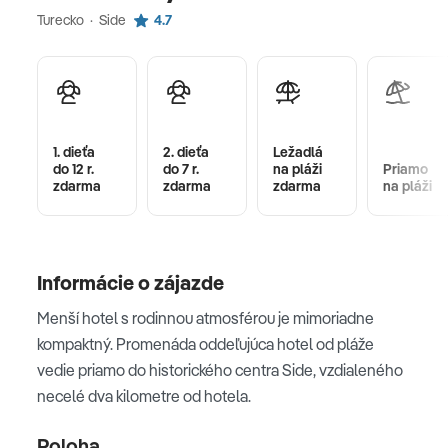
Turecko · Side
4.7
1. dieťa
2. dieťa
Ležadlá
do 12 r.
do 7 r.
na pláži
Priamo
zdarma
zdarma
zdarma
na pláži
Informácie o zájazde
Menší hotel s rodinnou atmosférou je mimoriadne
kompaktný. Promenáda oddeľujúca hotel od pláže
vedie priamo do historického centra Side, vzdialeného
necelé dva kilometre od hotela.
Poloha