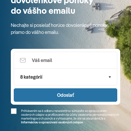
dovolenkové ponuky
do vášho emailu
Nechajte si posielať horúce dovolenkové ponuky
priamo do vášho emailu.
8 kategórií
Odoslať
Prihlásením sa k odberu newslettrov súhlasíte so spracúvaním
osobných údajov a profilovaním na účely zasielania personalizovaných
marketingových ponúk a vyhlasujete, že ste sa
oboznámil/a
s
Informáciou o spracúvaní osobných údajov
.