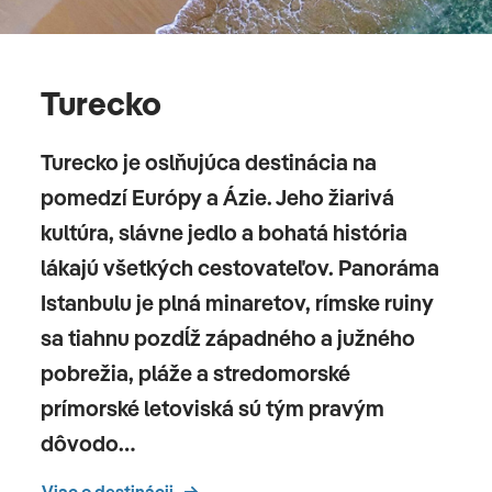
Turecko
Turecko je oslňujúca destinácia na
pomedzí Európy a Ázie. Jeho žiarivá
kultúra, slávne jedlo a bohatá história
lákajú všetkých cestovateľov. Panoráma
Istanbulu je plná minaretov, rímske ruiny
sa tiahnu pozdĺž západného a južného
pobrežia, pláže a stredomorské
prímorské letoviská sú tým pravým
dôvodo…
Viac o destinácii