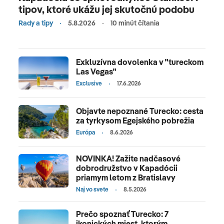
tipov, ktoré ukážu jej skutočnú podobu
Rady a tipy
5.8.2026
10 minút čítania
Exkluzívna dovolenka v "tureckom
Las Vegas"
Exclusive
17.6.2026
Objavte nepoznané Turecko: cesta
za tyrkysom Egejského pobrežia
Európa
8.6.2026
NOVINKA! Zažite nadčasové
dobrodružstvo v Kapadócii
priamym letom z Bratislavy
Naj vo svete
8.5.2026
Prečo spoznať Turecko: 7
ikonických miest, ktorým