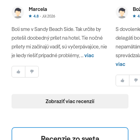
Marcela
Bo
4.8
Júl 2026
4
Boli sme v Sandy Beach Side. Tak určite by
S dovolenko
potešil doobedný prílet na hotel. Tie nočné
delegáti bol
prílety mi začínajú vadiť, sú vyčerpávajúce, nie
nepamätám 
je kedy riešiť prípadné problémy, ...
viac
sprevádzala 
viac
Zobraziť viac recenzií
Recenzie zo sveta