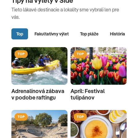
Tipy na výlety v Side
Tieto lákavé destinacie a lokality sme vybrali len pre
vás.
Top
Fakultatívny výlet
Top pláže
História
TOP
TOP
Adrenalínová zábava
Apríl: Festival
v podobe raftingu
tulipánov
TOP
TOP