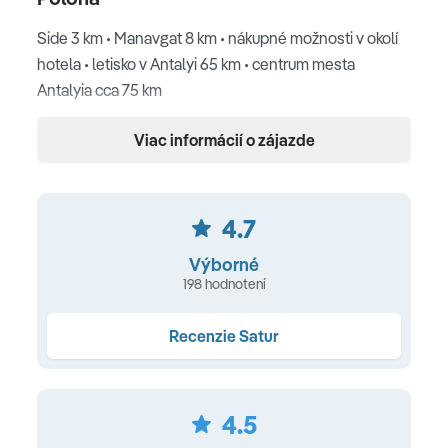
Side 3 km • Manavgat 8 km • nákupné možnosti v okolí
hotela • letisko v Antalyi 65 km • centrum mesta
Antalyia cca 75 km
Pláž
Viac informácií o zájazde
piesočnatá pláž priamo pri hoteli • ležadlá, slnečníky a
osušky zdarma • vodné športy (za poplatok)
4.7
Ubytovanie
Výborné
198 hodnotení
centrálna klimatizácia • kúpeľňa • sušič vlasov • SAT TV •
trezor (za poplatok) • minibar (pri príchode naplnený
Recenzie Satur
vodou) • Wi-Fi
Typy ubytovania
4.5
Dvojlôžková izba
s možnosťou prísteľky (15-25 m²,