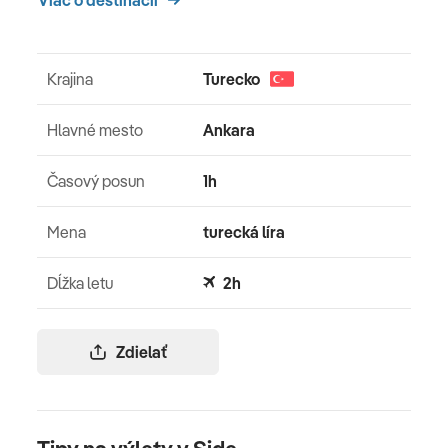
Krajina
Turecko
Hlavné mesto
Ankara
Časový posun
1h
Mena
turecká líra
Dĺžka letu
2h
Zdielať