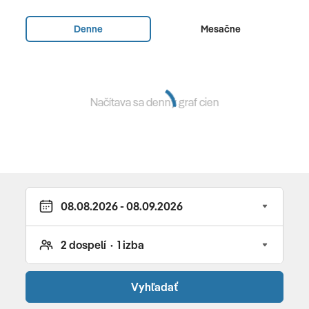
Vybavenie a služby hotela
Denne
Mesačne
zrekonštruovaný v zime 2016 • 261 izieb • vstupná hala s
recepciou • reštaurácia • Wi-Fi • sauna • turecké kúpele •
masáže a procedúry SPA centra za poplatok • obchody
• bary (lobby bar otvorený 24 h, po polnoci za poplatok)
Načítava sa denný graf cien
• disco • bazén • detský bazén • detské ihrisko • boccia •
šípky • stolný tenis • gymnastika • vodné športy (za
poplatok) • fitnes • basketbal • plážový volejbal • denné
a večerné animácie • kaderník (za poplatok) • doktor (za
poplatok)
Pre deti
miniklub (4 – 11 r.) • bazén • ihrisko • minidisco • detská
stolička • detská postieľka • detská strava na vyžiadanie
Vyhľadať
Reštaurácie