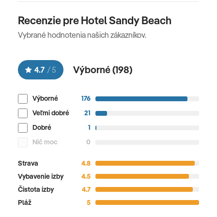
Recenzie pre Hotel Sandy Beach
Vybrané hodnotenia našich zákazníkov.
Výborné (
198
)
4.7
/
5
Výborné
176
Veľmi dobré
21
Dobré
1
Nič moc
0
Strava
4.8
Vybavenie izby
4.5
Čistota izby
4.7
Pláž
5