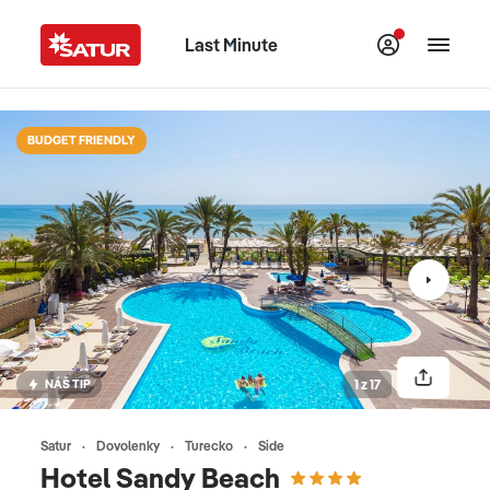
Last Minute
BUDGET FRIENDLY
NÁŠ TIP
1 z 17
Satur
Dovolenky
Turecko
Side
Hotel Sandy Beach