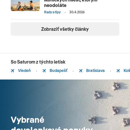
neodoláte
Rady a tipy
30.4.2026
Zobraziť všetky články
So Saturom z týchto letísk
Viedeň
Budapešť
Bratislava
Koš
Vybrané