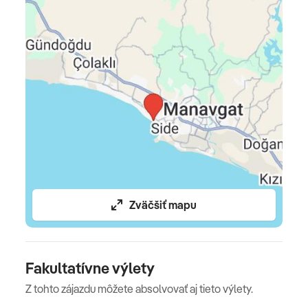
podľa počtu zvolených nocí, stravovanie podľa typu
kapacity, poistenie insolventnosti, delegáta CK na
telefóne 24/7
Celková cena nezahŕňa
Komplexné cestovné poistenie
Oficiálne hodnotenie
****
Zväčšiť mapu
Fakultatívne výlety
Z tohto zájazdu môžete absolvovať aj tieto výlety.