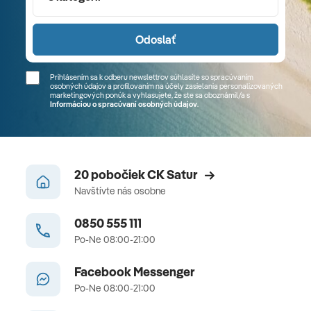
Odoslať
Prihlásením sa k odberu newslettrov súhlasíte so spracúvaním
osobných údajov a profilovaním na účely zasielania personalizovaných
marketingových ponúk a vyhlasujete, že ste sa
oboznámil/a
s
Informáciou o spracúvaní osobných údajov
.
20 pobočiek CK Satur
Navštívte nás osobne
0850 555 111
Po-Ne 08:00-21:00
Facebook Messenger
Po-Ne 08:00-21:00