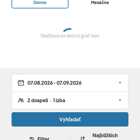
Denne
Mesačne
(za poplatok) • plážový bar a a la carte talianska •
wellness služby • vonkajšie bazény • ležadlá, slnečníky
a osušky pri bazéne a na pláži • vírivka • animácie pre
dospelých • živá hudba • kurzy varenia • tanečné kurzy •
Načítava sa denný graf cien
diskotéka / nočný klub • Wi-Fi (zdarma) • kaderníctvo •
požičovňa áut • zmenáreň • lekár • amfiteáter • Zumba •
lekcie tanca • jóga • pilates • gymnastika • vodné pólo •
vodná gymnastika • 4 tenisové kurty • futbal • boccia •
plážový volejbal • stolný tenis • šípky • lukostreľba •
vodné športy na pláži (za poplatok)
Pre deti
detský park • mini klub (4-10 rokov) • Young klub (11 - 15
rokov) • detský bazén so šmýkačkami • detská diskotéka
Vyhľadať
Reštaurácie
Najbližších
Filter