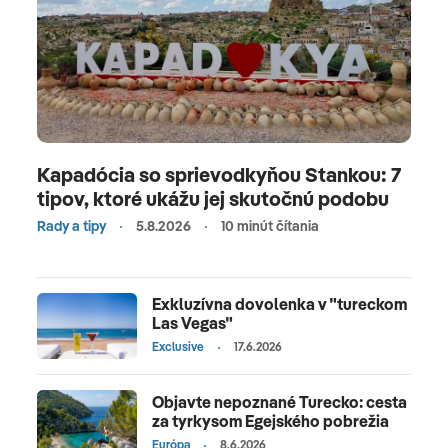
Kapadócia so sprievodkyňou Stankou: 7
tipov, ktoré ukážu jej skutočnú podobu
Rady a tipy
5.8.2026
10 minút čítania
Exkluzívna dovolenka v "tureckom
Las Vegas"
Exclusive
17.6.2026
Objavte nepoznané Turecko: cesta
za tyrkysom Egejského pobrežia
Európa
8.6.2026