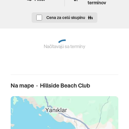
termínov
Main Restaurant
(hlavná reštaurácia - miestna,
stredomorská a turecká kuchyňa)
•
Pasha on the Bay
Cena za celú skupinu
Restaurant
(na pláži, à la carte, nutnosť rezervácie
vopred) •
Beach Bar & Restaurant
(talianska kuchyňa,
na pláži, nutnosť rezervácie vopred)
Načítavajú sa termíny
Celková cena zahŕňa
leteckú dopravu, ubytovanie, stravovanie, poistenie
insolvenstnosti, servisný poplatky (letiskové poplatky,
bezpečnostná taxa, iné poplatky súvisiace s vykonaním
leteckej dopravy), palivový príplatok
Na mape · Hillside Beach Club
Celková cena nezahŕňa
komplexné cestovné poistenie - viac informácií v CK
SATUR