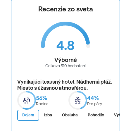
Recenzie zo sveta
4.8
Výborné
Celkovo 510 hodnotení
Vynikajúci luxusný hotel. Nádherná pláž.
Miesto s úžasnou atmosférou.
56%
44%
Rodina
Pre páry
Dojem
Izba
Obsluha
Pohodlie
Vybaven