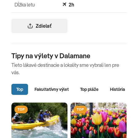
Dĺžka letu
2h
Zdielať
Tipy na výlety v Dalamane
Tieto lákavé destinacie a lokality sme vybrali len pre
vás.
Top
Fakultatívny výlet
Top pláže
História
TOP
TOP