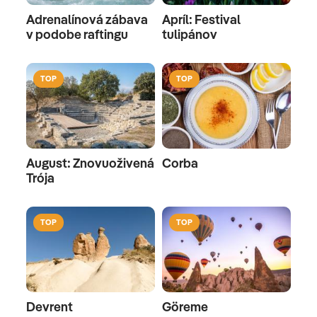
Adrenalínová zábava
Apríl: Festival
v podobe raftingu
tulipánov
TOP
TOP
August: Znovuoživená
Corba
Trója
TOP
TOP
Devrent
Göreme