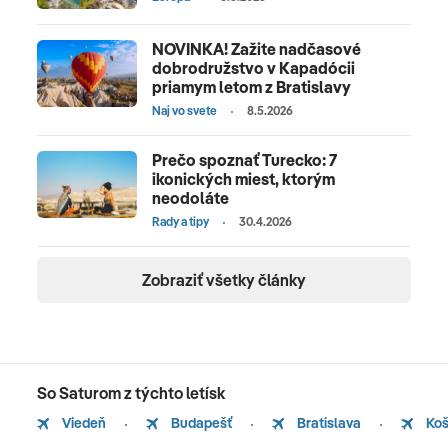
NOVINKA! Zažite nadčasové
dobrodružstvo v Kapadócii
priamym letom z Bratislavy
Naj vo svete
8.5.2026
Prečo spoznať Turecko: 7
ikonických miest, ktorým
neodoláte
Rady a tipy
30.4.2026
Zobraziť všetky články
So Saturom z týchto letísk
Viedeň
Budapešť
Bratislava
Koš