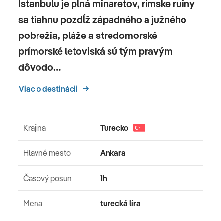
Istanbulu je plná minaretov, rímske ruiny
sa tiahnu pozdĺž západného a južného
pobrežia, pláže a stredomorské
prímorské letoviská sú tým pravým
dôvodo…
Viac o destinácii
Krajina
Turecko
Hlavné mesto
Ankara
Časový posun
1h
Mena
turecká líra