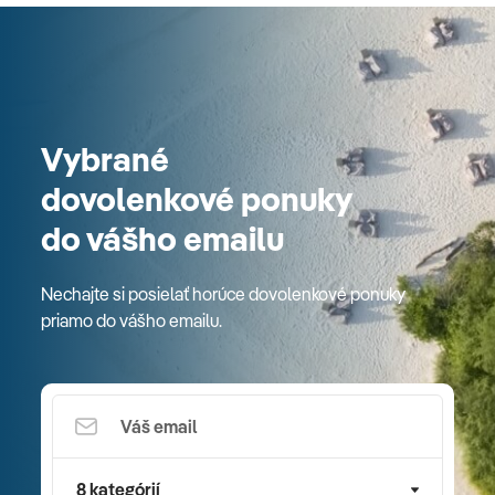
Vybrané
dovolenkové ponuky
do vášho emailu
Nechajte si posielať horúce dovolenkové ponuky
priamo do vášho emailu.
8 kategórií