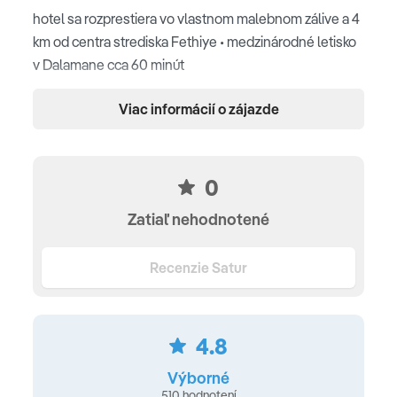
hotel sa rozprestiera vo vlastnom malebnom zálive a 4
km od centra strediska Fethiye • medzinárodné letisko
v Dalamane cca 60 minút
Pláž
Viac informácií o zájazde
vlastná štrkovo - piesočnatá pláž ocenená modrou
vlajkou • slnečníky, ležadlá a osušky (zdarma) • plážový
0
bar a reštaurácia
Zatiaľ nehodnotené
Ubytovanie
Recenzie Satur
balkón alebo terasa • klimatizácia • súkromná kúpeľňa
so sprchou • sušič na vlasy • LCD TV • Wi–Fi (zdarma) •
telefón • minibar • servis na prípravu kávy alebo čaju
4.8
Typy izieb
Double room
(30 m2, pre 2 osoby, výhľad do záhrady,
Výborné
510 hodnotení