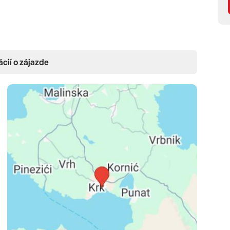
sušič na vlasy • LCD SAT TV • WI-FI • telefón • trezor
ácií o zájazde
ntácia na park) •
Dvojlôžková izba štandard s
elky pre dieťa do 12 r., bez balkóna, orientácia na park) •
prístelky pre dieťa do 12 r., balkón, orientácia na
kolia alebo na morskú stranu) •
Suita 2+2
(46 m2, spálňa
 balkón, orientácia na morskú stranu)
(miestne čapované nápoje k večeri v cene: nealko, víno,
poj v cene)