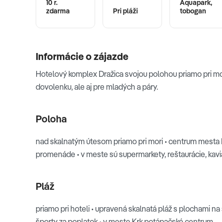
10 r.
Aquapark,
zdarma
Pri pláži
tobogan
Informácie o zájazde
Hotelový komplex Dražica svojou polohou priamo pri mo
dovolenku, ale aj pre mladých a páry.
Poloha
nad skalnatým útesom priamo pri mori • centrum mesta 
promenáde • v meste sú supermarkety, reštaurácie, kavia
Pláž
priamo pri hoteli • upravená skalnatá pláž s plochami n
športy za poplatok • v meste Krk potápačské centrum