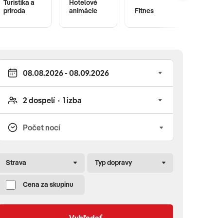
Turistika a
Hotelové
Wi-Fi
príroda
animácie
Fitnes
zdar
Strava
Typ dopravy
Cena za skupinu
Vyhľadať