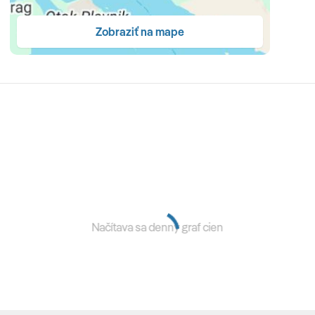
Zobraziť na mape
 a a la carte reštaurácia s terasou • kaviareň • kokteil a
vodou a barom a detský bazén so sladkou vodou • tobogán •
atok • fitnes zdarma • športové aktivity za poplatok:
tolný tenis za poplatok • animačný program pre deti i
u a tanečnými vystúpeniami • internetový kútik zdarma •
ebami • požičovňa bicyklov • chodníky na cykloturistiku •
Načítava sa denný graf cien
oplatok)