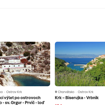
ko · Ostrov Krk
Chorvátsko · Ostrov Krk
í výlet po ostrovoch
Krk – Biserujka - Vrbnik
b - sv. Grgur - Prvič - loď