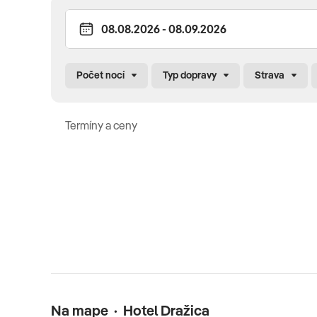
ubytovanie, polpenziu, pobytovú taxu, delegáta CK
na t
Oficiálne hodnotenie
Počet nocí
Typ dopravy
Strava
***
Termíny a ceny
Poznámka
domáce zvieratá nie sú povolené • detská postieľka za p
Na mape · Hotel Dražica