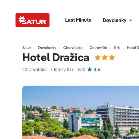
Last Minute
Dovolenky
Satur
Dovolenky
Chorvátsko
Ostrov Krk
Krk
Hotel D
Hotel Dražica
Chorvátsko · Ostrov Krk · Krk
4.6