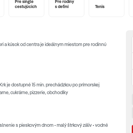
Pre single
Pre rodiny
cestujúcich
s deťmi
Tenis
ri a kúsok od centra je ideálnym miestom pre rodinnú
Krk je dostupné 15 min. prechádzkou po prímorskej
rne, cukrárne, pizzerie, obchodíky
a slnenie s pieskovým dnom • malý štrkový záliv • vodné