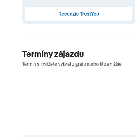
Vybavenie a služby hotela
Recenzie TrustYou
v hoteli 137 izieb • recepcia • reštaurácie: hlavná bufetová
pool bar • bistro na pláži • vonkajší bazén so sladkou 
slnečná terasa s ležadlami, slnečníkmi a uterákmi za popl
tenisové kurty, minigolf, plážový volejbal, badminton a s
Termíny zájazdu
dospelých (júl-august) • zábavné večery so živou hudbo
Termín si môžete vybrať z grafu alebo filtra nižšie
masáže za poplatok • stánok s novinami a plážovými potr
parkovisko zdarma
Pre deti
detský bazén • tobogán • ihrisko • detská postieľka (za p
Celková cena zahŕňa