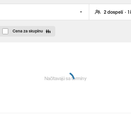
elefóne
v období od 13.06.-12.09.
Cena za skupinu
oplatok 8 Eur/noc (na prepotvrdenie, platba na mieste)
Načítavajú sa termíny