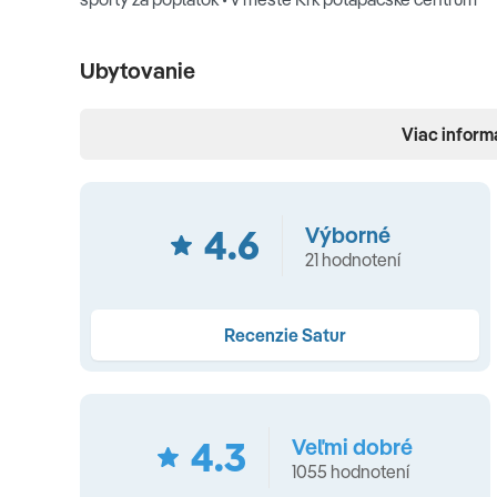
Ubytovanie
klimatizácia • kúpeľňa so sprchovým kútom alebo vaňou • 
Viac inform
TYPY IZIEB
Jednolôžková izba štandard
(20 m2, bez balkóna, orie
4.6
Výborné
možnosťou prístelky
(20 m2, možnosť 1 rozkladacej príst
21 hodnotení
Rodinná izba 4+1
(40 m2, 2 oddelené spálne + možnosť 1 
park) •
Dvojlôžková izba
(20 m2, balkón, orientácia do o
s dvojlôžkom a rozkladacou pohovkou pre 2 deti do 12 r.,
Recenzie Satur
Stravovanie
4.3
Veľmi dobré
polpenzia • raňajky a večere formou bufetových stolov 
1055 hodnotení
pivo) • možnosť doplatenia polpenzie/obedov (jeden ná