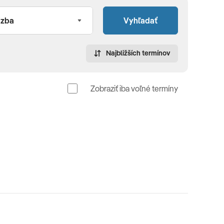
Vyhľadať
Najbližších termínov
Zobraziť iba voľné termíny