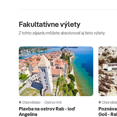
Fakultatívne výlety
Z tohto zájazdu môžete absolvovať aj tieto výlety.
Chorvátsko · Ostrov Krk
Chorváts
Plavba na ostrov Rab - loď
Poznávac
Angelina
Goli - Ra