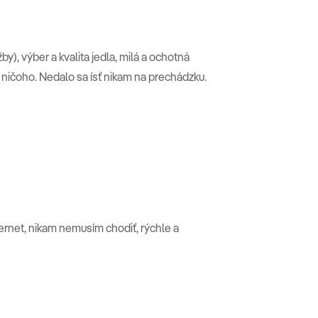
žby), výber a kvalita jedla, milá a ochotná
 ničoho. Nedalo sa ísť nikam na prechádzku.
ternet, nikam nemusím chodiť, rýchle a