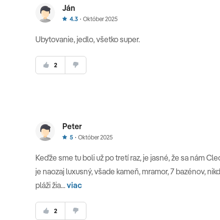
Ján
4.3
Október 2025
Ubytovanie, jedlo, všetko super.
2
Peter
5
Október 2025
Keďže sme tu boli už po tretí raz, je jasné, že sa nám Cle
je naozaj luxusný, všade kameň, mramor, 7 bazénov, nikde
pláži žia...
viac
2