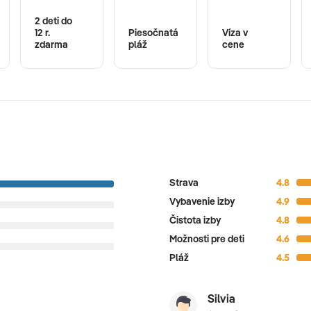
2 deti do
12 r.
Piesočnatá
Víza v
zdarma
pláž
cene
Strava
4.8
Vybavenie izby
4.9
Čistota izby
4.8
Možnosti pre deti
4.6
Pláž
4.5
Silvia