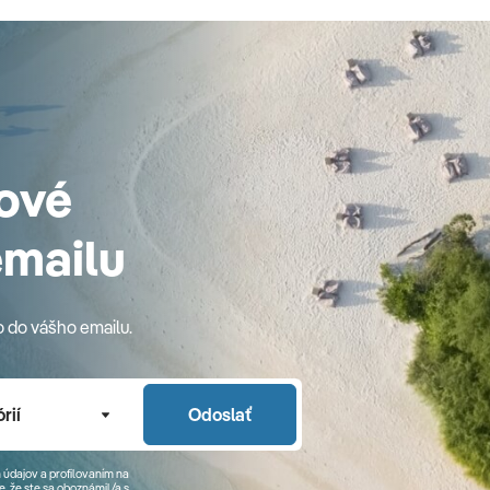
ové
emailu
o do vášho emailu.
rií
Odoslať
 údajov a profilovaním na
, že ste sa
oboznámil/a
s