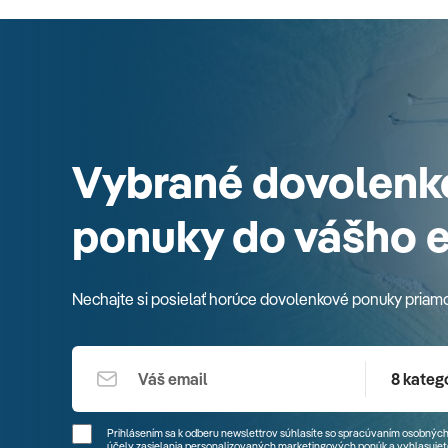
Vybrané dovolenk
ponuky do vášho 
Nechajte si posielať horúce dovolenkové ponuky priam
8 kategó
Prihlásením sa k odberu newslettrov súhlasíte so spracúvaním osobných
účely zasielania personalizovaných marketingových ponúk a vyhlasujete