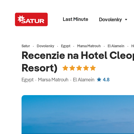
Last Minute
Dovolenky
Satur
Dovolenky
Egypt
Marsa Matrouh
El Alamein
H
Recenzie na Hotel Cleop
Resort)
Egypt · Marsa Matrouh · El Alamein
4.8