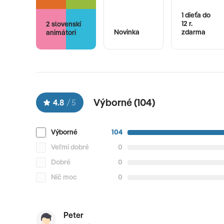
1 dieťa do
12 r.
2 slovenskí
Novinka
zdarma
animátori
Výborné (
104
)
4.8
/
5
Výborné
104
Veľmi dobré
0
Dobré
0
Nič moc
0
Peter