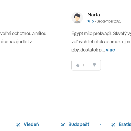
Marta
5
September 2025
s veľmi ochotnou a milou
Egypt milo prekvapil. Skvelý 
 cena aj odlet z
voľných lehátok a samozrejme 
izby, dostatok pi...
viac
1
Viedeň
Budapešť
Brati