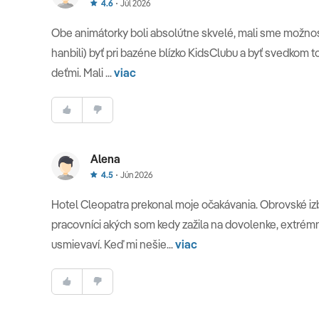
4.6
Júl 2026
Obe animátorky boli absolútne skvelé, mali sme možnos
hanbili) byť pri bazéne blízko KidsClubu a byť svedkom t
deťmi. Mali ...
viac
Alena
4.5
Jún 2026
Hotel Cleopatra prekonal moje očakávania. Obrovské izby
pracovníci akých som kedy zažila na dovolenke, extrémne
usmievaví. Keď mi nešie...
viac