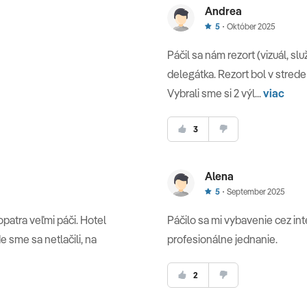
Andrea
5
Október 2025
Páčil sa nám rezort (vizuál, slu
delegátka. Rezort bol v strede
Vybrali sme si 2 výl...
viac
3
Alena
5
September 2025
opatra veľmi páči. Hotel
Páčilo sa mi vybavenie cez in
 sme sa netlačili, na
profesionálne jednanie.
2