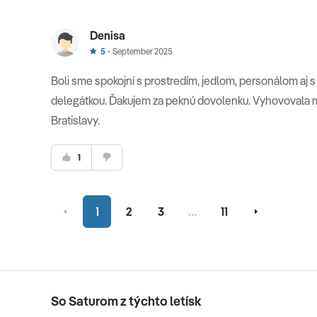
Denisa
5
September 2025
Boli sme spokojní s prostredím, jedlom, personálom aj 
delegátkou. Ďakujem za peknú dovolenku. Vyhovovala mi
Bratislavy.
1
1
2
3
…
11
So Saturom z týchto letísk