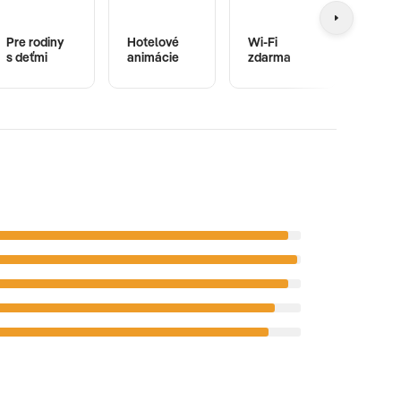
Pre rodiny
Hotelové
Wi-Fi
Dets
s deťmi
animácie
zdarma
bazé