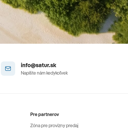
info@satur.sk
Napíšte nám kedykoľvek
Pre partnerov
Zóna pre provízny predaj