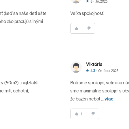
5
Júl 2026
ť (keď sa naše deti ešte
Veľká spokojnosť.
oho ako pracujú s inými
Viktória
4.3
Október 2025
 (50m2) , najlzlatší
Boli sme spokojní, veľmi sa nám
 milí, ochotní,
sme maximálne spokojní s uby
že bazén nebol ...
viac
1