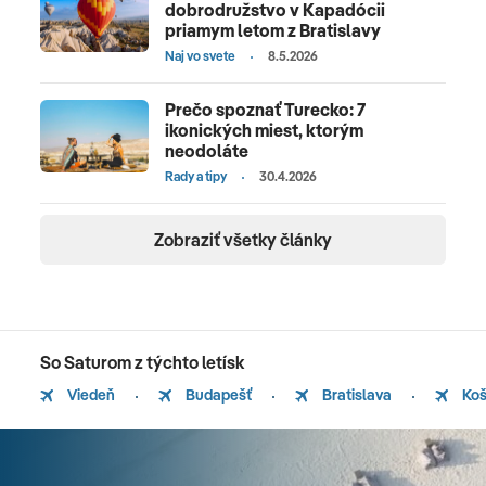
dobrodružstvo v Kapadócii
priamym letom z Bratislavy
Naj vo svete
8.5.2026
Prečo spoznať Turecko: 7
ikonických miest, ktorým
neodoláte
Rady a tipy
30.4.2026
Zobraziť všetky články
So Saturom z týchto letísk
Viedeň
Budapešť
Bratislava
Koš