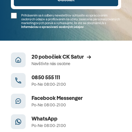
Prihlásením sa k odberu newslettrov súhlasíte so spracúvaním
osobných údajov a profilovaním na účely zasielania personalizovaných
marketingových ponúk a vyhlasujete, že ste sa
oboznámil/a
s
Informáciou o spracúvaní osobných údajov
.
20 pobočiek CK Satur
Navštívte nás osobne
0850 555 111
Po-Ne 08:00-21:00
Facebook Messenger
Po-Ne 08:00-21:00
WhatsApp
Po-Ne 08:00-21:00