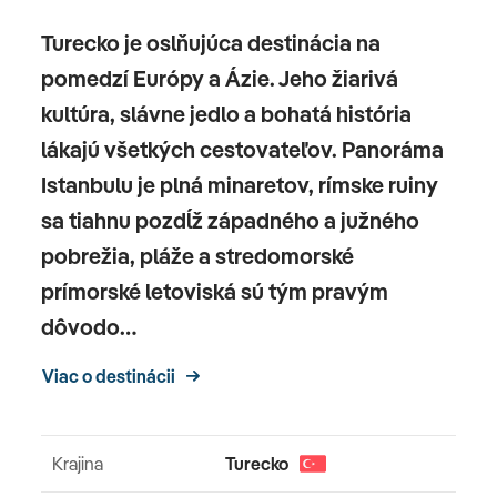
Turecko je oslňujúca destinácia na
pomedzí Európy a Ázie. Jeho žiarivá
kultúra, slávne jedlo a bohatá história
lákajú všetkých cestovateľov. Panoráma
Istanbulu je plná minaretov, rímske ruiny
sa tiahnu pozdĺž západného a južného
pobrežia, pláže a stredomorské
prímorské letoviská sú tým pravým
dôvodo…
Viac o destinácii
Krajina
Turecko