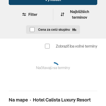
priestranný balkón alebo terasa, výhľad na krajinu alebo
bazén) •
Presidential Suite
( max 4 dospelé osoby a 1
Najbližších
Filter
dieťa, 160m2) jedna veľká spálňa s manželskou
termínov
posteľou, druhá hosťovská spálňa s oddeleným
vstupom a dvomi jedno lôžkami, obývacia miestnosť s
Cena za celú skupinu
jedálenskou časťou, dve kúpeľne, jedna s vírivkou a
sprchou, druhá s vaňou a sprchou, tri balkóny s
výhľadom na more •
King Suite
(max 4 dospelé osoby
Zobraziť iba voľné termíny
+ 1 dieťa 240m2) jedna veľká spálňa s manželskou
posteľou, druhá hosťovská spálňa s oddeleným
vstupom a dvomi jedno lôžkami, obývacia miestnosť s
Načítavajú sa termíny
jedálenskou časťou, dve kúpeľne, jedna s vírivkou a
sprchou, druhá s vaňou a sprchou, 4 balkóny s
výhľadom na more)
Ultra All Inclusive
Na mape · Hotel Calista Luxury Resort
hlavná bufetová reštaurácia Bellum (raňajky, obedy a