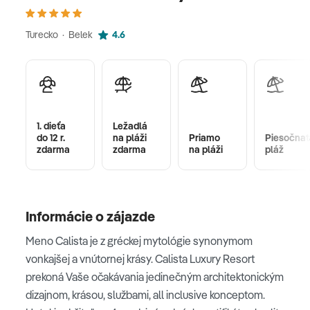
Turecko · Belek
4.6
1. dieťa
Ležadlá
do 12 r.
na pláži
Priamo
Piesočnat
zdarma
zdarma
na pláži
pláž
Informácie o zájazde
Meno Calista je z gréckej mytológie synonymom
vonkajšej a vnútornej krásy. Calista Luxury Resort
prekoná Vaše očakávania jedinečným architektonickým
dizajnom, krásou, službami, all inclusive konceptom.