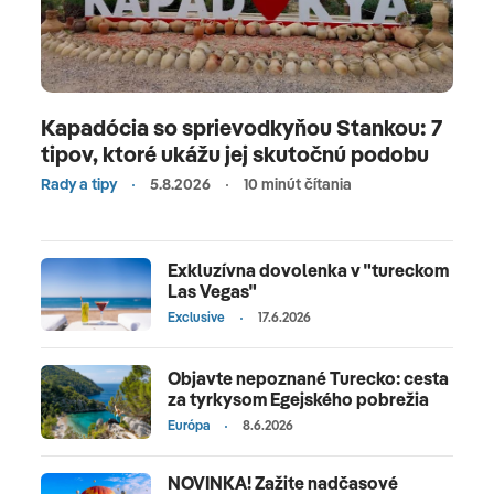
Kapadócia so sprievodkyňou Stankou: 7
tipov, ktoré ukážu jej skutočnú podobu
Rady a tipy
5.8.2026
10 minút čítania
Exkluzívna dovolenka v "tureckom
Las Vegas"
Exclusive
17.6.2026
Objavte nepoznané Turecko: cesta
za tyrkysom Egejského pobrežia
Európa
8.6.2026
NOVINKA! Zažite nadčasové