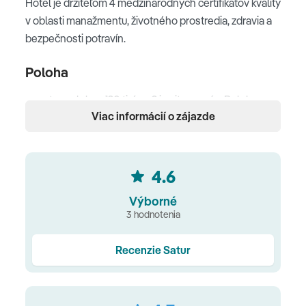
Hotel je držiteľom 4 medzinárodných certifikátov kvality
v oblasti manažmentu, životného prostredia, zdravia a
bezpečnosti potravín.
Poloha
rezort s rozlohou 120 tisíc m2 je situovaný v Beleku
Viac informácií o zájazde
priamo na súkromnej piesočnatej pláži uprostred
borovicového lesa • centrum strediska Belek je
vzdialený 4 km • od letiska v Antalyi je vzdialený 27 km •
Belek je lokalitou, ktorú vyhľadávajú profesionálni aj
4.6
rekreační hráči golfu
Výborné
3 hodnotenia
Pláž
hotelová piesočnatá pláž dlhá 250 m • dve móla -
Recenzie Satur
jedno z toho VIP • slnečníky, lehátka, plážové osušky •
beach cabana (plážové ležadlo s baldachýnom) za
poplatok od 9:00 ráno do 18.00 večer • časť pláže len