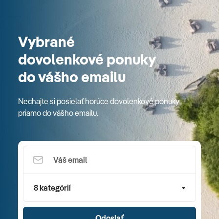
Vybrané
dovolenkové ponuky
do vášho emailu
Nechajte si posielať horúce dovolenkové ponuky
priamo do vášho emailu.
8 kategórií
Odoslať