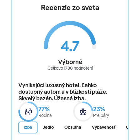
Recenzie zo sveta
kapacity, poistenie insolventnosti, delegáta CK na
telefóne 24/7
Celková cena nezahŕňa
4.7
komplexné cestovné poistenie
Oficiálne hodnotenie
Výborné
Celkovo 1780 hodnotení
*****
Vynikajúci luxusný hotel. Ľahko
dostupný autom a v blízkosti pláže.
Skvelý bazén. Úžasná izba.
77%
23%
Rodina
Pre páry
Izba
Jedlo
Obsluha
Vybavenosť
Čistot