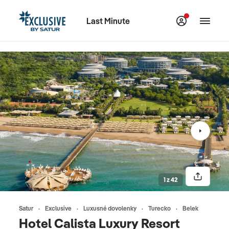
Last Minute
1 z 42
Satur
Exclusive
Luxusné dovolenky
Turecko
Belek
Hotel Calista Luxury Resort