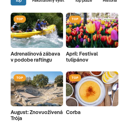
Top
Fakultatívny výlet
Top pláže
História
TOP
TOP
Adrenalínová zábava
Apríl: Festival
v podobe raftingu
tulipánov
TOP
TOP
August: Znovuoživená
Corba
Trója