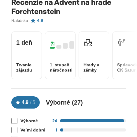
Recenzie na Advent na hrade
Forchtenstein
Rakúsko
4.9
1 deň
Trvanie
1. stupeň
Hrady a
Sprievod
zájazdu
náročnosti
zámky
CK Satur
Výborné (
27
)
4.9
/
5
26
Výborné
1
Veľmi dobré