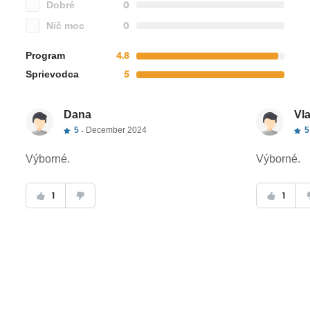
0
Dobré
0
Nič moc
4.8
Program
5
Sprievodca
Dana
Vla
5
December 2024
5
Výborné.
Výborné.
1
1