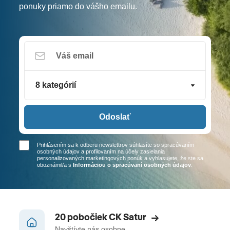
ponuky priamo do vášho emailu.
8 kategórií
Odoslať
Prihlásením sa k odberu newslettrov súhlasíte so spracúvaním
osobných údajov a profilovaním na účely zasielania
personalizovaných marketingových ponúk a vyhlasujete, že ste sa
oboznámil/a
s
Informáciou o spracúvaní osobných údajov
.
20 pobočiek CK Satur
Navštívte nás osobne