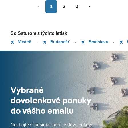
1
2
3
So Saturom z týchto letísk
Viedeň
Budapešť
Bratislava
Vybrané
dovolenkové ponuky
do vášho emailu
Nechajte si posielať horúce dovolenkové