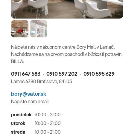
Nájdete nás v nákupnom centre Bory Mall v Lamači.
Nachádzame sa na prvom poschodí v blízkosti potravín
BILLA.
0911 647 583
0910 597 202
0910 595 629
Lamač 6780 Bratislava, 841 03
bory@satur.sk
Napíšte nám email
pondelok
10:00 - 21:00
utorok
10:00 - 21:00
streda
10:00 - 21:00