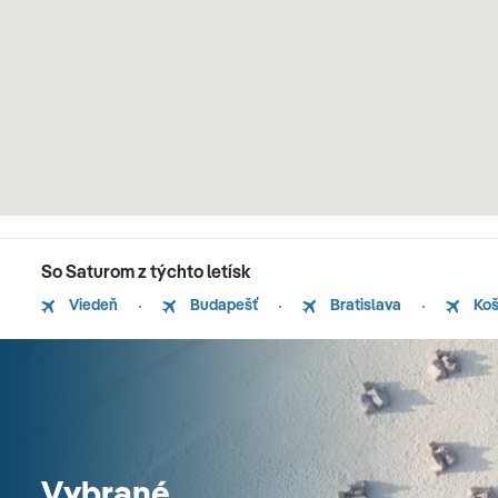
So Saturom z týchto letísk
Viedeň
Budapešť
Bratislava
Koš
Vybrané