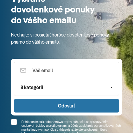
dovolenkové ponuky
do vášho emailu
Nechajte si posielať horúce dovolenkové ponuky
priamo do vášho emailu.
8 kategórií
Odoslať
Prihlásením sa k odberu newslettrov súhlasíte so spracúvaním
osobných údajov a profilovaním na účely zasielania personalizovaných
marketingových ponúk a vyhlasujete, že ste sa
oboznámil/a
s