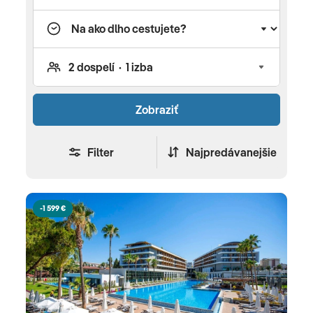
osobného poradcu a nechajte si svoju netradičnú
dovolenku naplánovať expertmi. Privátny transfer
v zahraničí, vďaka ktorému vás prednostne,
pohodlne a prioritne dopravíme do vybraného
hotela.
Zobraziť
Filter
Najpredávanejšie
-1 599 €