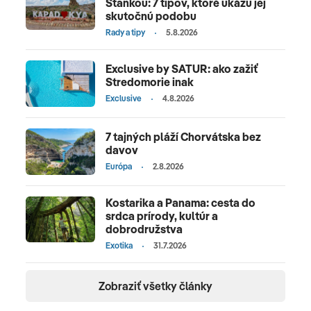
Stankou: 7 tipov, ktoré ukážu jej
skutočnú podobu
Rady a tipy
5.8.2026
Exclusive by SATUR: ako zažiť
Stredomorie inak
Exclusive
4.8.2026
7 tajných pláží Chorvátska bez
davov
Európa
2.8.2026
Kostarika a Panama: cesta do
srdca prírody, kultúr a
dobrodružstva
Exotika
31.7.2026
Zobraziť všetky články