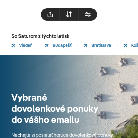
So Saturom z týchto letísk
Viedeň
Budapešť
Bratislava
Koš
Vybrané
dovolenkové ponuky
do vášho emailu
Nechajte si posielať horúce dovolenkové ponuky