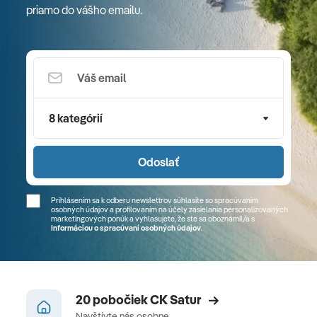
priamo do vášho emailu.
8 kategórií
Odoslať
Prihlásením sa k odberu newslettrov súhlasíte so spracúvaním
osobných údajov a profilovaním na účely zasielania personalizovaných
marketingových ponúk a vyhlasujete, že ste sa
oboznámil/a
s
Informáciou o spracúvaní osobných údajov
.
20 pobočiek CK Satur
Navštívte nás osobne