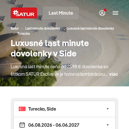
Last Minute
Satur
Last minute dovolenky
Luxusné last minute dovolenky
Turecko
Luxusné last minute
dovolenky v Side
Luxusná last minute cena od 2398 € dovolenka so
štítkom SATUR Exclusive je tvorená kombináciou
viac
najlepších destinácií a najprestížnejších hotelov.
Ich výnimočnosť je deklarovaná svetovými
oceneniami v oblasti hotelierstva, preslávenými
gurmánskymi reštauráciami, bohatou ponukou
starostlivosti o telo a diskrétnosťou aj počas roku
2026. Cestujte na exkluzívne dovolenkové miesta
ako VIP zákazníci a splňte si sny. Využite služby