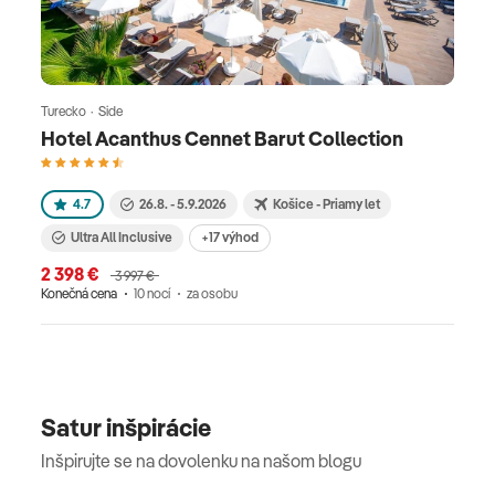
Turecko · Side
Hotel Acanthus Cennet Barut Collection
4.7
26.8. - 5.9.2026
Košice - Priamy let
Ultra All Inclusive
+17 výhod
2 398 €
3 997 €
Konečná cena
10 nocí
za osobu
Satur inšpirácie
Inšpirujte se na dovolenku na našom blogu