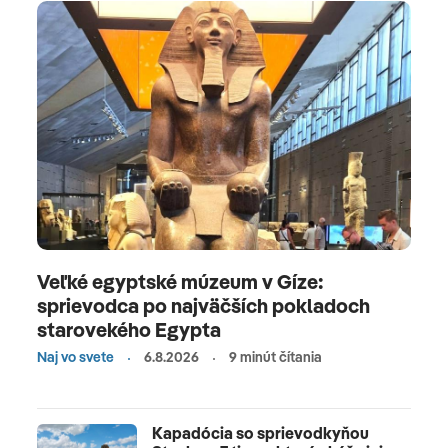
Veľké egyptské múzeum v Gíze:
sprievodca po najväčších pokladoch
starovekého Egypta
Naj vo svete
6.8.2026
9 minút čítania
Kapadócia so sprievodkyňou