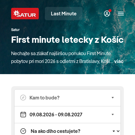
Last Minute
Satur
First minute letecky z Košíc
Nechajte sa zlákať najširšou ponukou First Minute
pobytov pri mori 2026 s odletmi z Bratislavy, Košíc,
viac
Piešťan alebo z Popradu. K dispozícii sú pre vás
ľubovoľné termíny počas celého leta a rôzne dĺžky
pobytov. Taktiež ponúkame možnosť využiť
asistenciu slovenského delegáta. Špeciálne
podmienky pre kúpu zájazdu "Leto 2026" v období
predaja od 01.04.2026 s termínom nástupu na
zájazd od 16.05.2026 do 17.10.2026 V rámci obdobia
kúpy zájazdu v čase od 01.04.2026 do vypredania s
termínom nástupu na zájazd od 16.05.2026 do