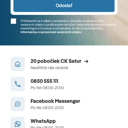
Odoslať
Prihlásením sa k odberu newslettrov súhlasíte so spracúvaním
osobných údajov a profilovaním na účely zasielania personalizovaných
marketingových ponúk a vyhlasujete, že ste sa
oboznámil/a
s
Informáciou o spracúvaní osobných údajov
.
20 pobočiek CK Satur
Navštívte nás osobne
0850 555 111
Po-Ne 08:00-21:00
Facebook Messenger
Po-Ne 08:00-21:00
WhatsApp
Po-Ne 08:00-21:00