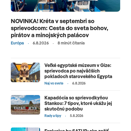
NOVINKA! Kréta v septembri so
sprievodcom: Cesta do sveta bohov,
pirátov a minojských palácov
Európa
6.8.2026
8 minút čítania
Veľké egyptské múzeum v Gíze:
sprievodca po najväčších
pokladoch starovekého Egypta
Naj vo svete
6.8.2026
Kapadócia so sprievodkyňou
Stankou: 7 tipov, ktoré ukážu jej
skutočnú podobu
Rady a tipy
5.8.2026