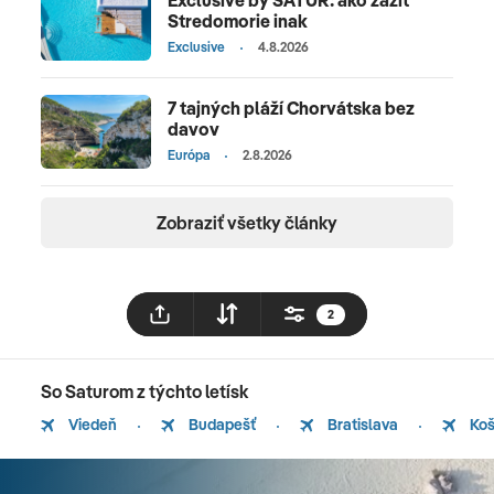
Exclusive by SATUR: ako zažiť
Stredomorie inak
Exclusive
4.8.2026
7 tajných pláží Chorvátska bez
davov
Európa
2.8.2026
Zobraziť všetky články
2
So Saturom z týchto letísk
Viedeň
Budapešť
Bratislava
Koš