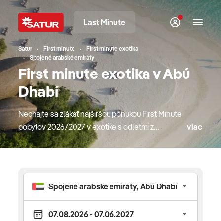
Last Minute
Satur
First minute
First minute exotika
Spojené arabské emiráty
First minute exotika v Abú
Dhabí
Nechajte sa zlákať najširšou ponukou First Minute
pobytov 2026/2027 v exotike s odletmi z
viac
Bratislavy alebo Košíc. K dispozícii sú pre vás
ľubovoľné termíny počas celého roka a rôzne dĺžky
pobytov. Taktiež ponúkame možnosť využiť
asistenciu delegáta alebo slovenského
sprievodcu. Kúpou zájazdu od 1. júna do 31. augusta
s termínom nástupu po 15. októbri vám
garantujeme lákavé PROMO CENY, ULTRA FIRST