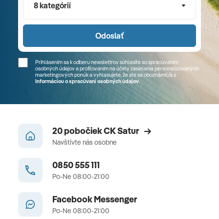
8 kategórií
Odoslať
Prihlásením sa k odberu newslettrov súhlasíte so spracúvaním
osobných údajov a profilovaním na účely zasielania personalizovaných
marketingových ponúk a vyhlasujete, že ste sa
oboznámil/a
s
Informáciou o spracúvaní osobných údajov
.
20 pobočiek CK Satur
Navštívte nás osobne
0850 555 111
Po-Ne 08:00-21:00
Facebook Messenger
Po-Ne 08:00-21:00