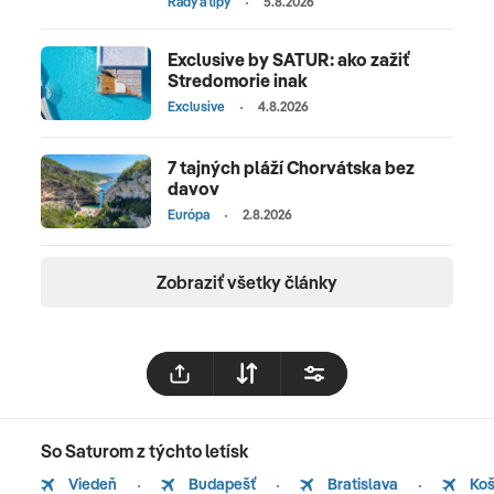
Rady a tipy
5.8.2026
Frame. Nezabudnite vykročiť naproti budúcnosti v
dubajskom živom futuristickom Múzeu budúcosti s
Exclusive by SATUR: ako zažiť
Stredomorie inak
robotmi. Naša first moment ponuka na Dubaj
Exclusive
4.8.2026
a ďalšie emiráty vás zaručene osloví.
7 tajných pláží Chorvátska bez
davov
Európa
2.8.2026
Zobraziť všetky články
So Saturom z týchto letísk
Viedeň
Budapešť
Bratislava
Koš