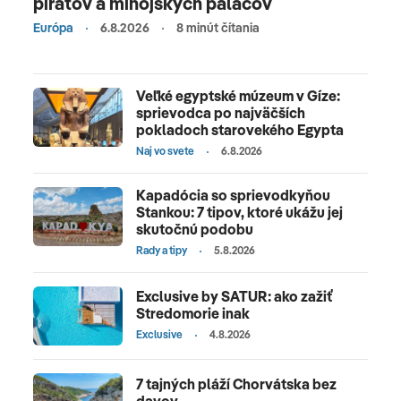
pirátov a minojských palácov
Európa
6.8.2026
8 minút čítania
Veľké egyptské múzeum v Gíze:
sprievodca po najväčších
pokladoch starovekého Egypta
Naj vo svete
6.8.2026
Kapadócia so sprievodkyňou
Stankou: 7 tipov, ktoré ukážu jej
skutočnú podobu
Rady a tipy
5.8.2026
Exclusive by SATUR: ako zažiť
Stredomorie inak
Exclusive
4.8.2026
7 tajných pláží Chorvátska bez
davov