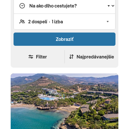
z Bratislavy, Košíc a Popradu alebo aj autobusom
do Chorvátska, či talianskeho Jadranu. Ktorú
destináciu si vybrať? Grécko vyhľadávajú turisti
najmä kvôli slnku, nádherným piesočnatým
plážam, priezračnému moru a výbornej
Zobraziť
gastronómii. Krajina, ktorú si bohovia vybrali za
svoje sídlo, však ponúka omnoho viac – krásnu,
drsnú prírodu aj na pevnine, množstvo ostrovov
Filter
Najpredávanejšie
a ostrovčekov, fascinujúce starobylé monumenty,
skvelé jedlo, láskavých a priateľských ľudí. V našej
ponuke nájdete dovolenky na tieto ostrovy: Kréta,
Rodos, Zakyntos, Thassos a Chalkidiki. Chorvátsko
milujú turisti pre romantické zálivy obmývajúce
členité pobrežie, nad ktorým sa vypínajú starobylé
kamenné mestečká s čarovnými uličkami,
množstvo väčších ostrovov a maličkých
ostrovčekov s jedinečnými zákutiami nedotknutej