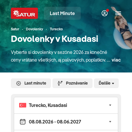
Last Minute
Satur
Dovolenky
Turecko
Dovolenky v Kusadasi
Vyberte si dovolenky v sezóne 2026 za konečné
ceny vrátane všetkých, aj palivových, poplatkov. V
viac
našej ponuke nájdete atraktívne pobyty v
destináciách na celom svete. Či sú to pobyty pri
mori, plavby loďou, poznávacie zájazdy alebo
Last minute
Poznávanie
Ďalšie
pobyty na Slovensku. Pre rodiny s deťmi máme
zaujímavé detské paušále a pobyty na Slovensku
majú deti úplne zdarma. V mnohých hoteloch
doma aj v zahraničí sa o zábavu detí starajú
slovenskí animátori rodinného klubu Planet Fun.
Do letných destinácií sa s nami dostanete letecky