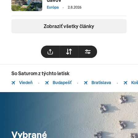
Európa
2.8.2026
Zobraziť všetky články
So Saturom z týchto letísk
Viedeň
Budapešť
Bratislava
Koš
Vybrané