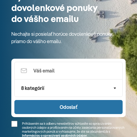
dovolenkové ponuky
do vášho emailu
Nechajte si posielať horúce dovolenkové ponuky
priamo do vášho emailu.
8 kategórií
Odoslať
Prihlásením sa k odberu newslettrov súhlasíte so spracúvaním
osobných údajov a profilovaním na účely zasielania personalizovaných
marketingových ponúk a vyhlasujete, že ste sa
oboznámil/a
s
Informáciou o spracúvaní osobných údajov
.