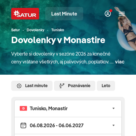
Last Minute
Satur
Dovolenky
Tunisko
Dovolenky v Monastire
Vyberte si dovolenky v sezóne 2026 za konečné
ceny vrátane všetkých, aj palivových, poplatkov. V
viac
našej ponuke nájdete atraktívne pobyty v
destináciách na celom svete. Či sú to pobyty pri
mori, plavby loďou, poznávacie zájazdy alebo
Last minute
Poznávanie
Leto
pobyty na Slovensku. Pre rodiny s deťmi máme
zaujímavé detské paušále a pobyty na Slovensku
majú deti úplne zdarma. V mnohých hoteloch
doma aj v zahraničí sa o zábavu detí starajú
slovenskí animátori rodinného klubu Planet Fun.
Do letných destinácií sa s nami dostanete letecky