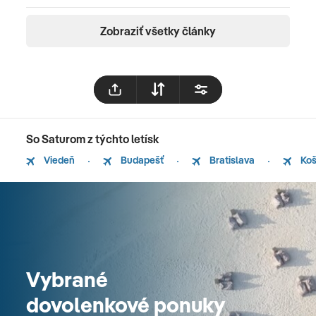
Zobraziť všetky články
So Saturom z týchto letísk
Viedeň
Budapešť
Bratislava
Koš
Vybrané
dovolenkové ponuky