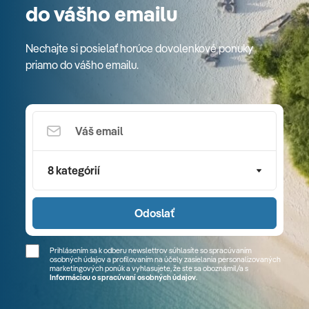
do vášho emailu
Nechajte si posielať horúce dovolenkové ponuky
priamo do vášho emailu.
8 kategórií
Odoslať
Prihlásením sa k odberu newslettrov súhlasíte so spracúvaním
osobných údajov a profilovaním na účely zasielania personalizovaných
marketingových ponúk a vyhlasujete, že ste sa
oboznámil/a
s
Informáciou o spracúvaní osobných údajov
.