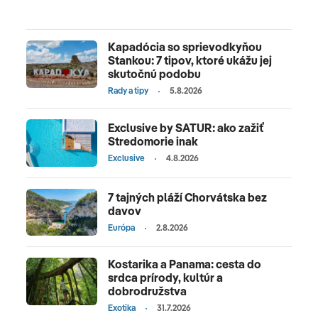
veselý život v letoviskách. Za dovolenku sa
môžete vybrať do Pomoria, Sozopolu alebo na
Kapadócia so sprievodkyňou
Slnečné pobrežie. Aj tu už nájdete all inclusive
Stankou: 7 tipov, ktoré ukážu jej
služby. Egypt púta pozornosť celého sveta svojou
skutočnú podobu
jedinečnou až tajomnou históriou, veľkolepou
Rady a tipy
5.8.2026
kultúrou či dávnym dedičstvom. Pýši sa
jedinečnými monumentálnymi pamiatkami,
Exclusive by SATUR: ako zažiť
pyramídami a chrámami v Káhire, Luxore či
Stredomorie inak
Karnaku, bohatým podmorským svetom a
Exclusive
4.8.2026
unikátnymi korálovými útesmi. Turisti v Egypte
milujú kvalitné hotely, all inclusive služby a hlavne
7 tajných pláží Chorvátska bez
davov
celoročne teplé počasie a more. Medzi obľúbené
Európa
2.8.2026
letoviská patrí Hurghada, Marsa Alam, Marsa
Matrouh či Sharm el Sheikh.
Kostarika a Panama: cesta do
srdca prírody, kultúr a
dobrodružstva
Exotika
31.7.2026