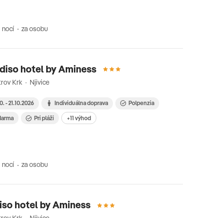
 nocí
za osobu
diso hotel by Aminess
rov Krk · Njivice
10. - 21.10.2026
Individuálna doprava
Polpenzia
zdarma
Pri pláži
+11 výhod
 nocí
za osobu
iso hotel by Aminess