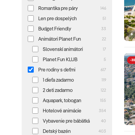
Romantika pre páry
146
Len pre dospelých
51
Budget Friendly
33
Animátori Planet Fun
22
Slovenskí animátori
17
Planet Fun KLUB
5
-35
Pre rodiny s deťmi
617
1 dieťa zadarmo
119
2 deti zadarmo
122
Aquapark, tobogan
155
Hotelové animácie
354
Vybavenie pre bábätká
40
Detský bazén
403