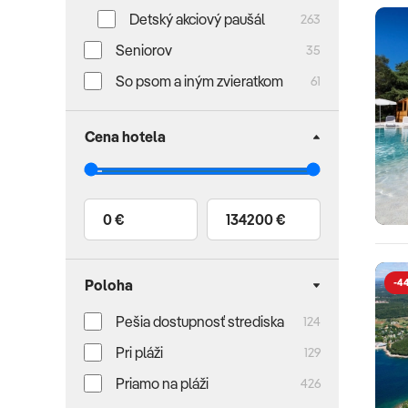
Detský akciový paušál
263
Seniorov
35
So psom a iným zvieratkom
61
Cena hotela
0 €
134200 €
-4
Poloha
Pešia dostupnosť strediska
124
Pri pláži
129
Priamo na pláži
426