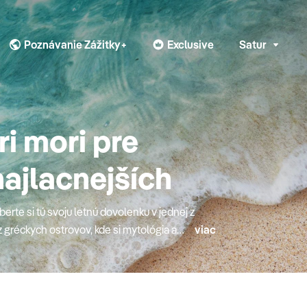
Poznávanie Zážitky+
Exclusive
Satur
i mori pre
najlacnejších
berte si tú svoju letnú dovolenku v jednej z
 gréckych ostrovov, kde si mytológia a
viac
 all inclusive konceptom alebo radšej
inulého leta, "egyptský Karibik" v Marsa
bo jedna z krajín, ktorá je k Slovensku
o či Bulharsko). Turecká riviéraTurecká