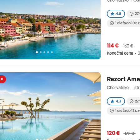
Chorvátsko · Ost
4.5
27.
1 dieťa do 10 r.
114 €
163 €
Konečná cena
3
Rezort Ama
 €
Chorvátsko · Istr
4.3
27.
1 dieťa do 12 r.
120 €
172 €