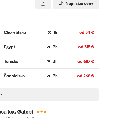
Najnižšie ceny
Chorvátsko
1h
od 54 €
Egypt
3h
od 315 €
Tunisko
3h
od 687 €
Španielsko
3h
od 268 €
sa (ex. Galeb)