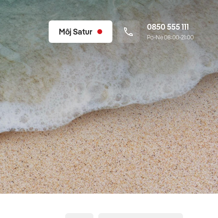
0850 555 111
Môj Satur
Po-Ne 08:00-21:00