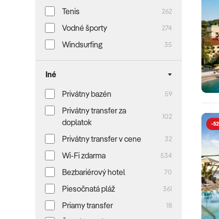
Tenis
262
Vodné športy
274
Windsurfing
35
Iné
Privátny bazén
59
Privátny transfer za
102
doplatok
-52
Privátny transfer v cene
32
Wi-Fi zdarma
534
Bezbariérový hotel
70
Piesočnatá pláž
361
Priamy transfer
18