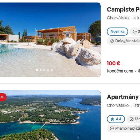
Campiste P
Chorvátsko · Istr
Novinka
2
Delegát na tel
100 €
Konečná cena
4
Apartmány
4 €
Chorvátsko · Istr
4.4
13.
Priamo na pláž