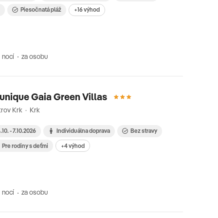
i
Piesočnatá pláž
+16 výhod
 nocí
za osobu
nique Gaia Green Villas
rov Krk · Krk
.10. - 7.10.2026
Individuálna doprava
Bez stravy
Pre rodiny s deťmi
+4 výhod
 nocí
za osobu