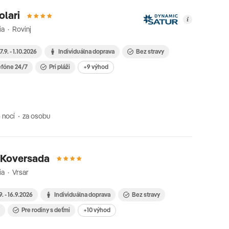
olari
ia · Rovinj
7.9. - 1.10.2026
Individuálna doprava
Bez stravy
efóne 24/7
Pri pláži
+9 výhod
 nocí
za osobu
 Koversada
ia · Vrsar
9. - 16.9.2026
Individuálna doprava
Bez stravy
i
Pre rodiny s deťmi
+10 výhod