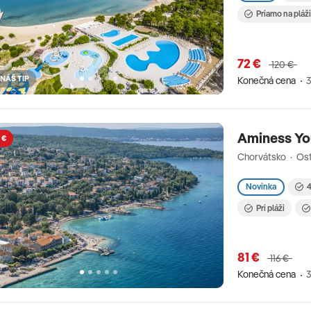
Priamo na pláž
72 €
120 €
NÁŠ TIP
Konečná cena
3
Aminess You
 €
Chorvátsko · Ost
Novinka
4
Pri pláži
81 €
116 €
Konečná cena
3