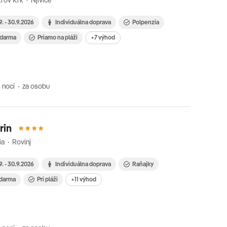
rov Krk · Njivice
9. - 30.9.2026
Individuálna doprava
Polpenzia
 zdarma
Priamo na pláži
+7 výhod
 nocí
za osobu
rin
ia · Rovinj
9. - 30.9.2026
Individuálna doprava
Raňajky
 zdarma
Pri pláži
+11 výhod