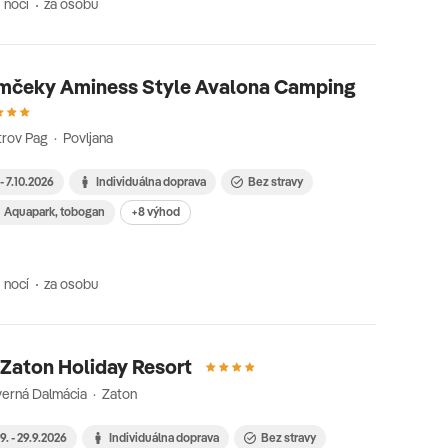
 nocí
za osobu
mčeky Aminess Style Avalona Camping
rov Pag · Povljana
 - 7.10.2026
Individuálna doprava
Bez stravy
Aquapark, tobogan
+8 výhod
 nocí
za osobu
Zaton Holiday Resort
erná Dalmácia · Zaton
9. - 29.9.2026
Individuálna doprava
Bez stravy