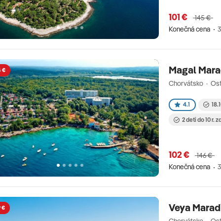
101 €
145 €
Konečná cena
3
Magal Mara
4 €
Chorvátsko · Ost
4.1
18.
2 deti do 10 r. 
102 €
146 €
Konečná cena
3
Veya Marad
 €