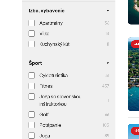
Izba, vybavenie
Apartmány
36
Vilka
13
Kuchynský kút
11
-4
Šport
Cykloturistika
51
Fitnes
457
Joga so slovenskou
1
inštruktorkou
Golf
66
Potápanie
103
-49
Joga
89