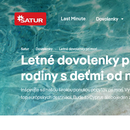
Last Minute
Dovolenky
Satur
Dovolenky
Letné dovolenky pri mori
Letné dovolenky pr
rodiny s deťmi od 
Inšpirujte sa našou širokou ponukou pobytov pri mori. Vy
top európskych destinácií. Bude to Cyprus alebo jeden z
krásne pláže podali ruky? Obľúbené Turecko s najlepším
krásny podmorský svet Červeného mora v Egypte či hit m
Matrouh? Možno to bude jedinečné a hrdé Španielsko ale
srdcom aj vzdialenosťou najbližšie (Chorvátsko, Taliansk