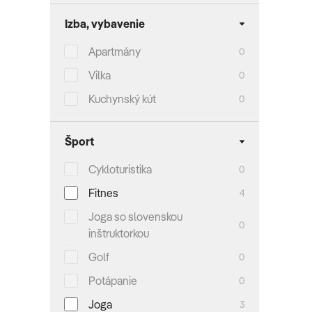
Izba, vybavenie
Apartmány
0
Vilka
0
Kuchynský kút
0
Šport
Cykloturistika
0
Fitnes
4
Joga so slovenskou
0
inštruktorkou
Golf
0
Potápanie
0
Joga
3