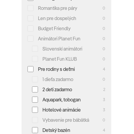
Romantika pre páry
0
Len pre dospelých
0
Budget Friendly
0
Animátori Planet Fun
0
Slovenskí animátori
0
Planet Fun KLUB
0
Pre rodiny s deťmi
4
1 dieťa zadarmo
0
2 deti zadarmo
2
Aquapark, tobogan
3
Hotelové animácie
3
Vybavenie pre bábätká
0
Detský bazén
4