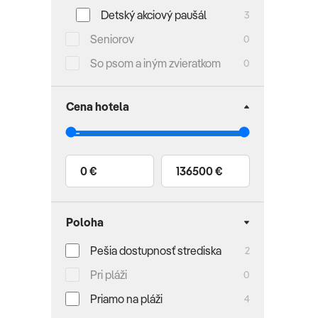
Detský akciový paušál
3
Seniorov
0
So psom a iným zvieratkom
0
Cena hotela
0 €
136500 €
Poloha
Pešia dostupnosť strediska
2
Pri pláži
0
Priamo na pláži
4