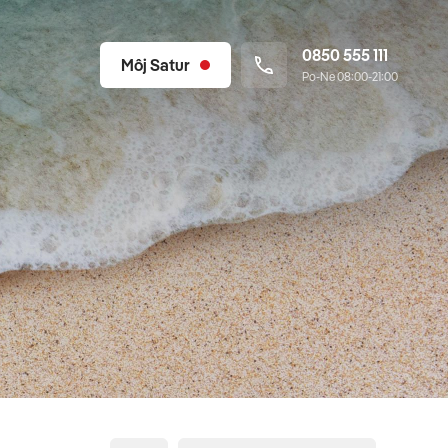
0850 555 111
Môj Satur
Po-Ne 08:00-21:00