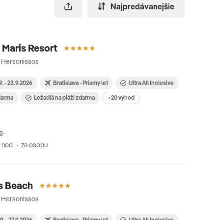
Najpredávanejšie
 Maris Resort
· Hersonissos
9. - 23.9.2026
Bratislava - Priamy let
Ultra All Inclusive
zdarma
Ležadlá na pláži zdarma
+20 výhod
€
 nocí
za osobu
os Beach
· Hersonissos
9. - 27.9.2026
Bratislava - Priamy let
Ultra All Inclusive