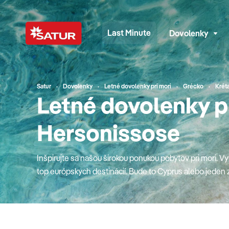
Last Minute
Dovolenky
Satur
Dovolenky
Letné dovolenky pri mori
Grécko
Krét
Letné dovolenky pr
Hersonissose
Inšpirujte sa našou širokou ponukou pobytov pri mori. Vy
top európskych destinácií. Bude to Cyprus alebo jeden z
krásne pláže podali ruky? Obľúbené Turecko s najlepším
krásny podmorský svet Červeného mora v Egypte či hit m
Matrouh? Možno to bude jedinečné a hrdé Španielsko ale
srdcom aj vzdialenosťou najbližšie (Chorvátsko, Taliansk