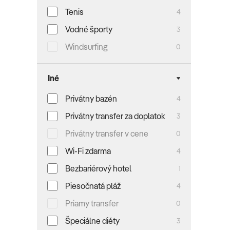
Tenis
4
Vodné športy
3
Windsurfing
0
Iné
Privátny bazén
4
Privátny transfer za doplatok
3
Privátny transfer v cene
0
Wi-Fi zdarma
4
Bezbariérový hotel
1
Piesočnatá pláž
4
Priamy transfer
0
Špeciálne diéty
3