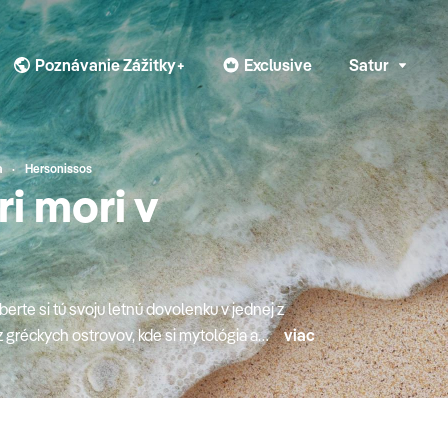
Poznávanie Zážitky+
Exclusive
Satur
a
Hersonissos
i mori v
berte si tú svoju letnú dovolenku v jednej z
 gréckych ostrovov, kde si mytológia a
viac
 all inclusive konceptom alebo radšej
inulého leta, "egyptský Karibik" v Marsa
bo jedna z krajín, ktorá je k Slovensku
o či Bulharsko). Turecká riviéraTurecká