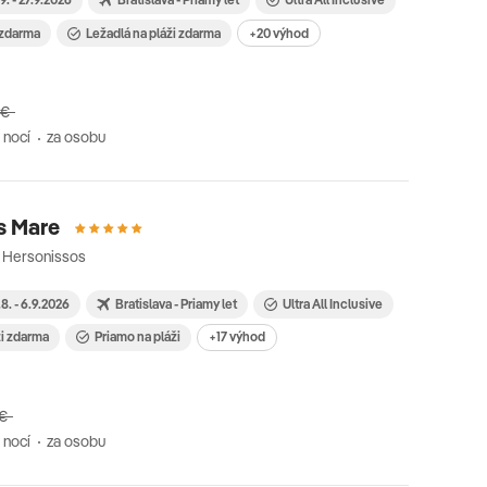
. zdarma
Ležadlá na pláži zdarma
+20 výhod
 €
 nocí
za osobu
s Mare
· Hersonissos
8. - 6.9.2026
Bratislava - Priamy let
Ultra All Inclusive
ži zdarma
Priamo na pláži
+17 výhod
 €
 nocí
za osobu