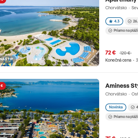
Chorvátsko · Sev
4.3
26.
Priamo na pláž
72 €
120 €
NÁŠ TIP
Konečná cena
3
Aminess St
 €
Chorvátsko · Ost
Novinka
4
Priamo na pláž