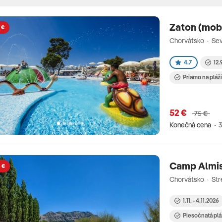
Zaton (mob
 €
Chorvátsko · Sev
4.7
12.
Priamo na pláž
52 €
75 €
Konečná cena
3
Camp Almis
 €
Chorvátsko · St
1.11. - 4.11.2026
Piesočnatá plá