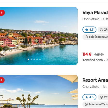
Veya Marad
 €
Chorvátsko · Ost
4.5
27.
1 dieťa do 10 r.
114 €
163 €
Konečná cena
3
Rezort Ama
 €
Chorvátsko · Istr
4.3
27.
1 dieťa do 12 r.