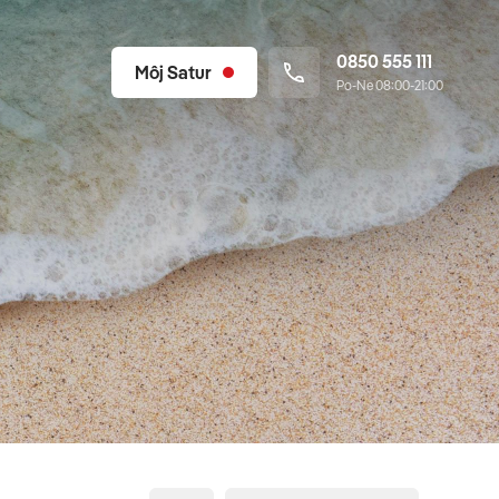
0850 555 111
Môj Satur
Po-Ne 08:00-21:00