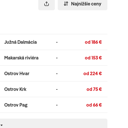
Najnižšie ceny
Južná Dalmácia
-
od 186 €
Makarská riviéra
-
od 153 €
Ostrov Hvar
-
od 224 €
Ostrov Krk
-
od 75 €
Ostrov Pag
-
od 66 €