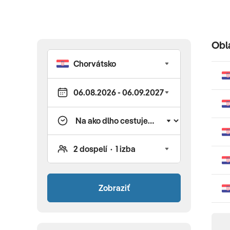
nielen v početných národných parkoch – to všetko sú lák
detailné informácie o destinácii, počasí, dôležitých kont
nášho turistického sprievodcu Chorvátskom.
Obl
Zobraziť