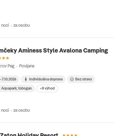
 nocí
za osobu
mčeky Aminess Style Avalona Camping
rov Pag · Povljana
 - 7.10.2026
Individuálna doprava
Bez stravy
Aquapark, tobogan
+8 výhod
 nocí
za osobu
Zaton Holiday Resort