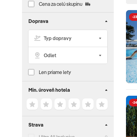
Cena za celú skupinu
-23
Doprava
Len priame lety
Min. úroveň hotela
-24
Strava
0