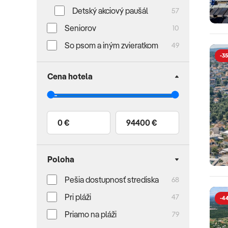
Detský akciový paušál
57
Seniorov
10
So psom a iným zvieratkom
49
-35
Cena hotela
0 €
94400 €
Poloha
Pešia dostupnosť strediska
68
Pri pláži
47
-4
Priamo na pláži
79