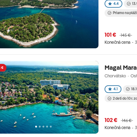
4.4
13.
Priamo na pláž
101 €
145 €
Konečná cena
3
Magal Mara
4 €
Chorvátsko · Ost
4.1
18.
2 deti do 10 r. 
102 €
146 €
Konečná cena
3