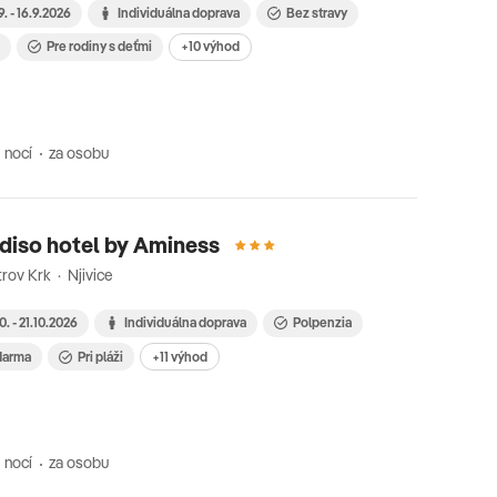
9. - 16.9.2026
Individuálna doprava
Bez stravy
i
Pre rodiny s deťmi
+10 výhod
 nocí
za osobu
diso hotel by Aminess
rov Krk · Njivice
10. - 21.10.2026
Individuálna doprava
Polpenzia
zdarma
Pri pláži
+11 výhod
 nocí
za osobu