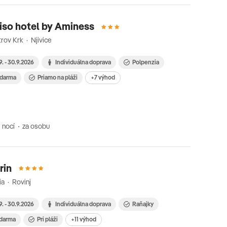
iso hotel by Aminess
rov Krk · Njivice
9. - 30.9.2026
Individuálna doprava
Polpenzia
 zdarma
Priamo na pláži
+7 výhod
 nocí
za osobu
rin
ia · Rovinj
9. - 30.9.2026
Individuálna doprava
Raňajky
 zdarma
Pri pláži
+11 výhod