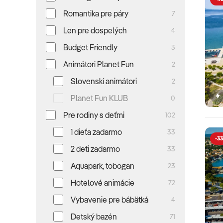
Romantika pre páry
7
Len pre dospelých
4
Budget Friendly
3
Animátori Planet Fun
2
Slovenskí animátori
2
Planet Fun KLUB
0
Pre rodiny s deťmi
102
1 dieťa zadarmo
33
-33
2 deti zadarmo
33
Aquapark, tobogan
23
Hotelové animácie
72
Vybavenie pre bábätká
4
Detský bazén
71