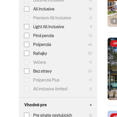
Ultra All Inclusive
All Inclusive
18
Premium All Inclusive
0
Light All Inclusive
9
Plná penzia
12
-29
Polpenzia
66
Raňajky
33
Večera
0
Bez stravy
25
Polpenzia Plus
0
All inclusive limited
0
Vhodné pre
Pre single cestujúcich
12
-48