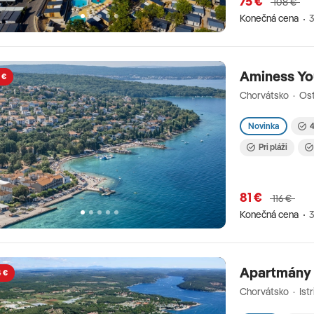
75 €
108 €
Konečná cena
3
Aminess You
 €
Chorvátsko · Ost
Novinka
4
Pri pláži
81 €
116 €
Konečná cena
3
Apartmány
4 €
Chorvátsko · Istr