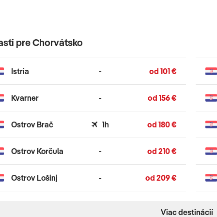
adlá, ktorým sa dá len ťažko odolať. Pre
aktoch a iných zaujímavostiach si prečítajte
asti pre Chorvátsko
Istria
-
od 101 €
Kvarner
-
od 156 €
Ostrov Brač
1h
od 180 €
Ostrov Korčula
-
od 210 €
Ostrov Lošinj
-
od 209 €
Viac destinácií