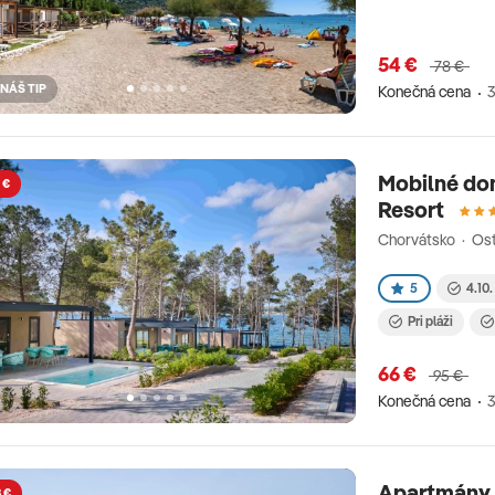
54 €
78 €
NÁŠ TIP
Konečná cena
3
Mobilné do
 €
Resort
Chorvátsko · Ost
5
4.10.
Pri pláži
66 €
95 €
Konečná cena
3
Apartmány 
 €