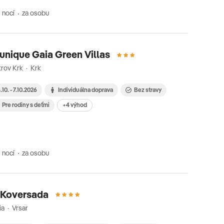
 nocí
za osobu
nique Gaia Green Villas
rov Krk · Krk
.10. - 7.10.2026
Individuálna doprava
Bez stravy
Pre rodiny s deťmi
+4 výhod
 nocí
za osobu
 Koversada
ia · Vrsar