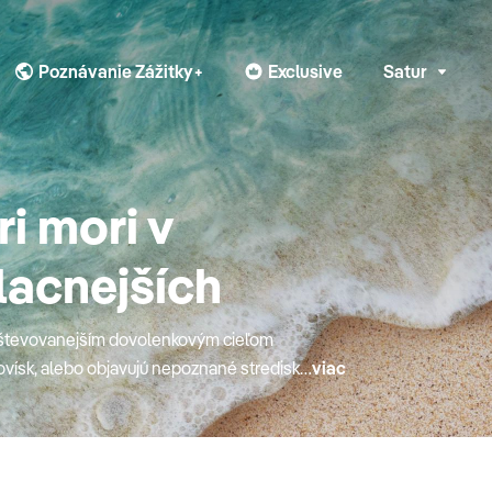
Poznávanie Zážitky+
Exclusive
Satur
i mori v
lacnejších
vštevovanejším dovolenkovým cieľom
tovísk, alebo objavujú nepoznané strediská
viac
melo popýšiť. Krása a čistota
ej a zaslúžene považovaného za
a vypínajú starobylé kamenné mestečká,
edinečnými zákutiami nedotknutej prírody