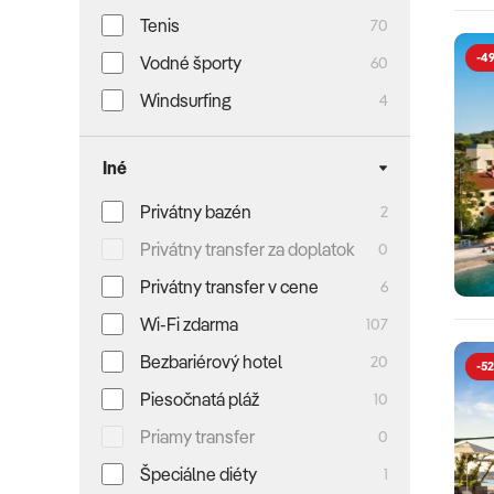
Tenis
70
-49
Vodné športy
60
Windsurfing
4
Iné
Privátny bazén
2
Privátny transfer za doplatok
0
Privátny transfer v cene
6
Wi-Fi zdarma
107
Bezbariérový hotel
20
-52
Piesočnatá pláž
10
Priamy transfer
0
Špeciálne diéty
1