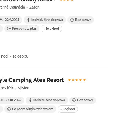
erná Dalmácia · Zaton
9. - 29.9.2026
Individuálna doprava
Bez stravy
i
Piesočnatá pláž
+16 výhod
 nocí
za osobu
yle Camping Atea Resort
rov Krk · Njivice
.10. - 7.10.2026
Individuálna doprava
Bez stravy
i
So psom a iným zvieratkom
+3 výhod