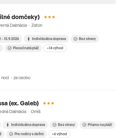
ilné domčeky)
erná Dalmácia · Zaton
9. - 15.9.2026
Individuálna doprava
Bez stravy
i
Piesočnatá pláž
+14 výhod
 nocí
za osobu
sa (ex. Galeb)
redná Dalmácia · Omiš
Individuálna doprava
Bez stravy
Priamo na pláži
ž
Pre rodiny s deťmi
+6 výhod