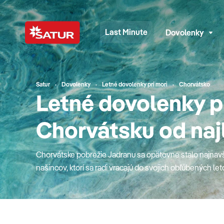
Last Minute
Dovolenky
Satur
Dovolenky
Letné dovolenky pri mori
Chorvátsko
Letné dovolenky pr
Chorvátsku od naj
Chorvátske pobrežie Jadranu sa opätovne stalo najna
našincov, ktorí sa radi vracajú do svojich obľúbených le
Chorvátska, ktorými sa malebné členité pobrežie môže s
priezračného mora, hrajúceho všetkými odtieňmi modr
najčistejšie v Európe, romantické zálivy, nad ktorými s
množstvo väčších ostrovov a maličkých ostrovčekov s j