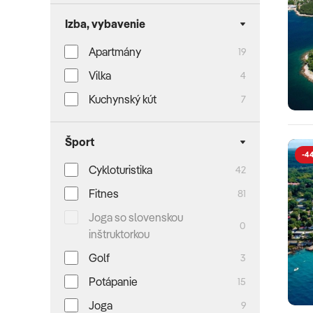
Izba, vybavenie
Apartmány
19
Vilka
4
Kuchynský kút
7
Šport
-4
Cykloturistika
42
Fitnes
81
Joga so slovenskou
0
inštruktorkou
Golf
3
Potápanie
15
Joga
9