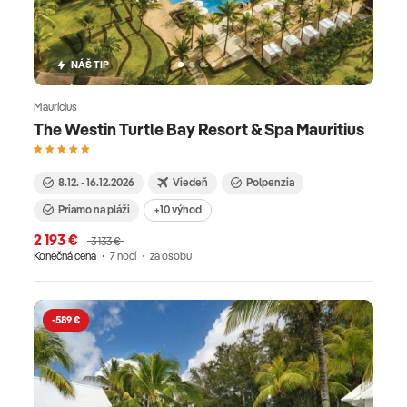
NÁŠ TIP
Maurícius
The Westin Turtle Bay Resort & Spa Mauritius
8.12. - 16.12.2026
Viedeň
Polpenzia
Priamo na pláži
+10 výhod
2 193 €
3 133 €
Konečná cena
7 nocí
za osobu
-589 €