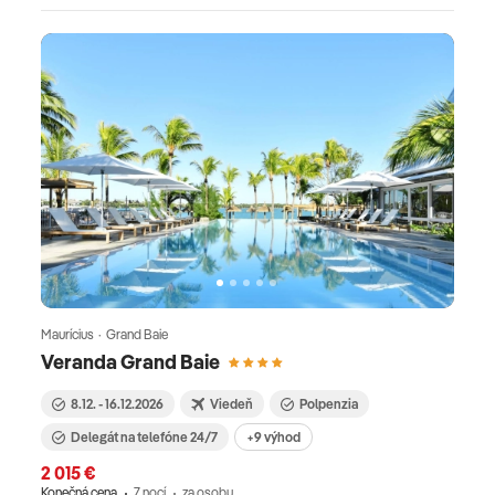
Maurícius · Grand Baie
Veranda Grand Baie
8.12. - 16.12.2026
Viedeň
Polpenzia
Delegát na telefóne 24/7
+9 výhod
2 015 €
Konečná cena
7 nocí
za osobu