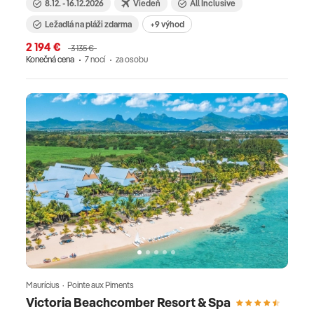
8.12. - 16.12.2026
Viedeň
All Inclusive
Ležadlá na pláži zdarma
+9 výhod
2 194 €
3 135 €
Konečná cena
7 nocí
za osobu
Maurícius · Pointe aux Piments
Victoria Beachcomber Resort & Spa