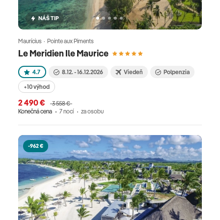
NÁŠ TIP
Maurícius · Pointe aux Piments
Le Meridien Ile Maurice
4.7
8.12. - 16.12.2026
Viedeň
Polpenzia
+10 výhod
2 490 €
3 558 €
Konečná cena
7 nocí
za osobu
-962 €