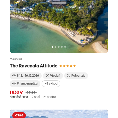
Maurícius
The Ravenala Attitude
8.12. - 16.12.2026
Viedeň
Polpenzia
Priamo na pláži
+8 výhod
1 830 €
2 816 €
Konečná cena
7 nocí
za osobu
-798 €