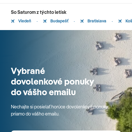
So Saturom z týchto letísk
Viedeň
Budapešť
Bratislava
Koš
Vybrané
dovolenkové ponuky
do vášho emailu
Nechajte si posielať horúce dovolenkové ponuky
priamo do vášho emailu.