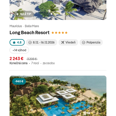
NÁŠ TIP
Maurícius · Belle Mare
Long Beach Resort
4.8
8.12. - 16.12.2026
Viedeň
Polpenzia
+14 výhod
2 243 €
3 205 €
Konečná cena
7 nocí
za osobu
-940 €