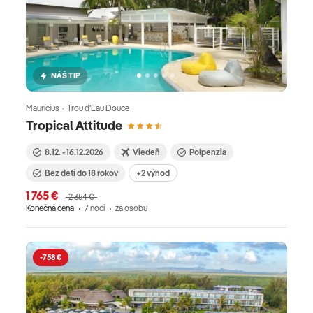
NÁŠ TIP
Maurícius · Trou d'Eau Douce
Tropical Attitude
8.12. - 16.12.2026
Viedeň
Polpenzia
Bez detí do 18 rokov
+2 výhod
1 765 €
2 354 €
Konečná cena
7 nocí
za osobu
-758 €