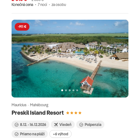
Konečná cena
7 nocí
za osobu
-911 €
Maurícius · Mahébourg
Preskil Island Resort
8.12. - 16.12.2026
Viedeň
Polpenzia
Priamo na pláži
+6 výhod