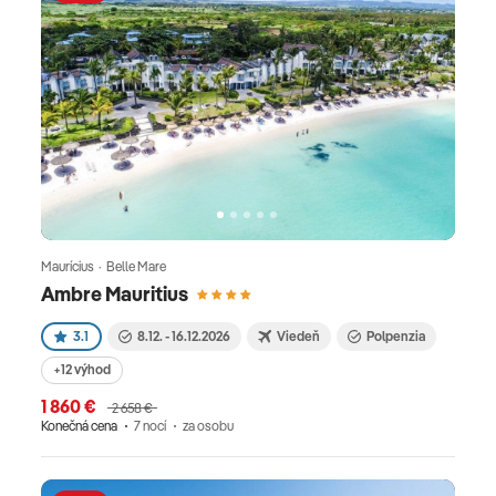
Maurícius · Belle Mare
Ambre Mauritius
3.1
8.12. - 16.12.2026
Viedeň
Polpenzia
+12 výhod
1 860 €
2 658 €
Konečná cena
7 nocí
za osobu