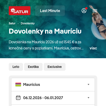
Last Minute
Satur
Dovolenky
Dovolenky na Mauríciu
Dovolenka na Mauríciu 2026 už od 1545 € a za
konečné ceny s poplatkami. Maurícius, ostrov
viac
v indickom oceáne, je synonymom luxusu
a elegancie. Tento malý zelený raj v sebe ukrýva
fascinujúce prírodné bohatstvo v podobe krásnych
Leto
Exotika
Exclusive
pláží obklopených panenskou prírodou, priezračné
tyrkysové vody, lagúny či bohatý podmorský svet
s farebnými korálmi. Indický oceán má tie najkrajšie
farby, prebádajte ich spolu s nami. Čo vidieť a
zažiť? Fantastická pláž s obzvlášť krásnym
podmorským svetom Pointe aux Piments a Trou