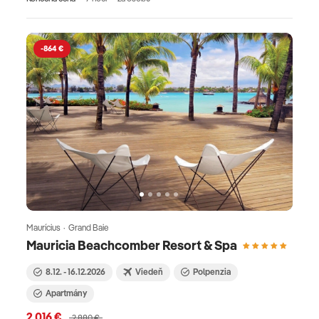
-864 €
Maurícius · Grand Baie
Mauricia Beachcomber Resort & Spa
8.12. - 16.12.2026
Viedeň
Polpenzia
Apartmány
2 016 €
2 880 €