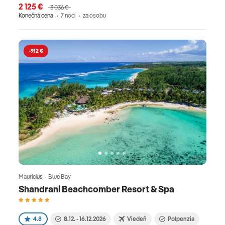
2 125 €
3 036 €
Konečná cena
7 nocí
za osobu
-912 €
Maurícius · Blue Bay
Shandrani Beachcomber Resort & Spa
4.8
8.12. - 16.12.2026
Viedeň
Polpenzia