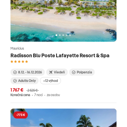
Maurícius
Radisson Blu Poste Lafayette Resort & Spa
8.12. - 16.12.2026
Viedeň
Polpenzia
Adults Only
+12 výhod
1 767 €
2 525 €
Konečná cena
7 nocí
za osobu
-773 €