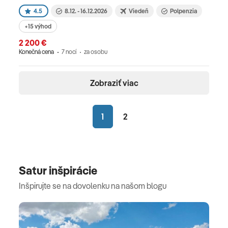
4.5
8.12. - 16.12.2026
Viedeň
Polpenzia
+15 výhod
2 200 €
Konečná cena
7 nocí
za osobu
Zobraziť viac
1
2
Satur inšpirácie
Inšpirujte se na dovolenku na našom blogu