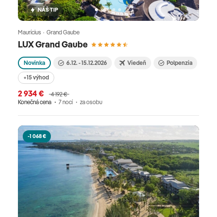
NÁŠ TIP
Maurícius · Grand Gaube
LUX Grand Gaube
Novinka
6.12. - 15.12.2026
Viedeň
Polpenzia
+15 výhod
2 934 €
4 192 €
Konečná cena
7 nocí
za osobu
-1 068 €