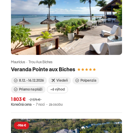
Maurícius · Trou Aux Biches
Veranda Pointe aux Biches
8.12. - 16.12.2026
Viedeň
Polpenzia
Priamo na pláži
+6 výhod
1 803 €
2 576 €
Konečná cena
7 nocí
za osobu
-986 €