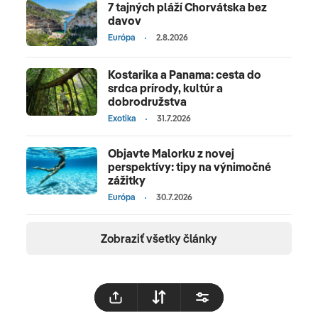
7 tajných pláží Chorvátska bez
davov
Európa
2.8.2026
Kostarika a Panama: cesta do
srdca prírody, kultúr a
dobrodružstva
Exotika
31.7.2026
Objavte Malorku z novej
perspektívy: tipy na výnimočné
zážitky
Európa
30.7.2026
Zobraziť všetky články