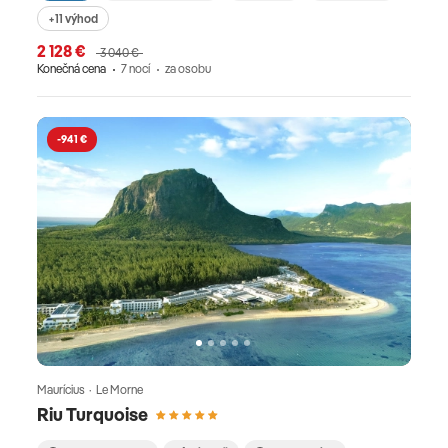
+11 výhod
2 128 €
3 040 €
Konečná cena
7 nocí
za osobu
-941 €
Maurícius · Le Morne
Riu Turquoise