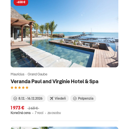
-658 €
Maurícius · Grand Gaube
Veranda Paul and Virginie Hotel & Spa
8.12. - 16.12.2026
Viedeň
Polpenzia
1 973 €
2 631 €
Konečná cena
7 nocí
za osobu