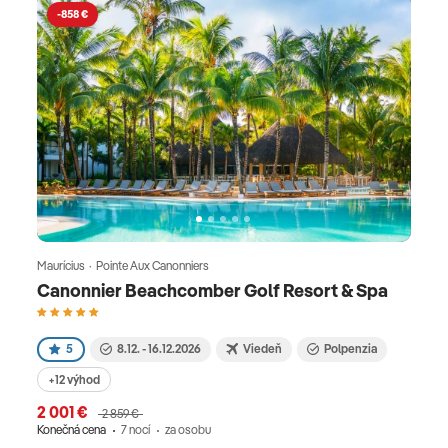
-858 €
Maurícius · Pointe Aux Canonniers
Canonnier Beachcomber Golf Resort & Spa
5
8.12. - 16.12.2026
Viedeň
Polpenzia
+12 výhod
2 001 €
2 859 €
Konečná cena
7 nocí
za osobu