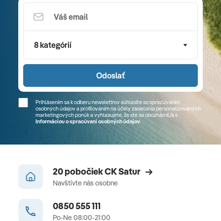
8 kategórií
Odoslať
Prihlásením sa k odberu newslettrov súhlasíte so spracúvaním
osobných údajov a profilovaním na účely zasielania personalizovaných
marketingových ponúk a vyhlasujete, že ste sa
oboznámil/a
s
Informáciou o spracúvaní osobných údajov
.
20 pobočiek CK Satur
Navštívte nás osobne
0850 555 111
Po-Ne 08:00-21:00