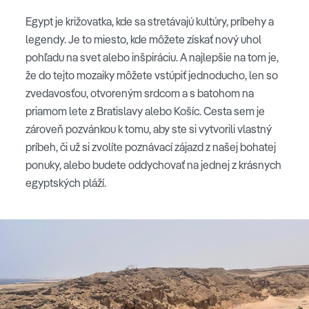
Egypt je križovatka, kde sa stretávajú kultúry, príbehy a
legendy. Je to miesto, kde môžete získať nový uhol
pohľadu na svet alebo inšpiráciu. A najlepšie na tom je,
že do tejto mozaiky môžete vstúpiť jednoducho, len so
zvedavosťou, otvoreným srdcom a s batohom na
priamom lete z Bratislavy alebo Košíc. Cesta sem je
zároveň pozvánkou k tomu, aby ste si vytvorili vlastný
príbeh, či už si zvolíte poznávací zájazd z našej bohatej
ponuky, alebo budete oddychovať na jednej z krásnych
egyptských pláží.