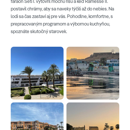
faraón Seti I. vytovril mocnú ríšu a keď Ramesse II.
postavil chrámy, aby sa naveky týčili až do nebies. Na
lodi sa čas zastaví aj pre vás. Pohodlne, komfortne, s
prepracovaným programom a výbornou kuchyňou,
spoznáte skutočný starovek.