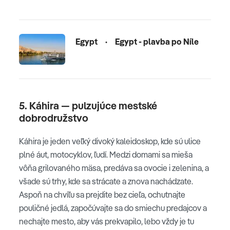
Egypt
·
Egypt - plavba po Níle
5. Káhira — pulzujúce mestské
dobrodružstvo
Káhira je jeden veľký divoký kaleidoskop, kde sú ulice
plné áut, motocyklov, ľudí. Medzi domami sa mieša
vôňa grilovaného mäsa, predáva sa ovocie i zelenina, a
všade sú trhy, kde sa strácate a znova nachádzate.
Aspoň na chvíľu sa prejdite bez cieľa, ochutnajte
pouličné jedlá, započúvajte sa do smiechu predajcov a
nechajte mesto, aby vás prekvapilo, lebo vždy je tu