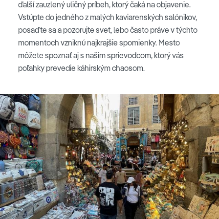
ďalší zauzlený uličný príbeh, ktorý čaká na objavenie.
Vstúpte do jedného z malých kaviarenských salónikov,
posaďte sa a pozorujte svet, lebo často práve v týchto
momentoch vzniknú najkrajšie spomienky. Mesto
môžete spoznať aj s našim sprievodcom, ktorý vás
poľahky prevedie káhirským chaosom.