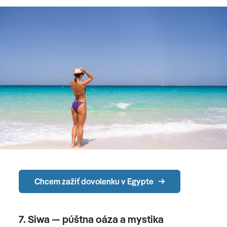
Chcem zažiť dovolenku v Egypte
7. Siwa — púštna oáza a mystika