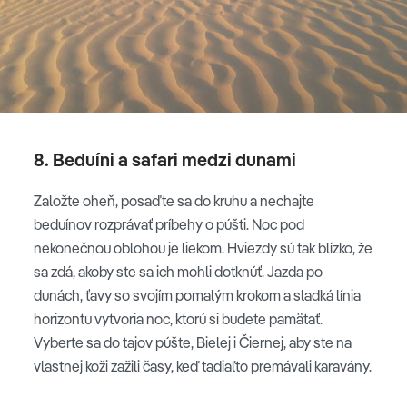
8. Beduíni a safari medzi dunami
Založte oheň, posaďte sa do kruhu a nechajte
beduínov rozprávať príbehy o púšti. Noc pod
nekonečnou oblohou je liekom. Hviezdy sú tak blízko, že
sa zdá, akoby ste sa ich mohli dotknúť. Jazda po
dunách, ťavy so svojím pomalým krokom a sladká línia
horizontu vytvoria noc, ktorú si budete pamätať.
Vyberte sa do tajov púšte, Bielej i Čiernej, aby ste na
vlastnej koži zažili časy, keď tadiaľto premávali karavány.