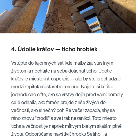
4. Údolie kráľov — ticho hrobiek
Vstúpte do tajomných sál, kde maľby žijú vlastným
životom a nechajte na seba doliehať ticho. Údolie
kráľov je miesto introspekcie — ako by ste prechádzali
medzi kapitolami starého románu. Nájdite si kútik a
jednoducho cíťte, ako sa vrstvy dejín pred vami pomaly
celé odhalia, ako faraón prejde z ríše živých do
večnosti, ako slnečný boh Re večer zapadá, aby sa
ráno znovu "zrodil" a svet tak nezanikol. Toto miesto
ticha a večnosti je napriek mĺkvym bielym skalám plné
života. Odporúčame navštíviť hrobku Setiho I. a