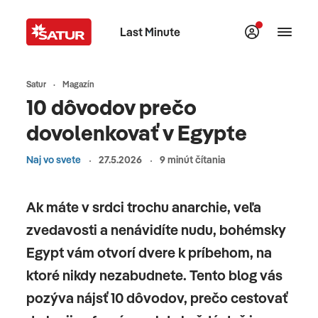
Last Minute
Satur
Magazín
10 dôvodov prečo
dovolenkovať v Egypte
Naj vo svete
27.5.2026
9 minút čítania
Ak máte v srdci trochu anarchie, veľa
zvedavosti a nenávidíte nudu, bohémsky
Egypt vám otvorí dvere k príbehom, na
ktoré nikdy nezabudnete. Tento blog vás
pozýva nájsť 10 dôvodov, prečo cestovať