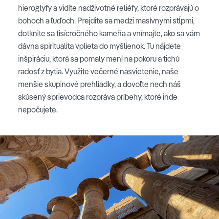
hieroglyfy a vidíte nadživotné reliéfy, ktoré rozprávajú o
bohoch a ľuďoch. Prejdite sa medzi masívnymi stĺpmi,
dotknite sa tisícročného kameňa a vnímajte, ako sa vám
dávna spiritualita vplieta do myšlienok. Tu nájdete
inšpiráciu, ktorá sa pomaly mení na pokoru a tichú
radosť z bytia. Využite večerné nasvietenie, naše
menšie skupinové prehliadky, a dovoľte nech náš
skúsený sprievodca rozpráva príbehy, ktoré inde
nepočujete.