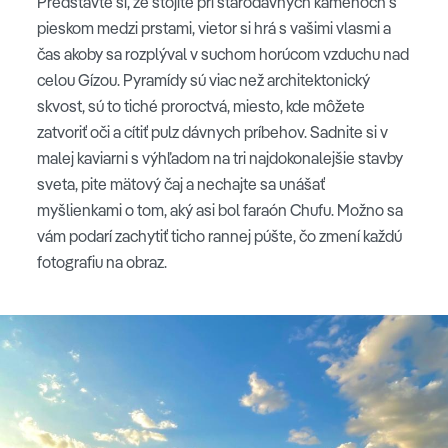
Predstavte si, že stojíte pri starodávnych kameňoch s
pieskom medzi prstami, vietor si hrá s vašimi vlasmi a
čas akoby sa rozplýval v suchom horúcom vzduchu nad
celou Gízou. Pyramídy sú viac než architektonický
skvost, sú to tiché proroctvá, miesto, kde môžete
zatvoriť oči a cítiť pulz dávnych príbehov. Sadnite si v
malej kaviarni s výhľadom na tri najdokonalejšie stavby
sveta, pite mätový čaj a nechajte sa unášať
myšlienkami o tom, aký asi bol faraón Chufu. Možno sa
vám podarí zachytiť ticho rannej púšte, čo zmení každú
fotografiu na obraz.