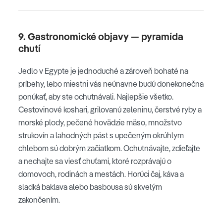
9. Gastronomické objavy — pyramída
chutí
Jedlo v Egypte je jednoduché a zároveň bohaté na
príbehy, lebo miestni vás neúnavne budú donekonečna
ponúkať, aby ste ochutnávali. Najlepšie všetko.
Cestovinové koshari, grilovanú zeleninu, čerstvé ryby a
morské plody, pečené hovädzie mäso, množstvo
strukovín a lahodných pást s upečeným okrúhlym
chlebom sú dobrým začiatkom. Ochutnávajte, zdieľajte
a nechajte sa viesť chuťami, ktoré rozprávajú o
domovoch, rodinách a mestách. Horúci čaj, káva a
sladká baklava alebo basbousa sú skvelým
zakončením.