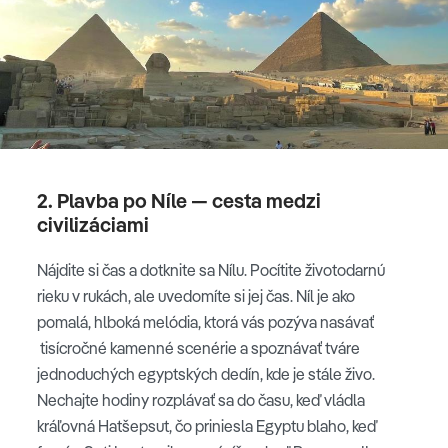
2. Plavba po Níle — cesta medzi
civilizáciami
Nájdite si čas a dotknite sa Nílu. Pocítite životodarnú
rieku v rukách, ale uvedomíte si jej čas. Níl je ako
pomalá, hlboká melódia, ktorá vás pozýva nasávať
tisícročné kamenné scenérie a spoznávať tváre
jednoduchých egyptských dedín, kde je stále živo.
Nechajte hodiny rozplávať sa do času, keď vládla
kráľovná Hatšepsut, čo priniesla Egyptu blaho, keď