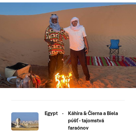
Egypt
·
Káhira & Čierna a Biela
púšť - tajomstvá
faraónov