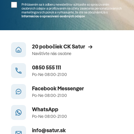
Prihlásením sa k odberu newslettrov súhlasíte so spracúvaním
osobných údajov a profilovaním na účely zasielania personalizovaných
marketingových ponúk a vyhlasujete, že ste sa
oboznámil/a
s
Informáciou o spracúvaní osobných údajov
.
20 pobočiek CK Satur
Navštívte nás osobne
0850 555 111
Po-Ne 08:00-21:00
Facebook Messenger
Po-Ne 08:00-21:00
WhatsApp
Po-Ne 08:00-21:00
info@satur.sk