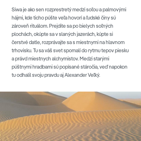
Siwa je ako sen rozprestretý medzi soľou a palmovými
hájmi, kde ticho púšte veľa hovorí a ľudské činy sú
zároveň rituálom. Prejdite sa po bielych soľných
plochách, okúpte sa v slaných jazerách, kúpte si
čerstvé datle, rozprávajte sa s miestnymi na hlavnom
trhovisku. Tu sa váš svet spomalí do rytmu tepov piesku
a právd miestnych alchymistov. Medzi starými
púštnymi hradbami sú popísané stáročia, veď napokon
tu odhalil svoju pravdu aj Alexander Veľký.