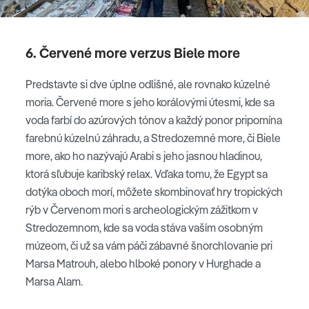
6. Červené more verzus Biele more
Predstavte si dve úplne odlišné, ale rovnako kúzelné
moria. Červené more s jeho korálovými útesmi, kde sa
voda farbí do azúrových tónov a každý ponor pripomína
farebnú kúzelnú záhradu, a Stredozemné more, či Biele
more, ako ho nazývajú Arabi s jeho jasnou hladinou,
ktorá sľubuje karibský relax. Vďaka tomu, že Egypt sa
dotýka oboch morí, môžete skombinovať hry tropických
rýb v Červenom mori s archeologickým zážitkom v
Stredozemnom, kde sa voda stáva vaším osobným
múzeom, či už sa vám páči zábavné šnorchlovanie pri
Marsa Matrouh, alebo hlboké ponory v Hurghade a
Marsa Alam.