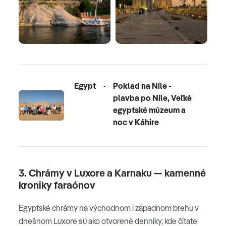
Egypt
·
Poklad na Níle -
plavba po Níle, Veľké
egyptské múzeum a
noc v Káhire
3. Chrámy v Luxore a Karnaku — kamenné
kroniky faraónov
Egyptské chrámy na východnom i západnom brehu v
dnešnom Luxore sú ako otvorené denníky, kde čítate