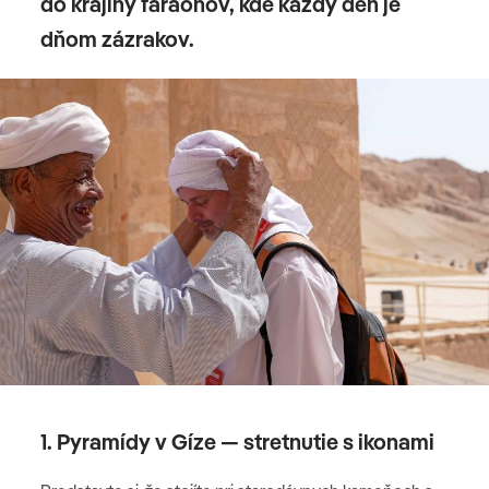
do krajiny faraónov, kde každý deň je
dňom zázrakov.
1. Pyramídy v Gíze — stretnutie s ikonami