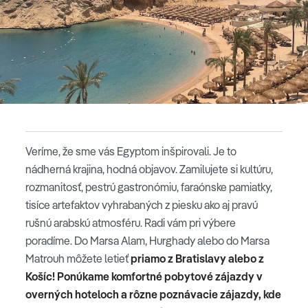
Veríme, že sme vás Egyptom inšpirovali. Je to
nádherná krajina, hodná objavov. Zamilujete si kultúru,
rozmanitosť, pestrú gastronómiu, faraónske pamiatky,
tisíce artefaktov vyhrabaných z piesku ako aj pravú
rušnú arabskú atmosféru. Radi vám pri výbere
poradíme. Do Marsa Alam, Hurghady alebo do Marsa
Matrouh môžete letieť
priamo z Bratislavy alebo z
Košíc! Ponúkame komfortné pobytové zájazdy v
overných hoteloch a rôzne poznávacie zájazdy, kde