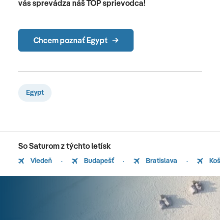
vás sprevádza náš TOP sprievodca!
Chcem poznať Egypt
Egypt
So Saturom z týchto letísk
Viedeň
Budapešť
Bratislava
Koš